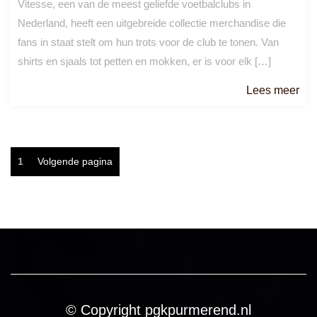
Vitesse, een van de meest geliefde voetbalclubs in
Nederland, heeft een uitgebreide collectie merchandise die
fans in staat stelt om hun trots voor de club te tonen. Van
shirts en sjaals tot petten en mokken, er is voor elk […]
Le
Lees meer
me
Berichtnavigatie
Pagina
1
Volgende pagina
© Copyright pgkpurmerend.nl