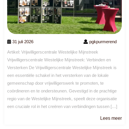
31 juli 2026
pgkpurmerend
Artikel: Vrijwilligerscentrale Westelijke Mijnstreek
Vrijwilligerscentrale Westelijke Mijnstreek: Verbinden en
Versterken De Vrijwilligerscentrale Westelijke Mijnstreek is
een essentiële schakel in het versterken van de lokale
gemeenschap door vrijwilligerswerk te promoten, te
coördineren en te ondersteunen. Gevestigd in de prachtige
regio van de Westelijke Mijnstreek, speelt deze organisatie
een cruciale rol in het creëren van verbindingen tussen […]
Le
Lees meer
me