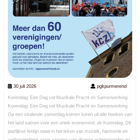
30 juli 2026
pgkpurmerend
Korendag: Een Dag vol Muzikale Pracht en Samenwerking
Korendag: Een Dag vol Muzikale Pracht en Samenwerking
Op een stralende zomerdag komen koren uit alle hoeken van
het land samen voor een uniek evenement: de Korendag. Dit
jaarlijkse festijn staat in het teken van muziek, harmonie en
verbondenheid, waar zangers van diverse achtergronden en