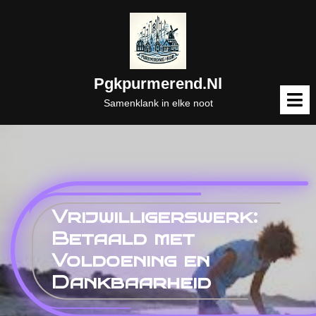
Naar
de
inhoud
gaan
Pgkpurmerend.nl
M
o
Samenklank in elke noot
Vrijwilligerswerk:
Betaald met
Voldoening en
Dankbaarheid