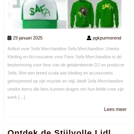
29 januari 2025
pgkpurmerend
Artikel over Sefa Merchandise Sefa Merchandise: Unieke
Kleding en Accessoires voor Fans Sefa Merchandise is dé
bestemming voor fans van de getalenteerde DJ en producer
Sefa. Met een breed scala aan kleding en accessoires
geïnspireerd op zijn muziek en stijl, biedt Sefa Merchandise
unieke items die fans kunnen dragen om hun liefde voor zijn
werk […]
Le
Lees meer
me
Ontdek de Stijlvolle Lidl