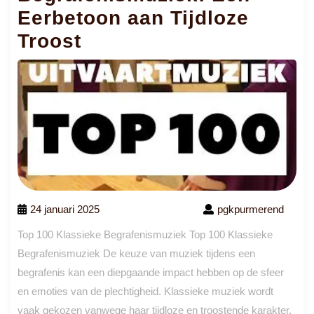
Eerbetoon aan Tijdloze
Troost
24 januari 2025
pgkpurmerend
Top 100 Klassieke Begrafenismuziek Top 100 Klassieke
Begrafenismuziek De keuze van muziek tijdens een
begrafenis kan een diepgaande impact hebben op de sfeer
en emoties van de plechtigheid. Klassieke muziek wordt
vaak gekozen vanwege haar tijdloze en troostende karakter.