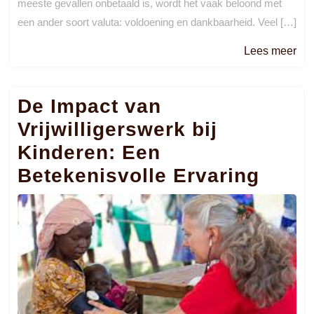
meeste gevallen onbetaald is, wordt het vaak beloond met
een ander soort valuta: voldoening en dankbaarheid. Veel […]
Le
Lees meer
me
De Impact van
Vrijwilligerswerk bij
Kinderen: Een
Betekenisvolle Ervaring