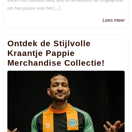
BMW merchandise biedt fans en liefhebbers de mogelijkheid
om hun passie voor het […]
Le
Lees meer
me
Ontdek de Stijlvolle
Kraantje Pappie
Merchandise Collectie!