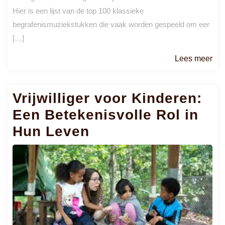
Hier is een lijst van de top 100 klassieke
begrafenismuziekstukken die vaak worden gespeeld om eer
[…]
Le
Lees meer
me
Vrijwilliger voor Kinderen:
Een Betekenisvolle Rol in
Hun Leven