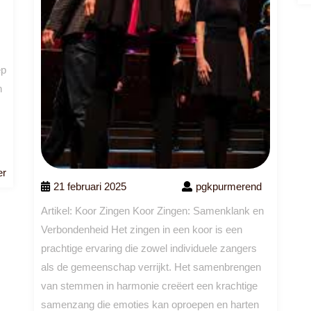
ep
n
Lees
er
21 februari 2025
pgkpurmerend
meer
Artikel: Koor Zingen Koor Zingen: Samenklank en
Verbondenheid Het zingen in een koor is een
prachtige ervaring die zowel individuele zangers
als de gemeenschap verrijkt. Het samenbrengen
van stemmen in harmonie creëert een krachtige
samenzang die emoties kan oproepen en harten