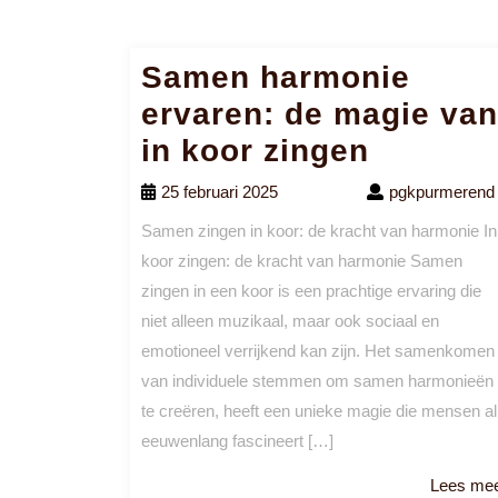
Samen harmonie
ervaren: de magie van
in koor zingen
25 februari 2025
pgkpurmerend
Samen zingen in koor: de kracht van harmonie In
koor zingen: de kracht van harmonie Samen
zingen in een koor is een prachtige ervaring die
niet alleen muzikaal, maar ook sociaal en
emotioneel verrijkend kan zijn. Het samenkomen
van individuele stemmen om samen harmonieën
te creëren, heeft een unieke magie die mensen al
eeuwenlang fascineert […]
Lees me