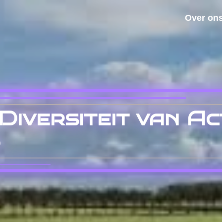
Over on
iversiteit van Act
d