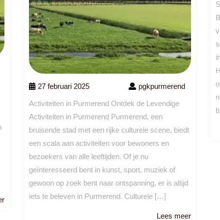
S
B
v
s
i
H
o
27 februari 2025
pgkpurmerend
n
Activiteiten in Purmerend Ontdek de Levendige
b
Activiteiten in Purmerend Purmerend, een
n
bruisende stad met een rijke culturele scene, biedt
een scala aan activiteiten voor bewoners en
bezoekers van alle leeftijden. Of je nu
geïnteresseerd bent in kunst, sport, muziek of
gewoon op zoek bent naar ontspanning, er is altijd
iets te beleven in Purmerend. Culturele […]
Lees
er
meer
Lees
Lees meer