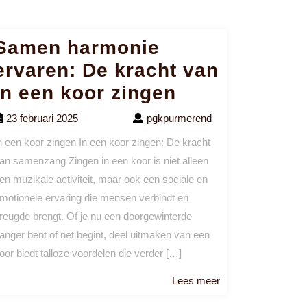
Samen harmonie
ervaren: De kracht van
in een koor zingen
23 februari 2025
pgkpurmerend
n een koor zingen In een koor zingen: De kracht
an samenzang Zingen in een koor is niet alleen
en muzikale activiteit, maar ook een sociale en
motionele ervaring die mensen verbindt en
reugde brengt. Of je nu een doorgewinterde
anger bent of net begint, deel uitmaken van een
oor biedt talloze voordelen die verder […]
Lees
Lees meer
meer