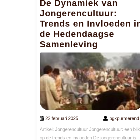
De Dynamiek van
Jongerencultuur:
Trends en Invloeden i
de Hedendaagse
Samenleving
22 februari 2025
pgkpurmerend
Artikel: Jongerencultuur Jongerencultuur: een blik
op de trends en invloeden De jongerencultuur is