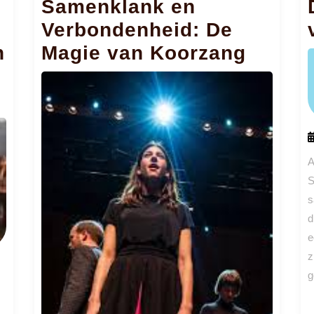
Samenklank en
Verbondenheid: De
n
Magie van Koorzang
A
S
s
d
e
z
g