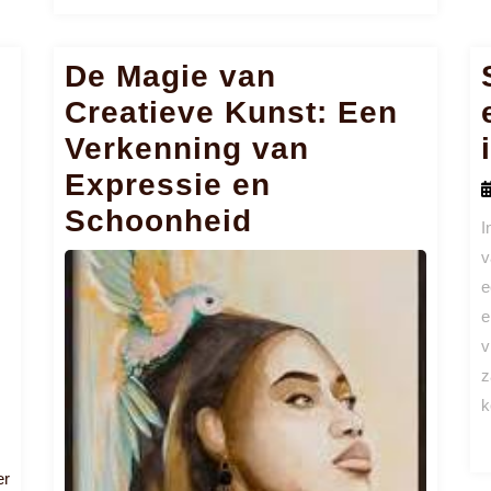
meer
De Magie van
Creatieve Kunst: Een
Verkenning van
Expressie en
Schoonheid
I
v
e
e
v
z
k
Lees
er