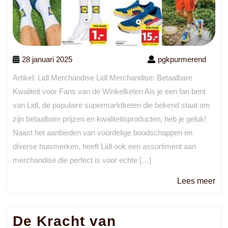
28 januari 2025
pgkpurmerend
Artikel: Lidl Merchandise Lidl Merchandise: Betaalbare
Kwaliteit voor Fans van de Winkelketen Als je een fan bent
van Lidl, de populaire supermarktketen die bekend staat om
zijn betaalbare prijzen en kwaliteitsproducten, heb je geluk!
Naast het aanbieden van voordelige boodschappen en
diverse huismerken, heeft Lidl ook een assortiment aan
merchandise die perfect is voor echte […]
Le
Lees meer
me
De Kracht van