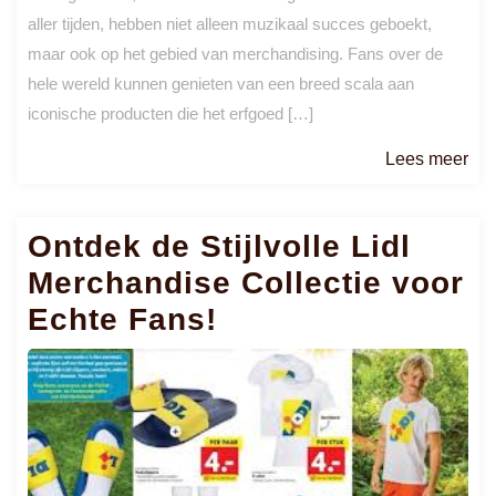
aller tijden, hebben niet alleen muzikaal succes geboekt,
maar ook op het gebied van merchandising. Fans over de
hele wereld kunnen genieten van een breed scala aan
iconische producten die het erfgoed […]
Le
Lees meer
me
Ontdek de Stijlvolle Lidl
Merchandise Collectie voor
Echte Fans!