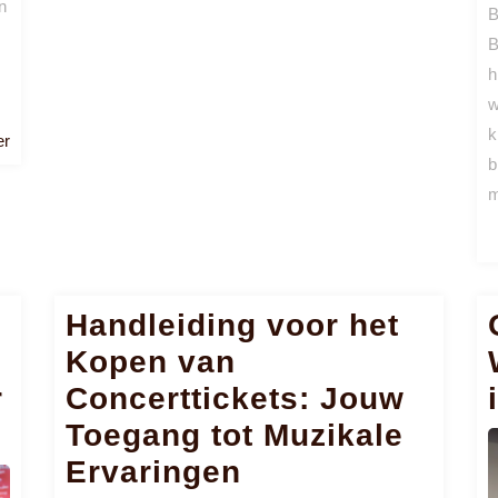
n
B
B
h
w
k
Lees
er
b
meer
m
Handleiding voor het
Kopen van
r
Concerttickets: Jouw
Toegang tot Muzikale
Ervaringen