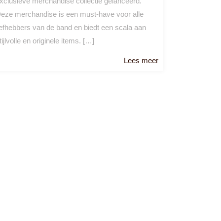
xclusieve merchandise collectie gelanceerd.
eze merchandise is een must-have voor alle
iefhebbers van de band en biedt een scala aan
tijlvolle en originele items. […]
Lees
Lees meer
meer