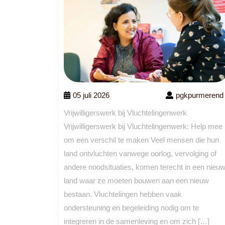
05 juli 2026
pgkpurmerend
Vrijwilligerswerk bij Vluchtelingenwerk
Vrijwilligerswerk bij Vluchtelingenwerk: Help mee
om een verschil te maken Veel mensen die hun
land ontvluchten vanwege oorlog, vervolging of
andere noodsituaties, komen terecht in een nieu
land waar ze moeten bouwen aan een nieuw
bestaan. Vluchtelingen hebben vaak
ondersteuning en begeleiding nodig om te
integreren in de samenleving en om zich […]