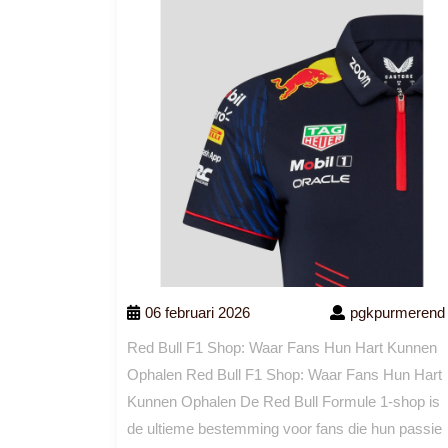
06 februari 2026
pgkpurmerend
Red Bull F1 Shop: Waar Fans Hun Hart Kunnen
Ophalen Red Bull F1 Shop: Waar Fans Hun Hart
Kunnen Ophalen De Red Bull Formule 1-shop is
de ultieme bestemming voor fans die hun passie