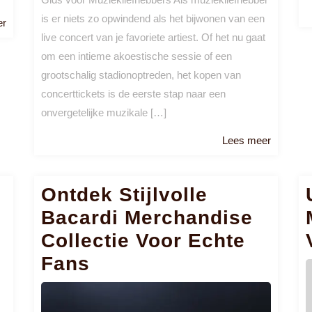
is er niets zo opwindend als het bijwonen van een
Lees
er
live concert van je favoriete artiest. Of het nu gaat
meer
om een intieme akoestische sessie of een
grootschalig stadionoptreden, het kopen van
concerttickets is de eerste stap naar een
onvergetelijke muzikale […]
Lees
Lees meer
meer
Ontdek Stijlvolle
Bacardi Merchandise
Collectie Voor Echte
Fans