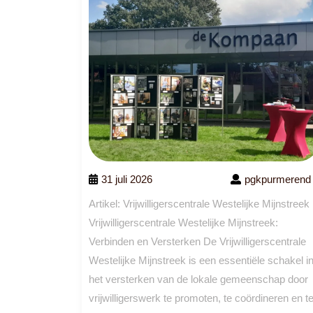
31 juli 2026
pgkpurmerend
Artikel: Vrijwilligerscentrale Westelijke Mijnstreek
Vrijwilligerscentrale Westelijke Mijnstreek:
Verbinden en Versterken De Vrijwilligerscentrale
Westelijke Mijnstreek is een essentiële schakel i
het versterken van de lokale gemeenschap door
vrijwilligerswerk te promoten, te coördineren en t