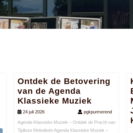
Ontdek de Betovering
van de Agenda
Klassieke Muziek
24 juli 2026
pgkpurmerend
Agenda Klassieke Muziek – Ontdek de Pracht van
Tijdloze Melodieën Agenda Klassieke Muziek –