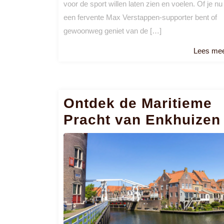
voor de sport willen laten zien en voelen. Of je nu
een fervente Max Verstappen-supporter bent of
gewoonweg geniet van de […]
Lees me
Ontdek de Maritieme
Pracht van Enkhuizen