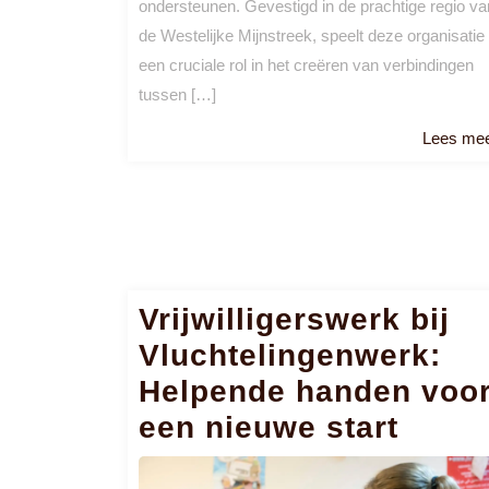
ondersteunen. Gevestigd in de prachtige regio va
de Westelijke Mijnstreek, speelt deze organisatie
een cruciale rol in het creëren van verbindingen
tussen […]
Lees me
Vrijwilligerswerk bij
Vluchtelingenwerk:
Helpende handen voo
een nieuwe start