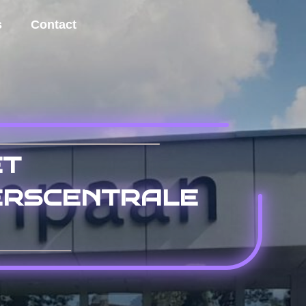
s
Contact
et
gerscentrale