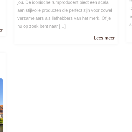
e
jou. De iconische rumproducent biedt een scala
D
aan stijlvolle producten die perfect zijn voor zowel
l
verzamelaars als liefhebbers van het merk. Of je
s
nu op zoek bent naar […]
Lees
er
meer
Lees
Lees meer
meer