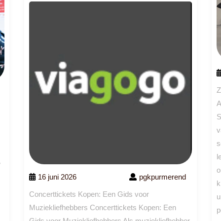
Z
A
S
v
s
l
w
o
16 juni 2026
pgkpurmerend
k
Concerttickets Kopen: Een Gids voor
u
Muziekliefhebbers Concerttickets Kopen: Een
p
Gids voor Muziekliefhebbers Als muziekliefhebber