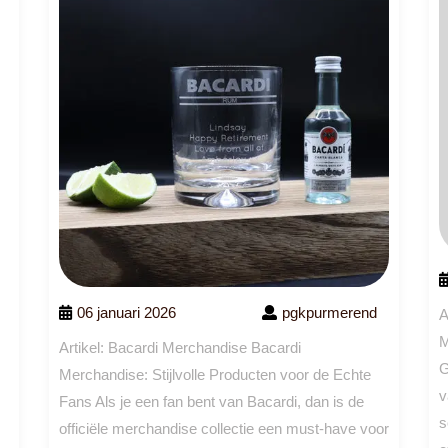
06 januari 2026
pgkpurmerend
A
M
Artikel: Bacardi Merchandise Bacardi
G
Merchandise: Stijlvolle Producten voor de Echte
v
Fans Als je een fan bent van Bacardi, dan is de
s
officiële merchandise collectie een must-have voor