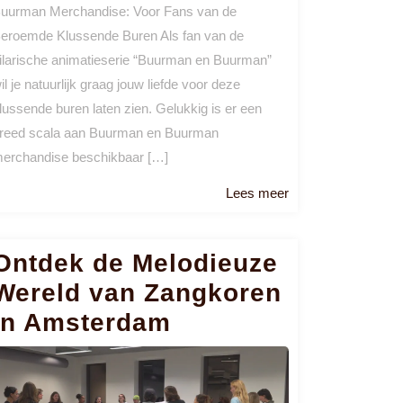
uurman Merchandise: Voor Fans van de
eroemde Klussende Buren Als fan van de
ilarische animatieserie “Buurman en Buurman”
il je natuurlijk graag jouw liefde voor deze
lussende buren laten zien. Gelukkig is er een
reed scala aan Buurman en Buurman
erchandise beschikbaar […]
Lees
Lees meer
meer
Ontdek de Melodieuze
Wereld van Zangkoren
in Amsterdam