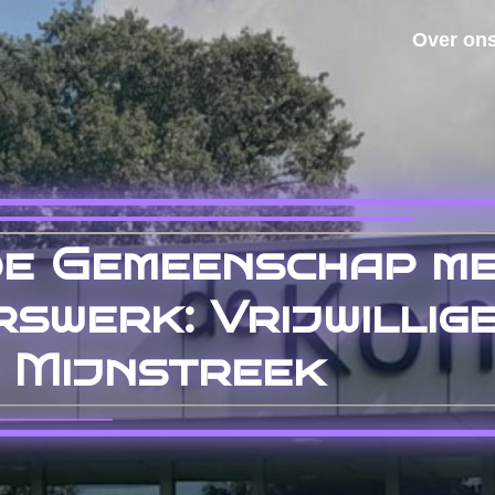
Over on
de Gemeenschap m
erswerk: Vrijwilli
 Mijnstreek