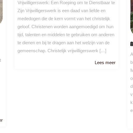
Vrijwilligerswerk: Een Roeping om te Dienstbaar te
Zijn Vrijwilligerswerk is een daad van liefde en
mededogen die de kern vormt van het christelijk
geloof. Christenen worden aangemoedigd om hun
tijd, talenten en middelen te gebruiken om anderen
te dienen en bij te dragen aan het welzijn van de
gemeenschap. Christelijk vrijwilligerswerk […]
A
t
Lees
b
Lees meer
meer
M
o
d
v
k
e
Lees
er
meer