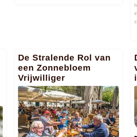
meer
h
i
s
De Stralende Rol van
een Zonnebloem
Vrijwilliger