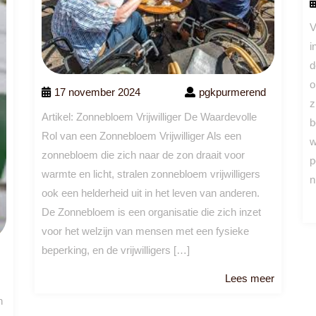
V
i
d
o
17 november 2024
pgkpurmerend
z
Artikel: Zonnebloem Vrijwilliger De Waardevolle
b
Rol van een Zonnebloem Vrijwilliger Als een
w
zonnebloem die zich naar de zon draait voor
p
warmte en licht, stralen zonnebloem vrijwilligers
n
ook een helderheid uit in het leven van anderen.
De Zonnebloem is een organisatie die zich inzet
voor het welzijn van mensen met een fysieke
beperking, en de vrijwilligers […]
Lees
Lees meer
meer
n