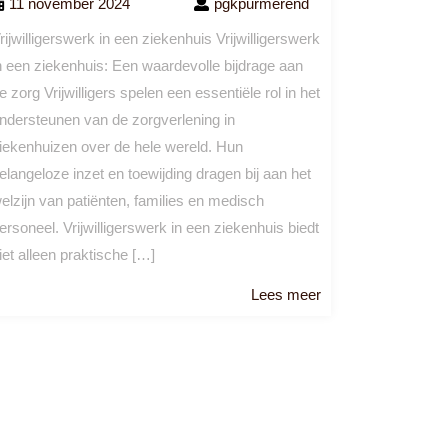
11 november 2024
pgkpurmerend
rijwilligerswerk in een ziekenhuis Vrijwilligerswerk
n een ziekenhuis: Een waardevolle bijdrage aan
e zorg Vrijwilligers spelen een essentiële rol in het
ndersteunen van de zorgverlening in
iekenhuizen over de hele wereld. Hun
elangeloze inzet en toewijding dragen bij aan het
elzijn van patiënten, families en medisch
ersoneel. Vrijwilligerswerk in een ziekenhuis biedt
iet alleen praktische […]
Lees
Lees meer
meer