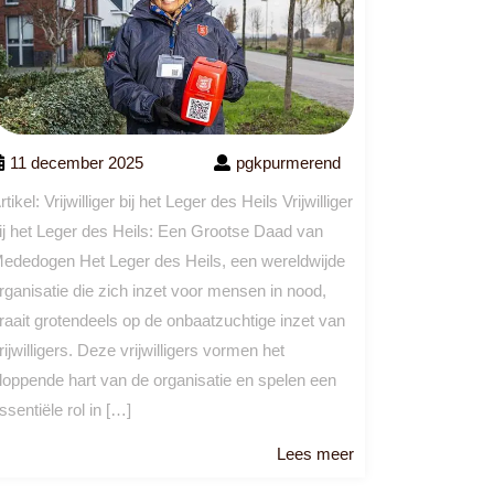
11 december 2025
pgkpurmerend
rtikel: Vrijwilliger bij het Leger des Heils Vrijwilliger
ij het Leger des Heils: Een Grootse Daad van
ededogen Het Leger des Heils, een wereldwijde
rganisatie die zich inzet voor mensen in nood,
raait grotendeels op de onbaatzuchtige inzet van
rijwilligers. Deze vrijwilligers vormen het
loppende hart van de organisatie en spelen een
ssentiële rol in […]
Lees
Lees meer
meer