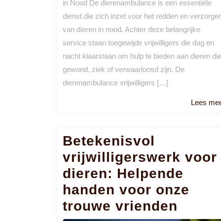
in Nood De dierenambulance is een essentiële
dienst die zich inzet voor het redden en verzorge
van dieren in nood. Achter deze belangrijke
service staan toegewijde vrijwilligers die dag en
nacht klaarstaan om hulp te bieden aan dieren di
gewond, ziek of verwaarloosd zijn. De
dierenambulance vrijwilligers […]
Lees me
Betekenisvol
vrijwilligerswerk voor
dieren: Helpende
handen voor onze
trouwe vrienden