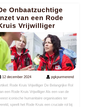
De Onbaatzuchtige
Inzet van een Rode
Kruis Vrijwilliger
12 december 2024
pgkpurmerend
rtikel: Rode Kruis Vrijwilliger De Belangrijke Rol
an een Rode Kruis Vrijwilliger Als een van de
eest iconische humanitaire organisaties ter
ereld, speelt het Rode Kruis een cruciale rol bij