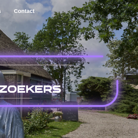
s
Contact
lzoekers