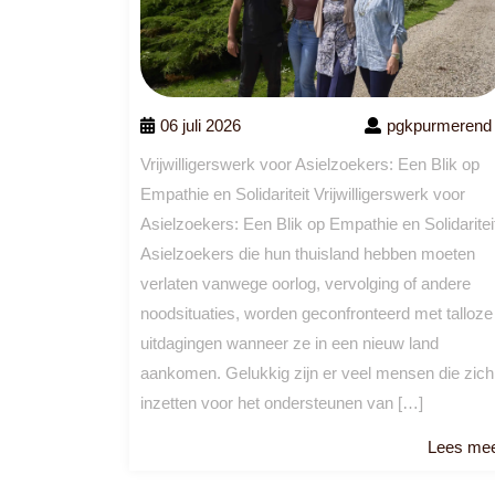
06 juli 2026
pgkpurmerend
Vrijwilligerswerk voor Asielzoekers: Een Blik op
Empathie en Solidariteit Vrijwilligerswerk voor
Asielzoekers: Een Blik op Empathie en Solidaritei
Asielzoekers die hun thuisland hebben moeten
verlaten vanwege oorlog, vervolging of andere
noodsituaties, worden geconfronteerd met talloze
uitdagingen wanneer ze in een nieuw land
aankomen. Gelukkig zijn er veel mensen die zich
inzetten voor het ondersteunen van […]
Lees me