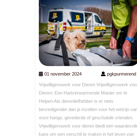
01 november 2024
pgkpurmerend
Vrijwilligerswerk voor Dieren Vrijwilligerswerk voo
Dieren: Een Hartverwarmende Manier om te
Helpen Als dierenliefhebber is er niets
bevredigender dan je inzetten voor het welzijn va
onze harige, gevederde of geschubde vrienden.
Vrijwilligerswerk voor dieren biedt een waardevoll
kans om een verschil te maken in het leven van