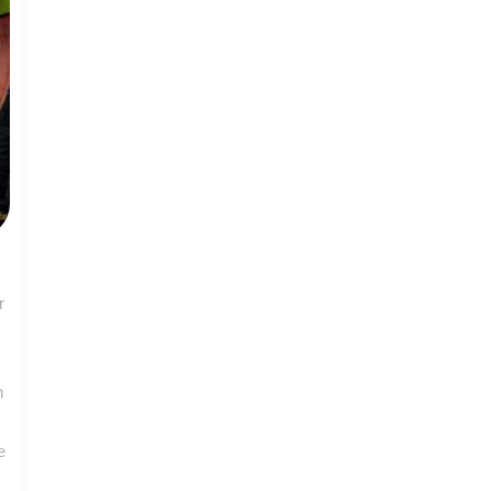
r
n
e