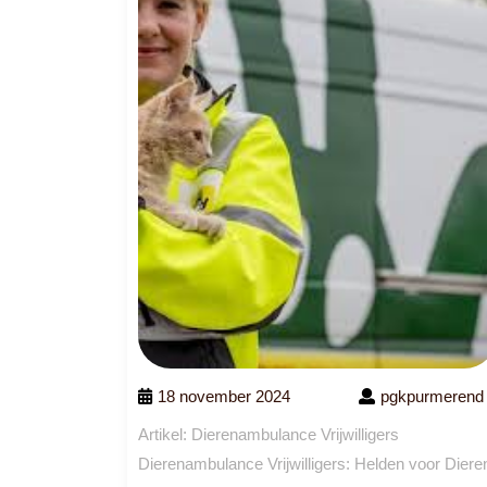
18 november 2024
pgkpurmerend
Artikel: Dierenambulance Vrijwilligers
Dierenambulance Vrijwilligers: Helden voor Diere