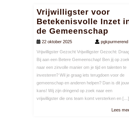
Vrijwilligster voor
Betekenisvolle Inzet i
de Gemeenschap
22 oktober 2025
pgkpurmerend
Vrijwilligster Gezocht Vrijwilligster Gezocht: Draa
Bij aan een Betere Gemeenschap! Ben jij op zoe
naar een zinvolle manier om je tijd en talenten te
investeren? Wil je graag iets terugdoen voor de
gemeenschap en anderen helpen? Dan is dit jou
kans! Wij zijn dringend op zoek naar een
vrijwilligster die ons team komt versterken en […]
Lees me