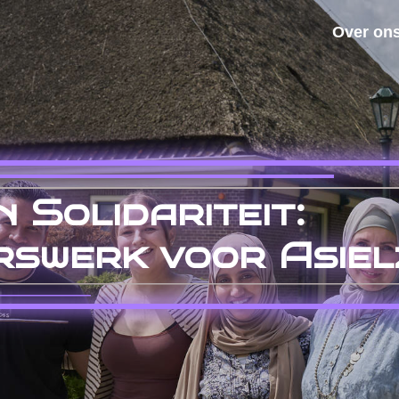
Over on
 Solidariteit:
erswerk voor Asie