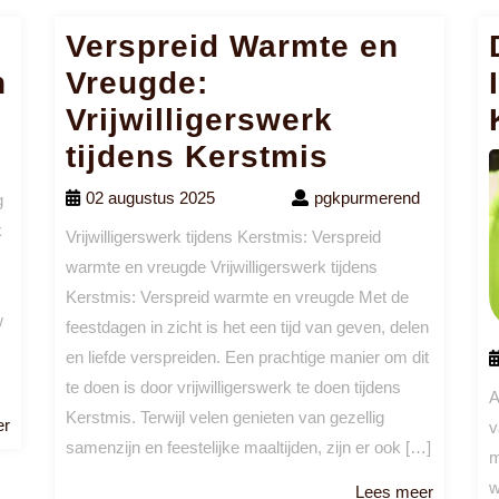
Verspreid Warmte en
n
Vreugde:
Vrijwilligerswerk
tijdens Kerstmis
02 augustus 2025
pgkpurmerend
g
k
Vrijwilligerswerk tijdens Kerstmis: Verspreid
warmte en vreugde Vrijwilligerswerk tijdens
Kerstmis: Verspreid warmte en vreugde Met de
w
feestdagen in zicht is het een tijd van geven, delen
en liefde verspreiden. Een prachtige manier om dit
te doen is door vrijwilligerswerk te doen tijdens
A
Kerstmis. Terwijl velen genieten van gezellig
Lees
er
v
samenzijn en feestelijke maaltijden, zijn er ook […]
meer
m
w
Lees
Lees meer