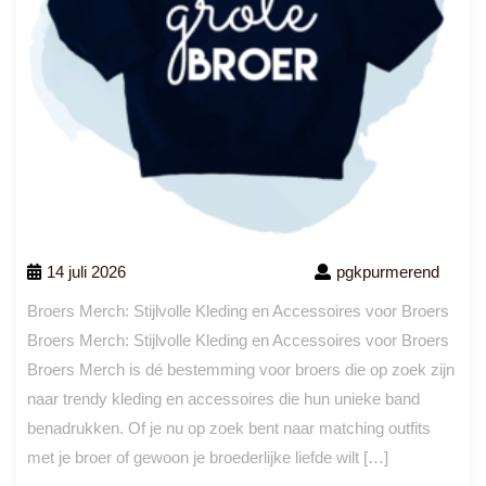
14 juli 2026
pgkpurmerend
Broers Merch: Stijlvolle Kleding en Accessoires voor Broers
Broers Merch: Stijlvolle Kleding en Accessoires voor Broers
Broers Merch is dé bestemming voor broers die op zoek zijn
naar trendy kleding en accessoires die hun unieke band
benadrukken. Of je nu op zoek bent naar matching outfits
met je broer of gewoon je broederlijke liefde wilt […]