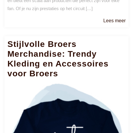
en biedt een scala aan producten die perfect zijn voor elke
fan. Of je nu zijn prestaties op het circuit […]
Le
Lees meer
me
Stijlvolle Broers
Merchandise: Trendy
Kleding en Accessoires
voor Broers