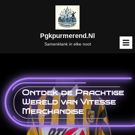
Naar
de
inhoud
gaan
Pgkpurmerend.nl
M
o
Samenklank in elke noot
Ontdek de Prachtige
Wereld van Vitesse
Merchandise