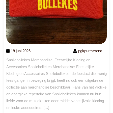
18 juni 2026
pgkpurmerend
Snollebollekes Merchandise: Feestelijke Kleding en
Accessoires Snollebollekes Merchandise: Feestelijke
Kleding en Accessoires Snollebollekes, de feestact die menig
feestganger in beweging krijgt, heeft nu ook een uitgebreide
collectie aan merchandise beschikbaar! Fans van het vrolijke
en energieke repertoire van Snollebollekes kunnen nu hun
liefde voor de muziek uiten door middel van stijlvolle kleding
en leuke accessoires. […]