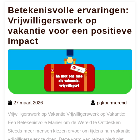
Betekenisvolle ervaringen:
Vrijwilligerswerk op
vakantie voor een positieve
impact
27 maart 2026
pgkpurmerend
Vrijwilligerswerk op Vakantie Vrijwilligerswerk op Vakantie:
Een Betekenisvolle Manier om de Wereld te Ontdekken
Steeds meer mensen kiezen ervoor om tijdens hun vakantie
vrijwilligerswerk te doen. Deze vorm van reizen biedt niet