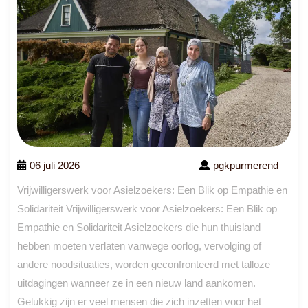
06 juli 2026
pgkpurmerend
Vrijwilligerswerk voor Asielzoekers: Een Blik op Empathie en
Solidariteit Vrijwilligerswerk voor Asielzoekers: Een Blik op
Empathie en Solidariteit Asielzoekers die hun thuisland
hebben moeten verlaten vanwege oorlog, vervolging of
andere noodsituaties, worden geconfronteerd met talloze
uitdagingen wanneer ze in een nieuw land aankomen.
Gelukkig zijn er veel mensen die zich inzetten voor het