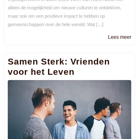
alleen de mogelijkheid om nieuwe culturen te ontdekken,
maar ook om een positieve impact te hebben op
gemeenschappen over de hele wereld. Wat […]
Le
Lees meer
me
Samen Sterk: Vrienden
voor het Leven