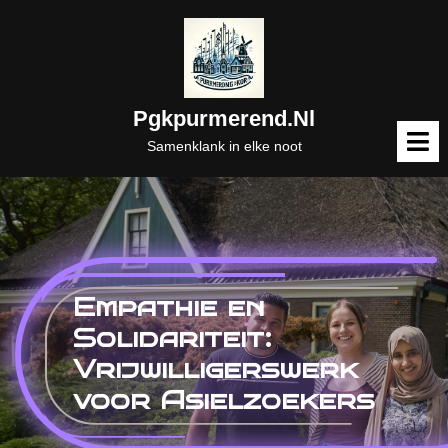
Naar
de
inhoud
gaan
Pgkpurmerend.nl
M
o
Samenklank in elke noot
Empathie en
Solidariteit:
Vrijwilligerswerk
voor Asielzoekers