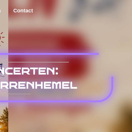
s
Contact
certen:
errenhemel