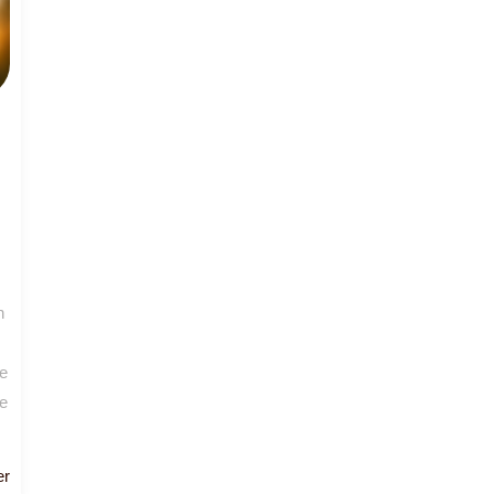
n
le
ie
Lees
er