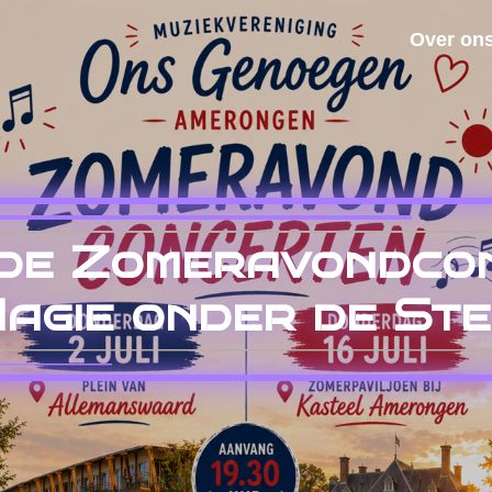
Over on
de Zomeravondcon
agie onder de St