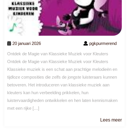
20 januari 2026
pgkpurmerend
Ontdek de Magie van Klassieke Muziek voor Kleuters
Ontdek de Magie van Klassieke Muziek voor Kleuters
Klassieke muziek is een schat aan prachtige melodieën en
tijdloze composities die zelfs de jongste luisteraars kunnen
betoveren. Het introduceren van klassieke muziek aan
kleuters kan hun verbeelding prikkelen, hun
luistervaardigheden ontwikkelen en hen laten kennismaken
met een rijke […]
Le
Lees meer
me