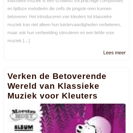
klassieke muziek is een schatkist vol prachtige composities
en tijdloze melodieën die zelfs de jongste oren kunnen
betoveren. Het introduceren van kleuters tot klassieke
muziek kan niet alleen hun luistervaardigheden verbeteren,
maar ook hun verbeelding stimuleren en een liefde voor
muziek […]
Le
Lees meer
me
Verken de Betoverende
Wereld van Klassieke
Muziek voor Kleuters