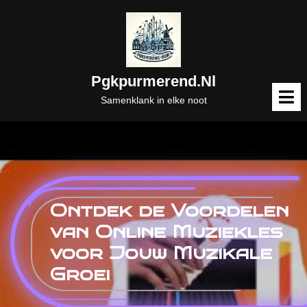
Naar
de
inhoud
gaan
Pgkpurmerend.nl
M
o
Samenklank in elke noot
Ontdek de Voordelen
van Online Muziekles
voor Jouw Muzikale
Groei