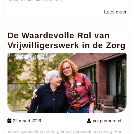
Le
Lees meer
me
De Waardevolle Rol van
Vrijwilligerswerk in de Zorg
22 maart 2026
pgkpurmerend
Vrijwilligerswerk in de Zorg Vrijwilligerswerk in de Zorg: Een