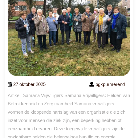
27 oktober 2025
pgkpurmerend
Artikel: Samana Vrijwilligers Samana Vrijwilligers: Helden van
Betrokkenheid en Zorgzaamheid Samana vrijwilligers
vormen de kloppende hartslag van een organisatie die zich
inzet voor mensen die ziek zijn, een beperking hebben of
eenzaamheid ervaren. Deze toegewijde vrijwilligers zijn de
onzichtbare helden die belangeloos hun tijd en energie