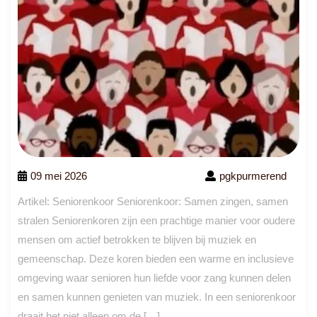
09 mei 2026
pgkpurmerend
Artikel: Seniorenkoor Seniorenkoor: Samen zingen, samen
stralen Seniorenkoren zijn een prachtige manier voor oudere
mensen om actief betrokken te blijven bij muziek en
gemeenschap. Deze koren bieden een warme en inclusieve
omgeving waar senioren hun liefde voor zang kunnen delen
en samen kunnen genieten van muziek. In een seniorenkoor
draait het niet alleen om de […]