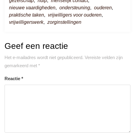
gezelschap
,
hulp
,
menselijk contact
,
nieuwe vaardigheden
,
ondersteuning
,
ouderen
,
praktische taken
,
vrijwilligers voor ouderen
,
vrijwilligerswerk
,
zorginstellingen
Geef een reactie
Het e-mailadres wordt niet gepubliceerd.
Vereiste velden zijn
gemarkeerd met
*
Reactie
*