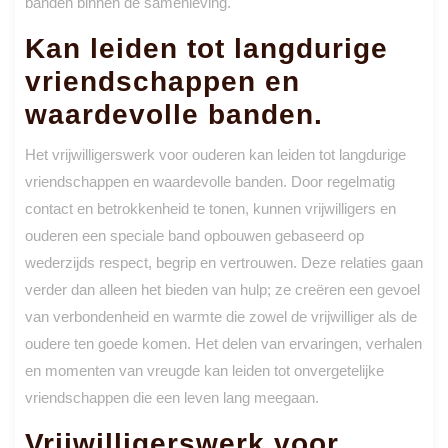
banden binnen de samenleving.
Kan leiden tot langdurige
vriendschappen en
waardevolle banden.
Het vrijwilligerswerk voor ouderen kan leiden tot langdurige
vriendschappen en waardevolle banden. Door regelmatig
contact en betrokkenheid te tonen, kunnen vrijwilligers en
ouderen een speciale band opbouwen gebaseerd op
wederzijds respect, begrip en vertrouwen. Deze relaties gaan
verder dan alleen het bieden van hulp; ze creëren een gevoel
van verbondenheid en warmte die zowel de vrijwilliger als de
oudere ten goede komen. Het delen van ervaringen, verhalen
en momenten van vreugde kan leiden tot onvergetelijke
vriendschappen die een leven lang meegaan.
Vrijwilligerswerk voor