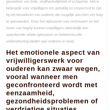
gevoelens van trots, onafhankelijkheid of schaamte. Het is
belangrijk voor vrijwilligers om geduldig en respectvol te zijn
bij het benaderen van ouderen die mogelijk aarzelen om hulp
te aanvaarden. Door het opbouwen van vertrouwen en het
tonen van begrip kunnen vrijwilligers uiteindelijk een
waardevolle relatie opbouwen en betekenisvolle
ondersteuning bieden aan ouderen in nood.
Het emotionele aspect van
vrijwilligerswerk voor
ouderen kan zwaar wegen,
vooral wanneer men
geconfronteerd wordt met
eenzaamheid,
gezondheidsproblemen of
verdrietige situaties.