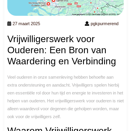
27 maart 2025
pgkpurmerend
Vrijwilligerswerk voor
Ouderen: Een Bron van
Waardering en Verbinding
Veel ouderen in onze samenleving hebben behoefte aan
extra ondersteuning en aandacht. Vrijwilligers spelen hierbij
een essentiële rol door hun tijd en energie te investeren in het
helpen van ouderen. Het vrijwilligerswerk voor ouderen is niet
alleen waardevol voor degenen die geholpen worden, maar
ook voor de vrijwilligers zelf.
Waarom Vrijwilligerswerk