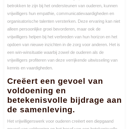
betrokken te zijn bij het ondersteunen van ouderen, kunnen
vrijwilligers hun empathie, communicatievaardigheden en
organisatorische talenten versterken. Deze ervaring kan niet
alleen persoonlijke groei bevorderen, maar ook de
vrijwilligers helpen bij het verbreden van hun horizon en het
opdoen van nieuwe inzichten in de zorg voor anderen. Het is
een win-winsituatie waarbij zowel de ouderen als de
vrijwilligers profiteren van deze verrijkende uitwisseling van
kennis en vaardigheden.
Creëert een gevoel van
voldoening en
betekenisvolle bijdrage aan
de samenleving.
Het vrijwilligerswerk voor ouderen creëert een diepgaand
gevoel van voldoening en het besef van een betekenisvolle