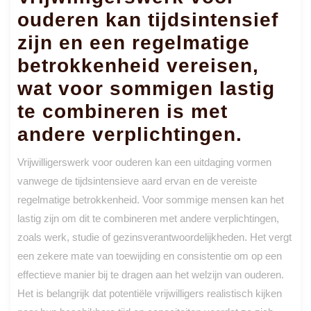
ouderen kan tijdsintensief
zijn en een regelmatige
betrokkenheid vereisen,
wat voor sommigen lastig
te combineren is met
andere verplichtingen.
Vrijwilligerswerk voor ouderen kan een uitdaging vormen
vanwege de tijdsintensieve aard ervan en de vereiste
regelmatige betrokkenheid. Voor sommige mensen kan het
lastig zijn om dit te combineren met andere verplichtingen,
zoals werk, studie of gezinsverantwoordelijkheden. Het vergt
een zekere mate van toewijding en consistentie om op een
effectieve manier bij te dragen aan het welzijn van ouderen.
Het is belangrijk dat potentiële vrijwilligers realistisch kijken