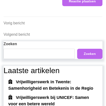
Berichtnavigatie
Vorig
Vorig bericht
bericht
Volgend
Volgend bericht
bericht
Zoeken
Zoeken
Laatste artikelen
Vrijwilligerswerk in Twente:
Samenhorigheid en Betekenis in de Regio
Vrijwilligerswerk bij UNICEF: Samen
voor een betere wereld