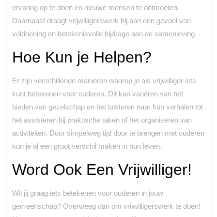
ervaring op te doen en nieuwe mensen te ontmoeten.
Daarnaast draagt vrijwilligerswerk bij aan een gevoel van
voldoening en betekenisvolle bijdrage aan de samenleving.
Hoe Kun je Helpen?
Er zijn verschillende manieren waarop je als vrijwilliger iets
kunt betekenen voor ouderen. Dit kan variëren van het
bieden van gezelschap en het luisteren naar hun verhalen tot
het assisteren bij praktische taken of het organiseren van
activiteiten. Door simpelweg tijd door te brengen met ouderen
kun je al een groot verschil maken in hun leven.
Word Ook Een Vrijwilliger!
Wil jij graag iets betekenen voor ouderen in jouw
gemeenschap? Overweeg dan om vrijwilligerswerk te doen!