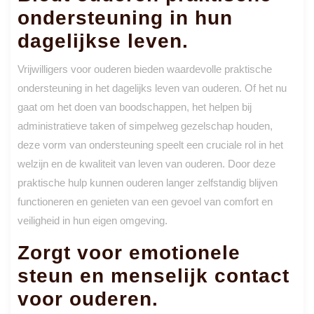
ondersteuning in hun
dagelijkse leven.
Vrijwilligers voor ouderen bieden waardevolle praktische
ondersteuning in het dagelijks leven van ouderen. Of het nu
gaat om het doen van boodschappen, het helpen bij
administratieve taken of simpelweg gezelschap houden,
deze vorm van ondersteuning speelt een cruciale rol in het
welzijn en de kwaliteit van leven van ouderen. Door deze
praktische hulp kunnen ouderen langer zelfstandig blijven
functioneren en genieten van een gevoel van comfort en
veiligheid in hun eigen omgeving.
Zorgt voor emotionele
steun en menselijk contact
voor ouderen.