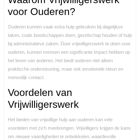
voor Ouderen?
Ouderen kunnen vaak extra hulp gebruiken bij dagelijkse
taken, zoals boodschappen doen, gezelschap houden of hulp
bij administratieve zaken. Door vrijwilligerswerk te doen voor
ouderen, kunnen mensen een significante impact hebben op
het leven van anderen. Het biedt ouderen niet alleen
praktische ondersteuning, maar ook emotionele steun en
menselijk contact.
Voordelen van
Vrijwilligerswerk
Het bieden van vrijwillige hulp aan ouderen kan vele
voordelen met zich meebrengen. Vrijwilligers krijgen de kans
om nieuwe vaardigheden te ontwikkelen, waardevolle