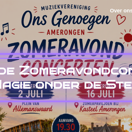
Over on
de Zomeravondcon
agie onder de St