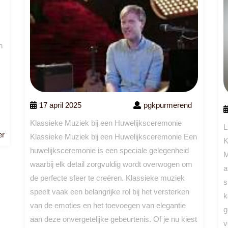
n
17 april 2025
pgkpurmerend
Klassieke Muziek bij een Huwelijksceremonie
L
Lees
er
Klassieke Muziek bij een Huwelijksceremonie Een
K
meer
huwelijksceremonie is een speciale gelegenheid
M
waarbij elk detail zorgvuldig wordt overwogen om
a
de perfecte sfeer te creëren. Klassieke muziek
s
speelt vaak een belangrijke rol bij het versterken
k
van de emoties en het toevoegen van elegantie
g
aan deze onvergetelijke gebeurtenis. Of je nu kiest
v