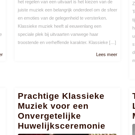
het regelen van een uitvaart is het kiezen van de
Z
juiste muziek een belangrijk onderdeel om de sfeer
T
en emoties van de gelegenheid te versterken.
t
Klassieke muziek heeft al eeuwenlang een
h
e
speciale plek bij uitvaarten vanwege haar
u
troostende en verheffende karakter. Klassieke […]
s
d
Lees
Lees
er
Lees meer
m
meer
meer
Prachtige Klassieke
Muziek voor een
Onvergetelijke
Huwelijksceremonie