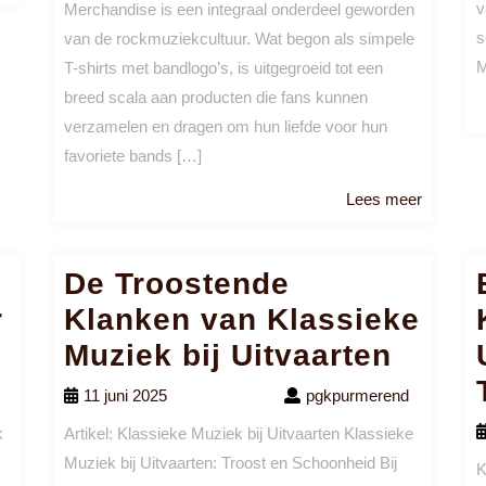
meer
v
Merchandise is een integraal onderdeel geworden
s
van de rockmuziekcultuur. Wat begon als simpele
M
T-shirts met bandlogo’s, is uitgegroeid tot een
breed scala aan producten die fans kunnen
verzamelen en dragen om hun liefde voor hun
favoriete bands […]
Lees
Lees meer
meer
De Troostende
r
Klanken van Klassieke
Muziek bij Uitvaarten
11 juni 2025
pgkpurmerend
k
Artikel: Klassieke Muziek bij Uitvaarten Klassieke
Muziek bij Uitvaarten: Troost en Schoonheid Bij
K