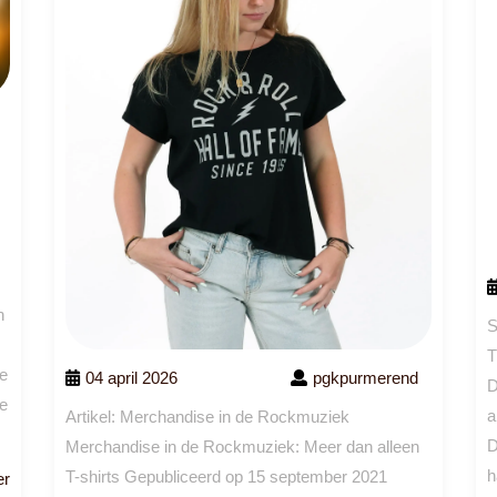
n
S
T
le
04 april 2026
pgkpurmerend
D
ie
a
Artikel: Merchandise in de Rockmuziek
D
Merchandise in de Rockmuziek: Meer dan alleen
h
T-shirts Gepubliceerd op 15 september 2021
Lees
er