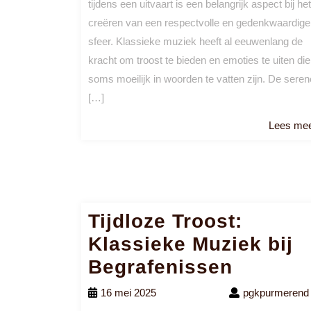
tijdens een uitvaart is een belangrijk aspect bij het
creëren van een respectvolle en gedenkwaardige
sfeer. Klassieke muziek heeft al eeuwenlang de
kracht om troost te bieden en emoties te uiten die
soms moeilijk in woorden te vatten zijn. De seren
[…]
Lees me
Tijdloze Troost:
Klassieke Muziek bij
Begrafenissen
16 mei 2025
pgkpurmerend