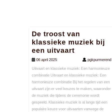
De troost van
klassieke muziek bij
een uitvaart
06 april 2025
pgkpurmerend
Uitvaart en klassieke muziek: Een harmonieuze
combinatie Uitvaart en klassieke muziek: Een
harmonieuze combinatie Bij het regelen van een
uitvaart zijn er veel keuzes te maken, waaronder
de muziek die tijdens de ceremonie wordt
gespeeld. Klassieke muziek is al lange tijd een
populaire keuze voor uitvaarten vanwege de