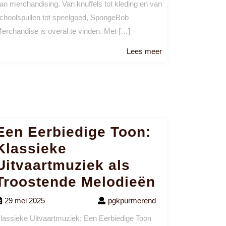
an merchandising. Van knuffels tot kleding en van
choolspullen tot speelgoed, SpongeBob
erchandise is overal te vinden. Met […]
Lees
Lees meer
meer
Een Eerbiedige Toon:
Klassieke
Uitvaartmuziek als
Troostende Melodieën
29 mei 2025
pgkpurmerend
lassieke Uitvaartmuziek: Een Eerbiedige Toon