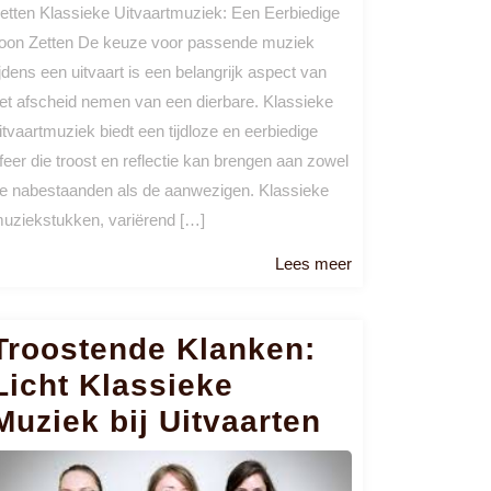
etten Klassieke Uitvaartmuziek: Een Eerbiedige
oon Zetten De keuze voor passende muziek
ijdens een uitvaart is een belangrijk aspect van
et afscheid nemen van een dierbare. Klassieke
itvaartmuziek biedt een tijdloze en eerbiedige
feer die troost en reflectie kan brengen aan zowel
e nabestaanden als de aanwezigen. Klassieke
uziekstukken, variërend […]
Lees
Lees meer
meer
Troostende Klanken:
Licht Klassieke
Muziek bij Uitvaarten