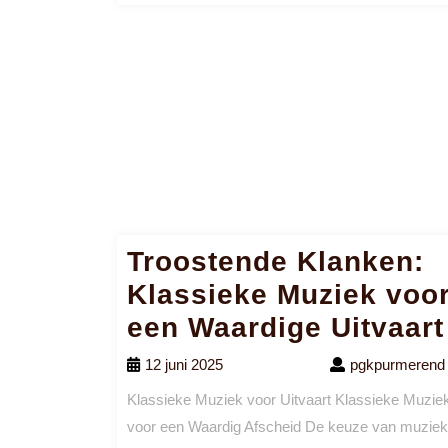
Troostende Klanken:
Klassieke Muziek voo
een Waardige Uitvaart
12 juni 2025
pgkpurmerend
Klassieke Muziek voor Uitvaart Klassieke Muzie
voor een Waardig Afscheid De keuze van muziek