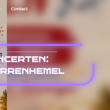
s
Contact
certen:
errenhemel