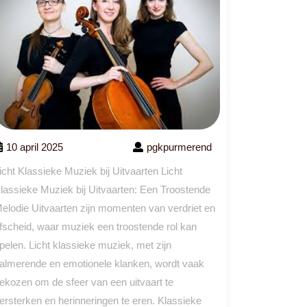
10 april 2025
pgkpurmerend
icht Klassieke Muziek bij Uitvaarten Licht
lassieke Muziek bij Uitvaarten: Een Troostende
elodie Uitvaarten zijn momenten van verdriet en
fscheid, waar muziek een troostende rol kan
pelen. Licht klassieke muziek, met zijn
almerende en emotionele klanken, wordt vaak
ekozen om de sfeer van een uitvaart te
ersterken en herinneringen te eren. Klassieke