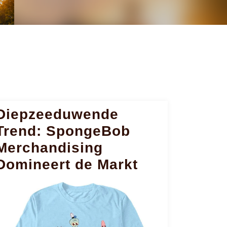
Diepzeeduwende
Trend: SpongeBob
Merchandising
Domineert de Markt