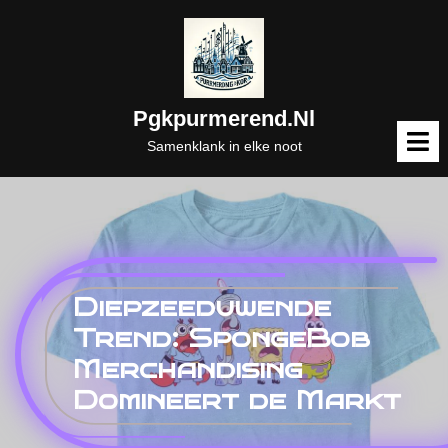
Naar
de
inhoud
gaan
Pgkpurmerend.nl
M
o
Samenklank in elke noot
Diepzeeduwende
Trend: SpongeBob
Merchandising
Domineert de Markt