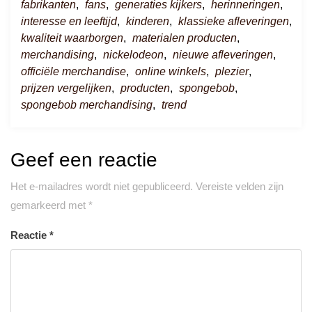
fabrikanten
,
fans
,
generaties kijkers
,
herinneringen
,
interesse en leeftijd
,
kinderen
,
klassieke afleveringen
,
kwaliteit waarborgen
,
materialen producten
,
merchandising
,
nickelodeon
,
nieuwe afleveringen
,
officiële merchandise
,
online winkels
,
plezier
,
prijzen vergelijken
,
producten
,
spongebob
,
spongebob merchandising
,
trend
Geef een reactie
Het e-mailadres wordt niet gepubliceerd.
Vereiste velden zijn
gemarkeerd met
*
Reactie
*