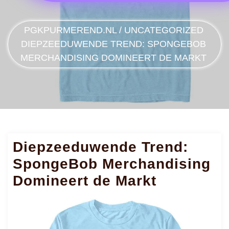
PGKPURMEREND.NL
/
UNCATEGORIZED
DIEPZEEDUWENDE TREND: SPONGEBOB
MERCHANDISING DOMINEERT DE MARKT
Diepzeeduwende Trend:
SpongeBob Merchandising
Domineert de Markt