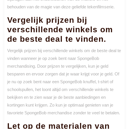
behouden van de magie van deze geliefde tekenfilmserie.
Vergelijk prijzen bij
verschillende winkels om
de beste deal te vinden.
Vergelijk prijzen bij verschillende winkels om de beste deal te
vinden wanneer je op zoek bent naar SpongeBob
merchandising. Door prijzen te vergelijken, kun je geld
besparen en ervoor zorgen dat je waar krijgt voor je geld. Of
je nu op zoek bent naar een SpongeBob knuffel, t-shirt of
schoolspullen, het loont altijd om verschillende winkels te
bekijken en te zien waar je de beste aanbiedingen en
kortingen kunt krijgen. Zo kun je optimaal genieten van je
favoriete SpongeBob merchandise zonder te veel te betalen.
Let op de materialen van