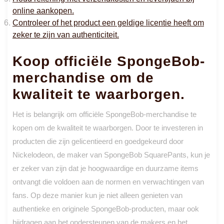
online aankopen.
Controleer of het product een geldige licentie heeft om
zeker te zijn van authenticiteit.
Koop officiële SpongeBob-
merchandise om de
kwaliteit te waarborgen.
Het is belangrijk om officiële SpongeBob-merchandise te
kopen om de kwaliteit te waarborgen. Door te investeren in
producten die zijn gelicentieerd en goedgekeurd door
Nickelodeon, de maker van SpongeBob SquarePants, kun je
er zeker van zijn dat je hoogwaardige en duurzame items
ontvangt die voldoen aan de normen en verwachtingen van
fans. Op deze manier kun je niet alleen genieten van
authentieke en originele SpongeBob-producten, maar ook
bijdragen aan het ondersteunen van de makers en het