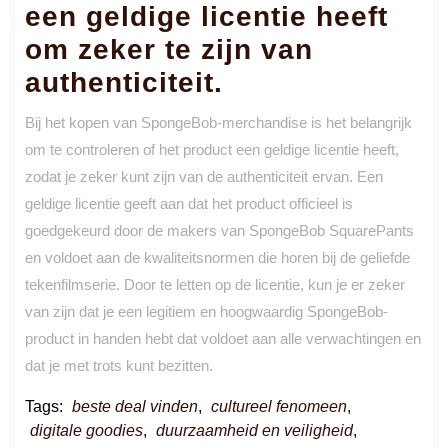
een geldige licentie heeft
om zeker te zijn van
authenticiteit.
Bij het kopen van SpongeBob-merchandise is het belangrijk
om te controleren of het product een geldige licentie heeft,
zodat je zeker kunt zijn van de authenticiteit ervan. Een
geldige licentie geeft aan dat het product officieel is
goedgekeurd door de makers van SpongeBob SquarePants
en voldoet aan de kwaliteitsnormen die horen bij de geliefde
tekenfilmserie. Door te letten op de licentie, kun je er zeker
van zijn dat je een legitiem en hoogwaardig SpongeBob-
product in handen hebt dat voldoet aan alle verwachtingen en
dat je met trots kunt bezitten.
Tags:
beste deal vinden
,
cultureel fenomeen
,
digitale goodies
,
duurzaamheid en veiligheid
,