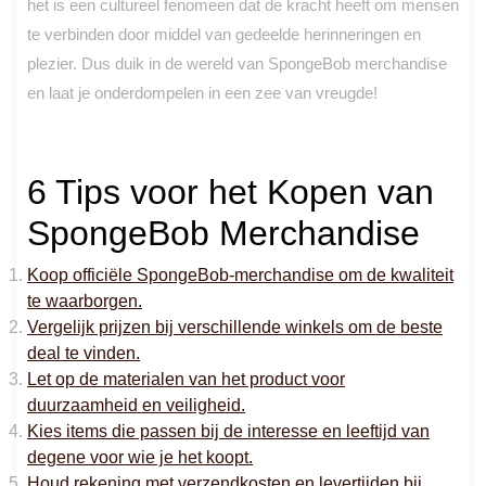
het is een cultureel fenomeen dat de kracht heeft om mensen
te verbinden door middel van gedeelde herinneringen en
plezier. Dus duik in de wereld van SpongeBob merchandise
en laat je onderdompelen in een zee van vreugde!
6 Tips voor het Kopen van
SpongeBob Merchandise
Koop officiële SpongeBob-merchandise om de kwaliteit
te waarborgen.
Vergelijk prijzen bij verschillende winkels om de beste
deal te vinden.
Let op de materialen van het product voor
duurzaamheid en veiligheid.
Kies items die passen bij de interesse en leeftijd van
degene voor wie je het koopt.
Houd rekening met verzendkosten en levertijden bij