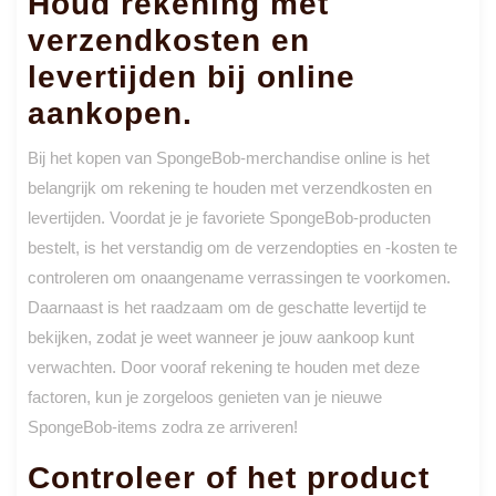
Houd rekening met
verzendkosten en
levertijden bij online
aankopen.
Bij het kopen van SpongeBob-merchandise online is het
belangrijk om rekening te houden met verzendkosten en
levertijden. Voordat je je favoriete SpongeBob-producten
bestelt, is het verstandig om de verzendopties en -kosten te
controleren om onaangename verrassingen te voorkomen.
Daarnaast is het raadzaam om de geschatte levertijd te
bekijken, zodat je weet wanneer je jouw aankoop kunt
verwachten. Door vooraf rekening te houden met deze
factoren, kun je zorgeloos genieten van je nieuwe
SpongeBob-items zodra ze arriveren!
Controleer of het product