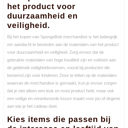
het product voor
duurzaamheid en
veiligheid.
Bij het kopen van SpongeBob merchandise is het belangrijk
om aandacht te besteden aan de materialen van het product
voor duurzaamheid en veiligheid. Zorg ervoor dat de
gebruikte materialen van hoge kwaliteit zijn en voldoen aan
de geldende veiligheidsnormen, vooral bij producten die
bestemd zijn voor kinderen. Door te letten op de materialen
waarvan de merchandise is gemaakt, kun je ervoor zorgen
dat je niet alleen een leuk en mooi product hebt, maar ook
een veilige en verantwoorde keuze maakt voor jou of degene
aan wie je het cadeau doet.
Kies items die passen bij