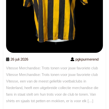
26 juli 2026
pgkpurmerend
Vitesse Merchandise: Trots tonen voor jouw favoriete club
Vitesse Merchandise: Trots tonen voor jouw favoriete club
Vitesse, een van de meest geliefde voetbalclubs in
Nederland, heeft een uitgebreide collectie merchandise die
fans in staat stelt om hun trots voor de club te tonen. Van
shirts en sjaals tot petten en mokken, er is voor elk […]