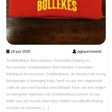
18 juni 2026
pgkpurmerend
Snollebollekes Merchandise: Feestelijke Kleding en
Accessoires Snollebollekes Merchandise: Feestelijke
Kleding en Accessoires Snollebollekes, de feestact die menig
feestganger in beweging krijgt, heeft nu ook een uitgebreide
collectie aan merchandise beschikbaar! Fans van het vrolijke
en energieke repertoire van Snollebollekes kunnen nu hun
liefde voor de muziek uiten door middel van stijlvolle kleding
en leuke accessoires. […]