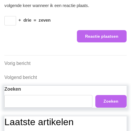
volgende keer wanneer ik een reactie plaats.
+
drie
=
zeven
Berichtnavigatie
Vorig
Vorig bericht
bericht
Volgend
Volgend bericht
bericht
Zoeken
Zoeken
Laatste artikelen