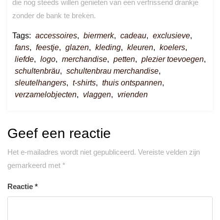
die nog steeds willen genieten van een verfrissend drankje
zonder de bank te breken.
Tags:
accessoires
,
biermerk
,
cadeau
,
exclusieve
,
fans
,
feestje
,
glazen
,
kleding
,
kleuren
,
koelers
,
liefde
,
logo
,
merchandise
,
petten
,
plezier toevoegen
,
schultenbräu
,
schultenbrau merchandise
,
sleutelhangers
,
t-shirts
,
thuis ontspannen
,
verzamelobjecten
,
vlaggen
,
vrienden
Geef een reactie
Het e-mailadres wordt niet gepubliceerd.
Vereiste velden zijn
gemarkeerd met
*
Reactie
*