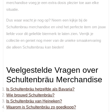
merchandise voeg je een extra dosis plezier toe aan elke
situatie.
Dus waar wacht je nog op? Neem een kijkje bij de
Schultenbrau merchandise en vind het perfecte item om jouw
liefde voor dit geliefde biermerk te laten zien. Verrijk je
collectie en geniet nog meer van de unieke smaakervaring
die alleen Schultenbrau kan bieden!
Veelgestelde Vragen over
Schultenbräu Merchandise
Is Schultenbräu hetzelfde als Bavaria?
Wie brouwd Schultenbräu?
Is Schultenbräu van Heineken?
Waarom is Schultenbräu zo goedkoop?