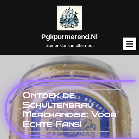
Naar
de
inhoud
gaan
Pgkpurmerend.nl
M
o
Samenklank in elke noot
Ontdek de
Schultenbrau
Merchandise: Voor
Echte Fans!