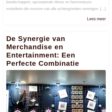
boodschappen, opzwepende ritmes en harmonieuze
melodieën die mensen van alle achtergronden verenigen. […]
Le
Lees meer
me
De Synergie van
Merchandise en
Entertainment: Een
Perfecte Combinatie