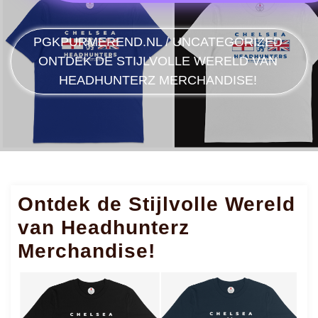
PGKPURMEREND.NL
/
UNCATEGORIZED
ONTDEK DE STIJLVOLLE WERELD VAN
HEADHUNTERZ MERCHANDISE!
Ontdek de Stijlvolle Wereld
van Headhunterz
Merchandise!