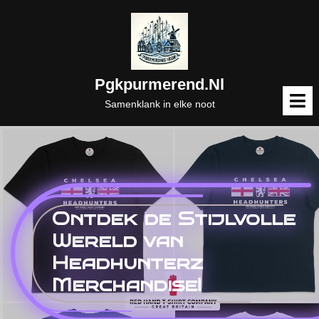
Naar
de
inhoud
gaan
Pgkpurmerend.nl
M
o
Samenklank in elke noot
Ontdek de Stijlvolle
Wereld van
Headhunterz
Merchandise!