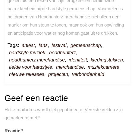
gezien als een teken van zijn terugkeer en hernieuwde
betrokkenheid bij de hardstyle gemeenschap. Voor velen is
het dragen van Headhunterz merchandise niet alleen een
manier om hun steun te tonen, maar ook om hun opwinding
en anticipatie voor wat er nog komen gaat uit te drukken.
Tags:
artiest
,
fans
,
festival
,
gemeenschap
,
hardstyle muziek
,
headhunterz
,
headhunterz merchandise
,
identiteit
,
kledingstukken
,
liefde voor hardstyle
,
merchandise
,
muziekcarrière
,
nieuwe releases
,
projecten
,
verbondenheid
Geef een reactie
Het e-mailadres wordt niet gepubliceerd.
Vereiste velden zijn
gemarkeerd met
*
Reactie
*