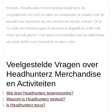
Kortom, Headhunterz merchandise biedt fans de
mogelijkheid om zich te uiten en verbonden te voelen met de
wereld van hardstyle op een unieke en trendy manier. Of je
nu naar een festival gaat of gewoon je dagelijkse outfit wat
meer pit wilt geven, met deze merchandise ben je altijd klaar
om jouw liefde voor hardstyle te laten zien!
Veelgestelde Vragen over
Headhunterz Merchandise
en Activiteiten
Wat doet Headhunterz tegenwoordig?
Waarom is Headhunterz gestopt?
Is Headhunterz terug?