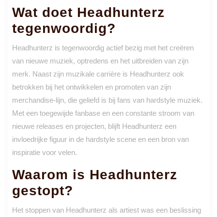
Wat doet Headhunterz
tegenwoordig?
Headhunterz is tegenwoordig actief bezig met het creëren
van nieuwe muziek, optredens en het uitbreiden van zijn
merk. Naast zijn muzikale carrière is Headhunterz ook
betrokken bij het ontwikkelen en promoten van zijn
merchandise-lijn, die geliefd is bij fans van hardstyle muziek.
Met een toegewijde fanbase en een constante stroom van
nieuwe releases en projecten, blijft Headhunterz een
invloedrijke figuur in de hardstyle scene en een bron van
inspiratie voor velen.
Waarom is Headhunterz
gestopt?
Het stoppen van Headhunterz als artiest was een beslissing