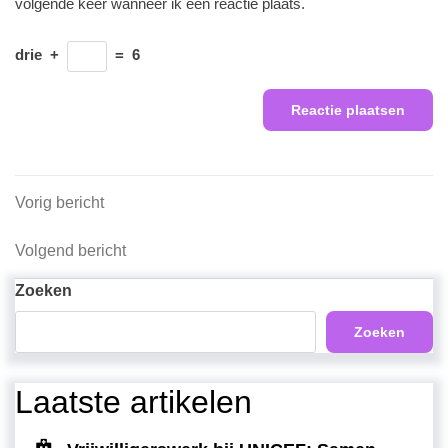
volgende keer wanneer ik een reactie plaats.
drie
+
=
6
Berichtnavigatie
Vorig
Vorig bericht
bericht
Volgend
Volgend bericht
bericht
Zoeken
Zoeken
Laatste artikelen