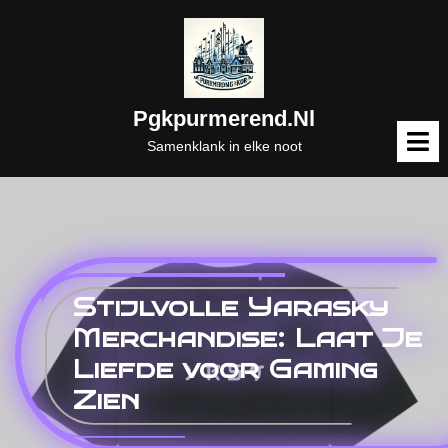
Naar
de
inhoud
gaan
Pgkpurmerend.nl
M
o
Samenklank in elke noot
Stijlvolle Yarasky
Merchandise: Laat Je
Liefde voor Gaming
Zien