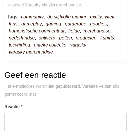
bij zowel Yarasky als zijn merchandise.
Tags:
community
,
de stijlvolle manier
,
exclusiviteit
,
fans
,
gameplay
,
gaming
,
garderobe
,
hoodies
,
humoristische commentaar
,
liefde
,
merchandise
,
nederlandse
,
ontwerp
,
petten
,
producten
,
t-shirts
,
toewijding
,
unieke collectie
,
yarasky
,
yarasky merchandise
Geef een reactie
Het e-mailadres wordt niet gepubliceerd.
Vereiste velden zijn
gemarkeerd met
*
Reactie
*