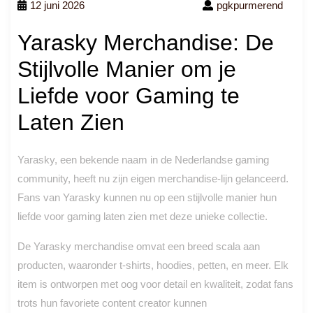
12 juni 2026
pgkpurmerend
Yarasky Merchandise: De
Stijlvolle Manier om je
Liefde voor Gaming te
Laten Zien
Yarasky, een bekende naam in de Nederlandse gaming
community, heeft nu zijn eigen merchandise-lijn gelanceerd.
Fans van Yarasky kunnen nu op een stijlvolle manier hun
liefde voor gaming laten zien met deze unieke collectie.
De Yarasky merchandise omvat een breed scala aan
producten, waaronder t-shirts, hoodies, petten, en meer. Elk
item is ontworpen met oog voor detail en kwaliteit, zodat fans
trots hun favoriete content creator kunnen