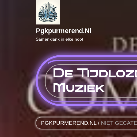
Naar
de
inhoud
gaan
Pgkpurmerend.nl
Samenklank in elke noot
De Tijdloz
Muziek
PGKPURMEREND.NL
/
NIET GECAT