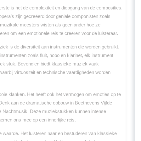
rste is het de complexiteit en diepgang van de composities.
pera’s zijn gecreëerd door geniale componisten zoals
muzikale meesters wisten als geen ander hoe ze
en om een emotionele reis te creëren voor de luisteraar.
k is de diversiteit aan instrumenten die worden gebruikt.
asinstrumenten zoals fluit, hobo en klarinet, elk instrument
ssiek stuk. Bovendien biedt klassieke muziek vaak
aarbij virtuositeit en technische vaardigheden worden
ooie klanken. Het heeft ook het vermogen om emoties op te
. Denk aan de dramatische opbouw in Beethovens Vijfde
ine Nachtmusik. Deze muziekstukken kunnen intense
nemen ons mee op een innerlijke reis.
 waarde. Het luisteren naar en bestuderen van klassieke