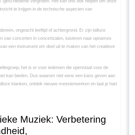
n -geschiedenis vergroten. Het kan ons ook helpen om onze
inzicht te krijgen in de technische aspecten van
ereen, ongeacht leeftijd of achtergrond. Er zijn talloze
en van concerten in concertzalen, luisteren naar opnames
n van een instrument om deel uit te maken van het creatieve
litegroep; het is er voor iedereen die openstaat voor de
 het kan bieden. Dus waarom niet eens een kans geven aan
ijdloze klanken, ontdek nieuwe meesterwerken en laat je hart
ieke Muziek: Verbetering
dheid,