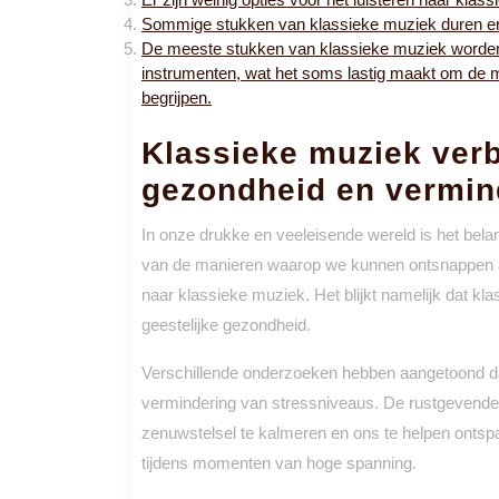
Sommige stukken van klassieke muziek duren erg l
De meeste stukken van klassieke muziek worden 
instrumenten, wat het soms lastig maakt om de m
begrijpen.
Klassieke muziek verb
gezondheid en vermind
In onze drukke en veeleisende wereld is het bel
van de manieren waarop we kunnen ontsnappen aan
naar klassieke muziek. Het blijkt namelijk dat kl
geestelijke gezondheid.
Verschillende onderzoeken hebben aangetoond dat
vermindering van stressniveaus. De rustgeven
zenuwstelsel te kalmeren en ons te helpen ontspa
tijdens momenten van hoge spanning.