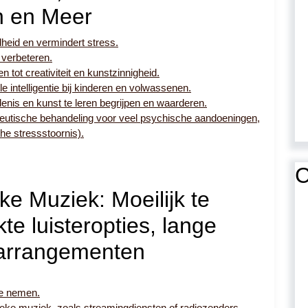
n en Meer
heid en vermindert stress.
 verbeteren.
 tot creativiteit en kunstzinnigheid.
e intelligentie bij kinderen en volwassenen.
enis en kunst te leren begrijpen en waarderen.
peutische behandeling voor veel psychische aandoeningen,
he stressstoornis).
C
e Muziek: Moeilijk te
te luisteropties, lange
 arrangementen
te nemen.
ssieke muziek, zoals streamingdiensten of radiozenders.