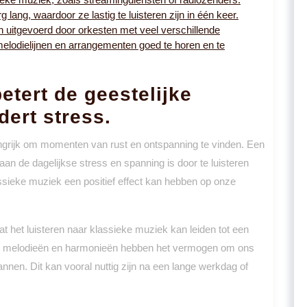
ang, waardoor ze lastig te luisteren zijn in één keer.
uitgevoerd door orkesten met veel verschillende
elodielijnen en arrangementen goed te horen en te
etert de geestelijke
ert stress.
angrijk om momenten van rust en ontspanning te vinden. Een
 de dagelijkse stress en spanning is door te luisteren
assieke muziek een positief effect kan hebben op onze
 het luisteren naar klassieke muziek kan leiden tot een
de melodieën en harmonieën hebben het vermogen om ons
nnen. Dit kan vooral nuttig zijn na een lange werkdag of