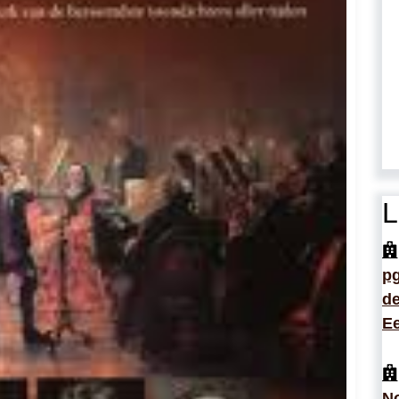
L
p
de
Ee
No