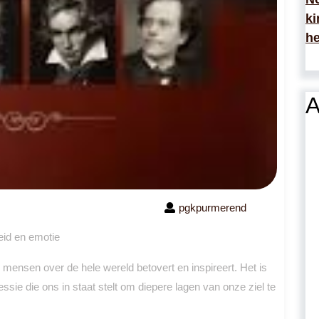
ki
he
A
pgkpurmerend
eid en emotie
mensen over de hele wereld betovert en inspireert. Het is
ssie die ons in staat stelt om diepere lagen van onze ziel te