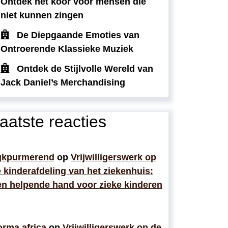
Ontdek het koor voor mensen die
niet kunnen zingen
De Diepgaande Emoties van
Ontroerende Klassieke Muziek
Ontdek de Stijlvolle Wereld van
Jack Daniel’s Merchandising
aatste reacties
gkpurmerend
op
Vrijwilligerswerk op
 kinderafdeling van het ziekenhuis:
n helpende hand voor zieke kinderen
rma africa
op
Vrijwilligerswerk op de