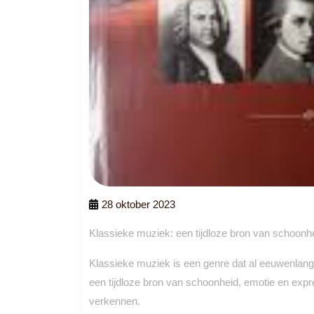
28 oktober 2023
Klassieke muziek: een tijdloze bron van schoonh
Klassieke muziek is een genre dat al eeuwenlang 
een tijdloze bron van schoonheid, emotie en expre
verkennen.