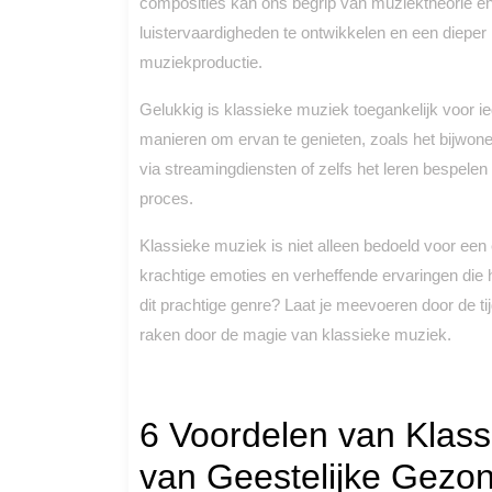
composities kan ons begrip van muziektheorie e
luistervaardigheden te ontwikkelen en een dieper 
muziekproductie.
Gelukkig is klassieke muziek toegankelijk voor ied
manieren om ervan te genieten, zoals het bijwon
via streamingdiensten of zelfs het leren bespele
proces.
Klassieke muziek is niet alleen bedoeld voor een e
krachtige emoties en verheffende ervaringen die
dit prachtige genre? Laat je meevoeren door de t
raken door de magie van klassieke muziek.
6 Voordelen van Klass
van Geestelijke Gezon