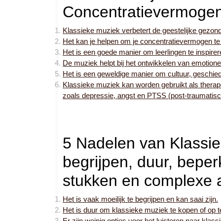
Concentratievermoge
Klassieke muziek verbetert de geestelijke gezond
Het kan je helpen om je concentratievermogen te
Het is een goede manier om leerlingen te inspireren
De muziek helpt bij het ontwikkelen van emotionel
Het is een geweldige manier om cultuur, geschied
Klassieke muziek kan worden gebruikt als thera
zoals depressie, angst en PTSS (post-traumatisc
5 Nadelen van Klassiek
begrijpen, duur, beperk
stukken en complexe
Het is vaak moeilijk te begrijpen en kan saai zijn.
Het is duur om klassieke muziek te kopen of op 
Er zijn weinig opties voor het luisteren naar kla