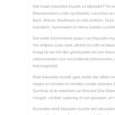
Wat maakt klassieke muziek zo bijzonder? Ten ee
Meesterwerken zoals symfonieën, concerten en o
Bach, Mozart, Beethoven en vele anderen. Deze 
melodieën, harmonieën en ritmes konden combiner
Een ander kenmerkend aspect van klassieke muzie
Van strijkers zoals viool, altviool en cello tot bla
draagt bij aan het rijke geluidspalet van een kla
solomomenten voor verschillende instrumenten, w
tentoongesteld.
Maar klassieke muziek gaat verder dan alleen m
roepen en verhalen te vertellen zonder woorden
Symfonie of de tederheid van Mozarts Eine Kle
vreugde, verdriet, spanning of rust oproepen, en 
Bovendien heeft klassieke muziek een educatieve