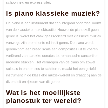
schoonheid en expressiviteit.
Is piano klassieke muziek?
De piano is een instrument dat een integraal onderdeel vormt
van de klassieke muziektraditie. Hoewel de piano zelf geen
genre is, wordt het vaak geassocieerd met klassieke muziek
vanwege zijn prominente rol in dit genre. De piano wordt
gebruikt om een breed scala aan composities uit te voeren,
variërend van barokke sonates tot romantische concerti en
moderne stukken. Het vermogen van de piano om zowel
solo als in ensembles te schitteren, maakt het een geliefd
instrument in de klassieke muziekwereld en draagt bij aan de
diversiteit en rijkdom van dit genre.
Wat is het moeilijkste
pianostuk ter wereld?