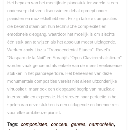
Het bepalen van het moeilijkste pianostuk ter wereld is een
onderwerp dat veel discussie en debat oproept onder
pianisten en muziekliefhebbers. Er zijn talloze composities
die bekend staan om hun technische complexiteit en
emotionele diepgang, waardoor het moeilijk is om slechts
één stuk aan te wijzen als het absoluut meest uitdagende.
Werken zoals Liszts “Transcendental Etudes”, Ravel’s
“Gaspard de la Nuit” en Sorabji’s “Opus Clavicembalisticum”
worden vaak genoemd als enkele van de meest veeleisende
stukken in het pianorepertoire. Het beheersen van deze
monumentale composities vereist niet alleen uitzonderlijke
virtuositeit, maar ook een diepgaand begrip van muzikale
interpretatie en expressie. Het streven naar perfectie in het
spelen van deze stukken is een uitdagende en lonende reis
voor elke ambitieuze pianist.
Tags:
componisten
,
concerti
,
genres
,
harmonieën
,