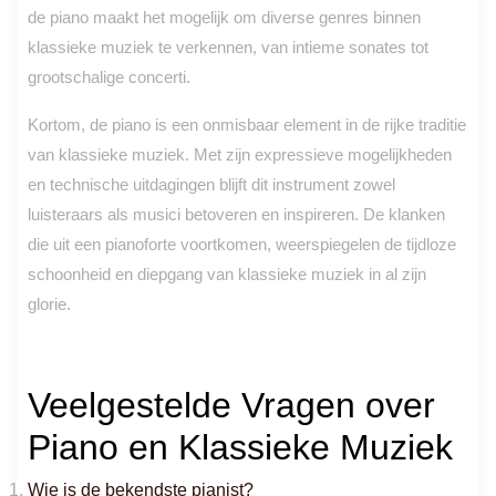
de piano maakt het mogelijk om diverse genres binnen
klassieke muziek te verkennen, van intieme sonates tot
grootschalige concerti.
Kortom, de piano is een onmisbaar element in de rijke traditie
van klassieke muziek. Met zijn expressieve mogelijkheden
en technische uitdagingen blijft dit instrument zowel
luisteraars als musici betoveren en inspireren. De klanken
die uit een pianoforte voortkomen, weerspiegelen de tijdloze
schoonheid en diepgang van klassieke muziek in al zijn
glorie.
Veelgestelde Vragen over
Piano en Klassieke Muziek
Wie is de bekendste pianist?