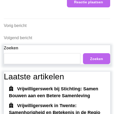
Berichtnavigatie
Vorig
Vorig bericht
bericht
Volgend
Volgend bericht
bericht
Zoeken
Zoeken
Laatste artikelen
Vrijwilligerswerk bij Stichting: Samen
Bouwen aan een Betere Samenleving
Vrijwilligerswerk in Twente:
Samenhorigheid en Betekenis in de Regio