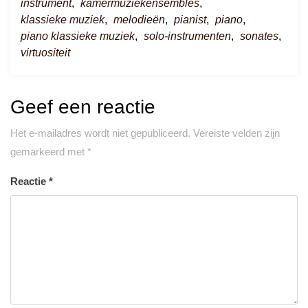
instrument
,
kamermuziekensembles
,
klassieke muziek
,
melodieën
,
pianist
,
piano
,
piano klassieke muziek
,
solo-instrumenten
,
sonates
,
virtuositeit
Geef een reactie
Het e-mailadres wordt niet gepubliceerd.
Vereiste velden zijn
gemarkeerd met
*
Reactie
*