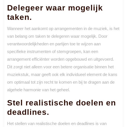
Delegeer waar mogelijk
taken.
Wanneer het aankomt op arrangementen in de muziek, is het
van belang om taken te delegeren waar mogelijk. Door
verantwoordelijkheden en partijen toe te wijzen aan
specifieke instrumenten of stemgroepen, kan een
arrangement efficiënter worden opgebouwd en uitgevoerd.
Dit zorgt niet alleen voor een betere organisatie binnen het
muziekstuk, maar geeft ook elk individueel element de kans
om optimaal tot zijn recht te komen en bij te dragen aan de
algehele harmonie van het geheel.
Stel realistische doelen en
deadlines.
Het stellen van realistische doelen en deadlines is van