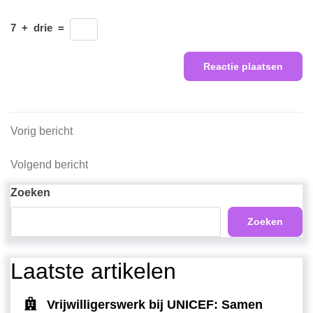
7
+
drie
=
Berichtnavigatie
Vorig
Vorig bericht
bericht
Volgend
Volgend bericht
bericht
Zoeken
Zoeken
Laatste artikelen
Vrijwilligerswerk bij UNICEF: Samen