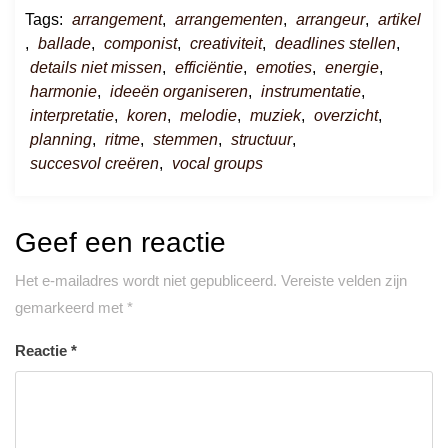
Tags:
arrangement
,
arrangementen
,
arrangeur
,
artikel
,
ballade
,
componist
,
creativiteit
,
deadlines stellen
,
details niet missen
,
efficiëntie
,
emoties
,
energie
,
harmonie
,
ideeën organiseren
,
instrumentatie
,
interpretatie
,
koren
,
melodie
,
muziek
,
overzicht
,
planning
,
ritme
,
stemmen
,
structuur
,
succesvol creëren
,
vocal groups
Geef een reactie
Het e-mailadres wordt niet gepubliceerd.
Vereiste velden zijn
gemarkeerd met
*
Reactie
*