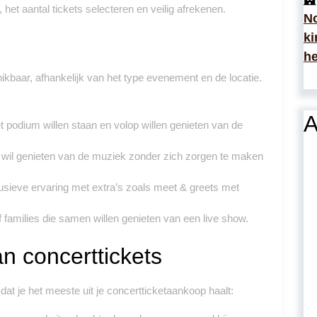
t aantal tickets selecteren en veilig afrekenen.
No
ki
he
hikbaar, afhankelijk van het type evenement en de locatie.
A
et podium willen staan en volop willen genieten van de
l wil genieten van de muziek zonder zich zorgen te maken
usieve ervaring met extra’s zoals meet & greets met
 families die samen willen genieten van een live show.
n concerttickets
dat je het meeste uit je concertticketaankoop haalt: