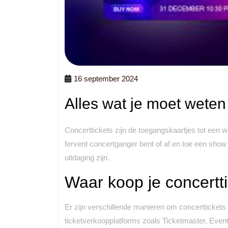
16 september 2024
Alles wat je moet weten
Concerttickets zijn de toegangskaartjes tot een 
fervent concertganger bent of af en toe een show 
uitdaging zijn.
Waar koop je concertt
Er zijn verschillende manieren om concerttickets 
ticketverkoopplatforms zoals Ticketmaster, Eventi