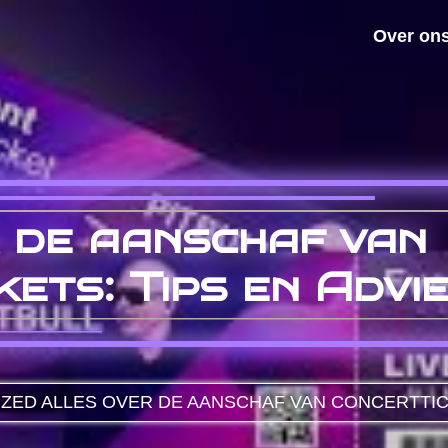
Over on
 de aanschaf van
kets: Tips en Advi
IZED
ALLES OVER DE AANSCHAF VAN CONCERTTICK