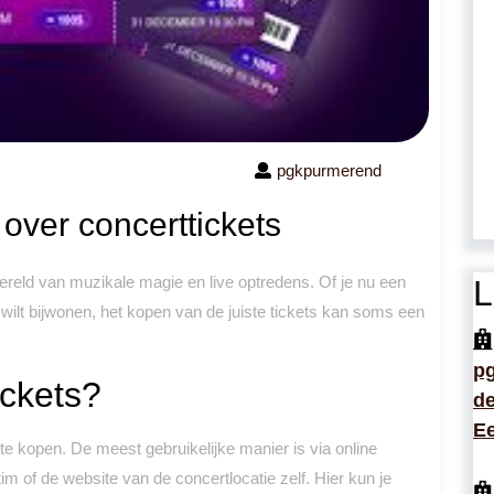
pgkpurmerend
 over concerttickets
wereld van muzikale magie en live optredens. Of je nu een
L
wilt bijwonen, het kopen van de juiste tickets kan soms een
p
ickets?
de
Ee
te kopen. De meest gebruikelijke manier is via online
m of de website van de concertlocatie zelf. Hier kun je