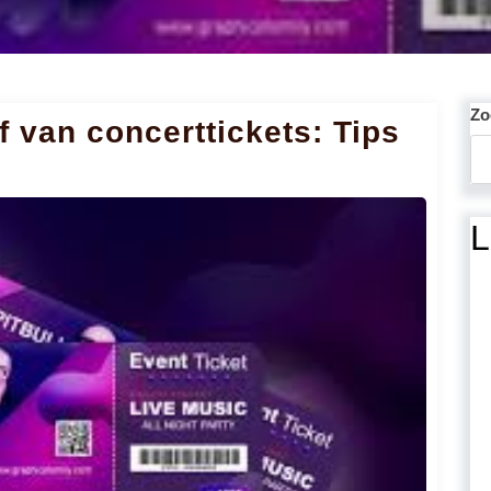
Zo
f van concerttickets: Tips
L