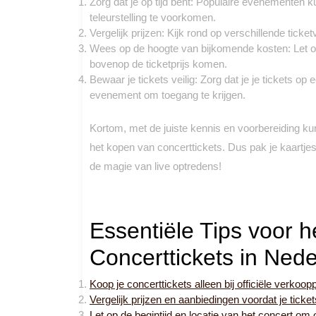
Zorg dat je op tijd bent: Populaire evenementen k
teleurstelling te voorkomen.
Vergelijk prijzen: Kijk rond op verschillende tick
Wees op de hoogte van bijkomende kosten: Let op
bovenop de ticketprijs komen.
Bewaar je tickets veilig: Zorg dat je je tickets o
evenement om toegang te krijgen.
Kortom, met de juiste kennis en voorbereiding ku
het kopen van concerttickets. Dus pak je kaartjes
de magie van live optredens!
Essentiële Tips voor 
Concerttickets in Ned
Koop je concerttickets alleen bij officiële verkoop
Vergelijk prijzen en aanbiedingen voordat je ticket
Let op de begintijd en locatie van het concert om op