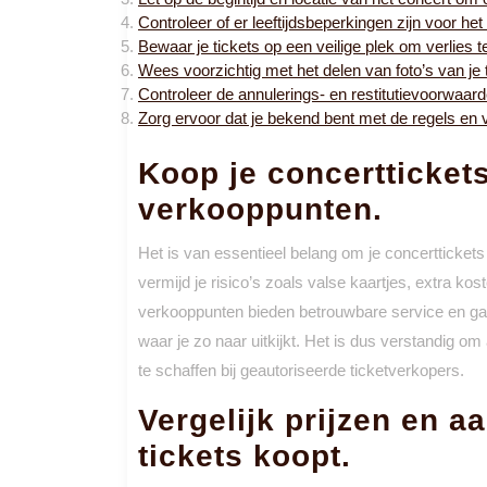
Controleer of er leeftijdsbeperkingen zijn voor he
Bewaar je tickets op een veilige plek om verlies 
Wees voorzichtig met het delen van foto’s van je t
Controleer de annulerings- en restitutievoorwaard
Zorg ervoor dat je bekend bent met de regels en v
Koop je concerttickets 
verkooppunten.
Het is van essentieel belang om je concerttickets 
vermijd je risico’s zoals valse kaartjes, extra ko
verkooppunten bieden betrouwbare service en gara
waar je zo naar uitkijkt. Het is dus verstandig om 
te schaffen bij geautoriseerde ticketverkopers.
Vergelijk prijzen en a
tickets koopt.