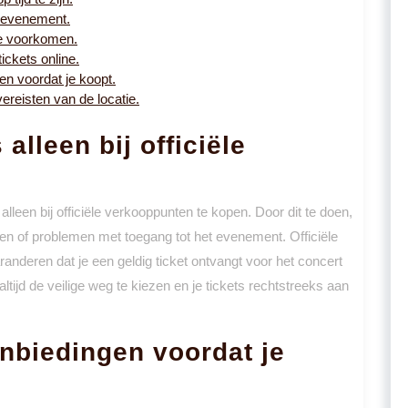
t evenement.
te voorkomen.
ickets online.
en voordat je koopt.
ereisten van de locatie.
alleen bij officiële
alleen bij officiële verkooppunten te kopen. Door dit te doen,
sten of problemen met toegang tot het evenement. Officiële
nderen dat je een geldig ticket ontvangt voor het concert
altijd de veilige weg te kiezen en je tickets rechtstreeks aan
anbiedingen voordat je