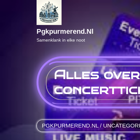
Naar
de
inhoud
gaan
Pgkpurmerend.nl
Samenklank in elke noot
Alles over
concerttic
PGKPURMEREND.NL
/
UNCATEGOR