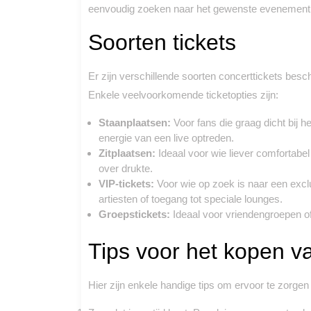
eenvoudig zoeken naar het gewenste evenement, he
Soorten tickets
Er zijn verschillende soorten concerttickets besc
Enkele veelvoorkomende ticketopties zijn:
Staanplaatsen:
Voor fans die graag dicht bij h
energie van een live optreden.
Zitplaatsen:
Ideaal voor wie liever comfortabe
over drukte.
VIP-tickets:
Voor wie op zoek is naar een excl
artiesten of toegang tot speciale lounges.
Groepstickets:
Ideaal voor vriendengroepen of
Tips voor het kopen va
Hier zijn enkele handige tips om ervoor te zorgen 