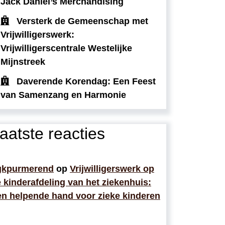
Jack Daniel’s Merchandising
Versterk de Gemeenschap met
Vrijwilligerswerk:
Vrijwilligerscentrale Westelijke
Mijnstreek
Daverende Korendag: Een Feest
van Samenzang en Harmonie
aatste reacties
gkpurmerend
op
Vrijwilligerswerk op
 kinderafdeling van het ziekenhuis:
n helpende hand voor zieke kinderen