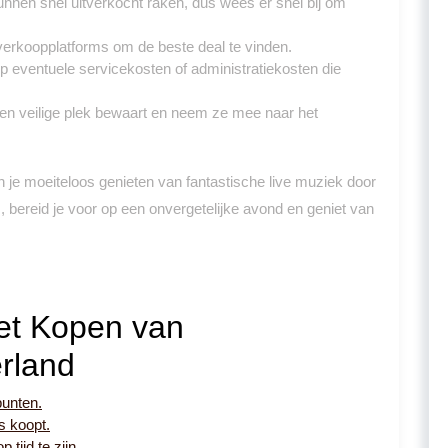
unnen snel uitverkocht raken, dus wees er snel bij om
etverkoopplatforms om de beste deal te vinden.
 eventuele servicekosten of administratiekosten die
p een veilige plek bewaart en neem ze mee naar het
n je moeiteloos genieten van fantastische live muziek door
, bereid je voor op een onvergetelijke avond en geniet van
het Kopen van
erland
punten.
s koopt.
 tijd te zijn.