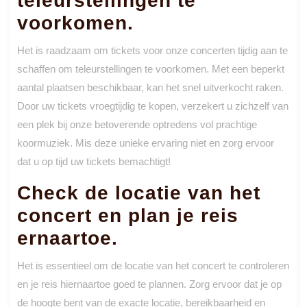
teleurstellingen te
voorkomen.
Het is raadzaam om tickets voor onze concerten tijdig aan te
schaffen om teleurstellingen te voorkomen. Met een beperkt
aantal plaatsen beschikbaar, kan het snel uitverkocht raken.
Door uw tickets vroegtijdig te kopen, verzekert u zichzelf van
een plek bij onze betoverende optredens vol prachtige
koormuziek. Mis deze unieke ervaring niet en zorg ervoor
dat u op tijd uw tickets bemachtigt!
Check de locatie van het
concert en plan je reis
ernaartoe.
Het is essentieel om de locatie van het concert te controleren
en je reis hiernaartoe goed te plannen. Zorg ervoor dat je op
de hoogte bent van de exacte locatie, bereikbaarheid en