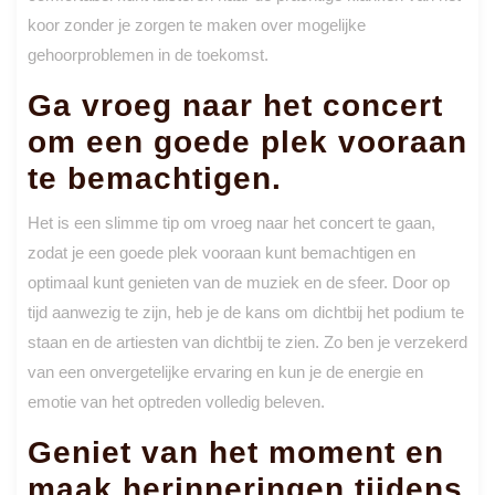
koor zonder je zorgen te maken over mogelijke
gehoorproblemen in de toekomst.
Ga vroeg naar het concert
om een goede plek vooraan
te bemachtigen.
Het is een slimme tip om vroeg naar het concert te gaan,
zodat je een goede plek vooraan kunt bemachtigen en
optimaal kunt genieten van de muziek en de sfeer. Door op
tijd aanwezig te zijn, heb je de kans om dichtbij het podium te
staan en de artiesten van dichtbij te zien. Zo ben je verzekerd
van een onvergetelijke ervaring en kun je de energie en
emotie van het optreden volledig beleven.
Geniet van het moment en
maak herinneringen tijdens