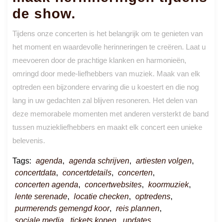
de show.
Tijdens onze concerten is het belangrijk om te genieten van
het moment en waardevolle herinneringen te creëren. Laat u
meevoeren door de prachtige klanken en harmonieën,
omringd door mede-liefhebbers van muziek. Maak van elk
optreden een bijzondere ervaring die u koestert en die nog
lang in uw gedachten zal blijven resoneren. Het delen van
deze memorabele momenten met anderen versterkt de band
tussen muziekliefhebbers en maakt elk concert een unieke
belevenis.
Tags:
agenda
,
agenda schrijven
,
artiesten volgen
,
concertdata
,
concertdetails
,
concerten
,
concerten agenda
,
concertwebsites
,
koormuziek
,
lente serenade
,
locatie checken
,
optredens
,
purmerends gemengd koor
,
reis plannen
,
sociale media
,
tickets kopen
,
updates
,