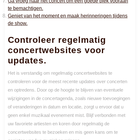
Ga vroeg naar het concert om een goede plek vooraan
te bemachtigen.
Geniet van het moment en maak herinneringen tijdens
de show.
Controleer regelmatig
concertwebsites voor
updates.
Het is verstandig om regelmatig concertwebsites te
controleren voor de meest recente updates over concerten
en optredens. Door op de hoogte te blijven van eventuele
wijzigingen in de concertagenda, zoals nieuwe toevoegingen
of veranderingen in datum en locatie, zorgt u ervoor dat u
geen enkel muzikaal evenement mist. Blijf verbonden met
uw favoriete artiesten en koren door regelmatig de
concertwebsites te bezoeken en mis geen kans om te