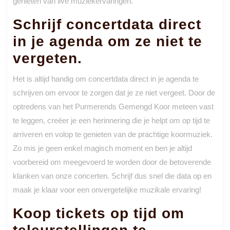
genieten van live muziekervaringen.
Schrijf concertdata direct
in je agenda om ze niet te
vergeten.
Het is altijd handig om concertdata direct in je agenda te
schrijven om ervoor te zorgen dat je ze niet vergeet. Door de
optredens van het Purmerends Gemengd Koor meteen vast
te leggen, creëer je een herinnering die je helpt om op tijd te
arriveren en volop te genieten van de prachtige koormuziek.
Zo mis je geen enkel magisch moment en ben je altijd
voorbereid om meegevoerd te worden door de betoverende
klanken van onze concerten. Schrijf dus snel die data op en
maak je klaar voor een onvergetelijke muzikale ervaring!
Koop tickets op tijd om