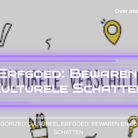
Over on
Erfgoed: Bewaren
Culturele Schatte
GORIZED
CULTUREEL ERFGOED: BEWAREN EN BE
SCHATTEN