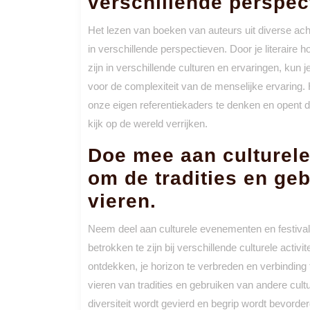
verschillende perspec
Het lezen van boeken van auteurs uit diverse ach
in verschillende perspectieven. Door je literaire 
zijn in verschillende culturen en ervaringen, kun 
voor de complexiteit van de menselijke ervaring
onze eigen referentiekaders te denken en opent d
kijk op de wereld verrijken.
Doe mee aan culturele
om de tradities en ge
vieren.
Neem deel aan culturele evenementen en festivals
betrokken te zijn bij verschillende culturele activ
ontdekken, je horizon te verbreden en verbindin
vieren van tradities en gebruiken van andere cult
diversiteit wordt gevierd en begrip wordt bevorderd