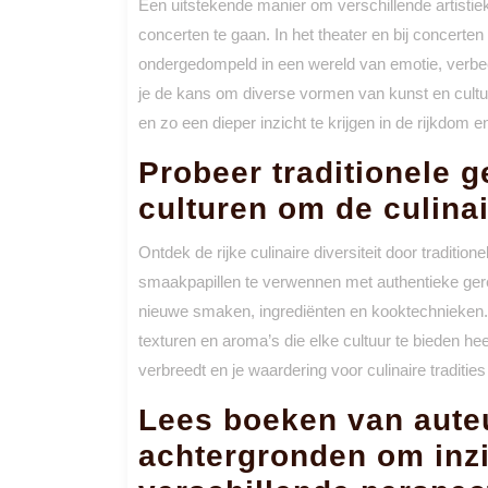
Een uitstekende manier om verschillende artistieke
concerten te gaan. In het theater en bij concerte
ondergedompeld in een wereld van emotie, verbeeldi
je de kans om diverse vormen van kunst en cultuu
en zo een dieper inzicht te krijgen in de rijkdom en
Probeer traditionele g
culturen om de culinai
Ontdek de rijke culinaire diversiteit door tradition
smaakpapillen te verwennen met authentieke gere
nieuwe smaken, ingrediënten en kooktechnieken. 
texturen en aroma’s die elke cultuur te bieden hee
verbreedt en je waardering voor culinaire tradities
Lees boeken van auteu
achtergronden om inzic