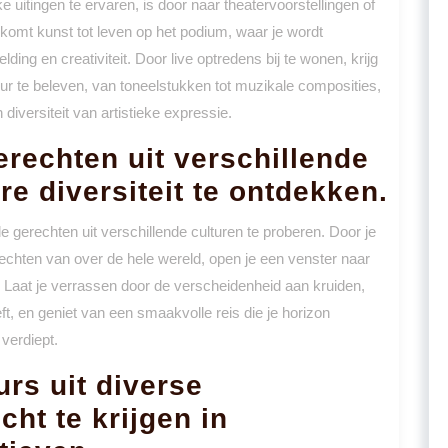
 uitingen te ervaren, is door naar theatervoorstellingen of
n komt kunst tot leven op het podium, waar je wordt
ng en creativiteit. Door live optredens bij te wonen, krijg
r te beleven, van toneelstukken tot muzikale composities,
 diversiteit van artistieke expressie.
erechten uit verschillende
re diversiteit te ontdekken.
ele gerechten uit verschillende culturen te proberen. Door je
chten van over de hele wereld, open je een venster naar
Laat je verrassen door de verscheidenheid aan kruiden,
ft, en geniet van een smaakvolle reis die je horizon
 verdiept.
rs uit diverse
ht te krijgen in