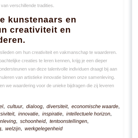
n verschillende tradities.
le kunstenaars en
 creativiteit en
deren.
lieden om hun creativiteit en vakmanschap te waarderen.
htelijke creaties te leren kennen, krijg je een dieper
ondersteunen van deze talentvolle individuen draagt bij aan
muleren van artistieke innovatie binnen onze samenleving.
n we waardering voor de unieke bijdragen die zij leveren
el
,
cultuur
,
dialoog
,
diversiteit
,
economische waarde
,
siviteit
,
innovatie
,
inspiratie
,
intellectuele horizon
,
nleving
,
schoonheid
,
tentoonstellingen
,
g
,
welzijn
,
werkgelegenheid