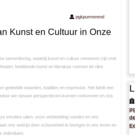
pgkpurmerend
an Kunst en Cultuur in Onze
onze samenleving, waarbij kunst en cultuur verweven zijn met
theater, beeldende kunst en literatuur vormen de rijke
L
 gedeelde waarden, tradities en expressie. Het biedt een
, waardoor we nieuwe perspectieven kunnen verkennen en ons
p
ze emoties uiten, onze verbeelding voeden en ons
de
ij aan ons welzijn door schoonheid te brengen in ons leven en
Ee
s individuen.