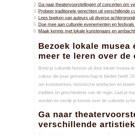
Ga naar theatervoorstellingen of concerten om vers
Probeer traditionele gerechten uit verschillende cu
Lees boeken van auteurs uit diverse achtergronden
Doe mee aan culturele evenementen en festivals o
Maak kennis met lokale kunstenaars en ambachts
Bezoek lokale musea 
meer te leren over de 
Breid je culturele horizon uit door lokale musea 
cultuur die jouw gemeenschap te bieden heeft. Doo
om kunstwerken, historische artefacten en boeien
tradities en geschiedenis van de regio. Laat je insp
worden en verrijk je kennis over de culturele sc
Ga naar theatervoorst
verschillende artistie