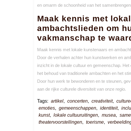
en omarm de schoonheid van het samenbrengen va
Maak kennis met loka
ambachtslieden om hun
vakmanschap te waar
Maak kennis met lokale kunstenaars en ambachts
Door de verhalen achter hun kunstwerken en ambac
inzicht in de lokale cultuur en gemeenschap. Het 
het behoud van traditionele ambachten en het sti
Door hun werk te bewonderen en te steunen, geve
aan de rijke culturele diversiteit van onze regio.
Tags:
artikel
,
concerten
,
creativiteit
,
culture
emoties
,
gemeenschappen
,
identiteit
,
inclu
kunst
,
lokale cultuuruitingen
,
musea
,
same
theatervoorstellingen
,
toerisme
,
verbeeldin