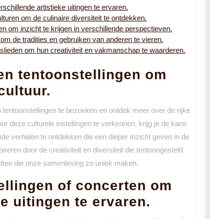
chillende artistieke uitingen te ervaren.
lturen om de culinaire diversiteit te ontdekken.
 om inzicht te krijgen in verschillende perspectieven.
m de tradities en gebruiken van anderen te vieren.
lieden om hun creativiteit en vakmanschap te waarderen.
en tentoonstellingen om
cultuur.
en tentoonstellingen te bezoeken en ontdek meer over de rijke
r deze culturele instellingen te verkennen, krijg je de kans
de verhalen te ontdekken die een dieper inzicht geven in de
ireren door de creativiteit en diversiteit die tentoongesteld
hatten die onze samenleving zo uniek maken.
ellingen of concerten om
ke uitingen te ervaren.