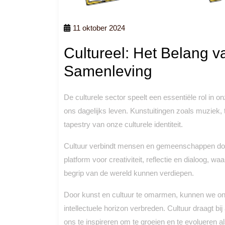
11 oktober 2024
Cultureel: Het Belang v
Samenleving
De culturele sector speelt een essentiële rol in 
ons dagelijks leven. Kunstuitingen zoals muziek, 
tapestry van onze culturele identiteit.
Cultuur verbindt mensen en gemeenschappen door
platform voor creativiteit, reflectie en dialoog
begrip van de wereld kunnen verdiepen.
Door kunst en cultuur te omarmen, kunnen we on
intellectuele horizon verbreden. Cultuur draagt b
ons te inspireren om te groeien en te evolueren al