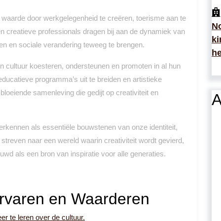
 waarde door werkgelegenheid te creëren, toerisme aan te
No
en creatieve professionals dragen bij aan de dynamiek van
ki
n en sociale verandering teweeg te brengen.
he
n cultuur koesteren, ondersteunen en promoten in al hun
, educatieve programma’s uit te breiden en artistieke
loeiende samenleving die gedijt op creativiteit en
A
rkennen als essentiële bouwstenen van onze identiteit,
reven naar een wereld waarin creativiteit wordt gevierd,
wd als een bron van inspiratie voor alle generaties.
Ervaren en Waarderen
 te leren over de cultuur.