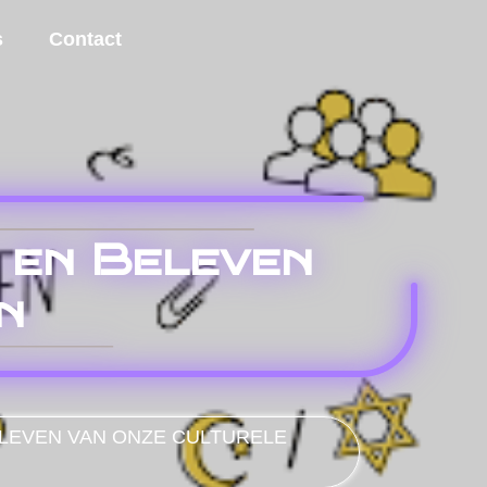
s
Contact
 en Beleven
n
LEVEN VAN ONZE CULTURELE