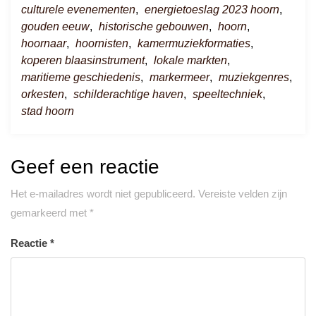
culturele evenementen
,
energietoeslag 2023 hoorn
,
gouden eeuw
,
historische gebouwen
,
hoorn
,
hoornaar
,
hoornisten
,
kamermuziekformaties
,
koperen blaasinstrument
,
lokale markten
,
maritieme geschiedenis
,
markermeer
,
muziekgenres
,
orkesten
,
schilderachtige haven
,
speeltechniek
,
stad hoorn
Geef een reactie
Het e-mailadres wordt niet gepubliceerd.
Vereiste velden zijn
gemarkeerd met
*
Reactie
*