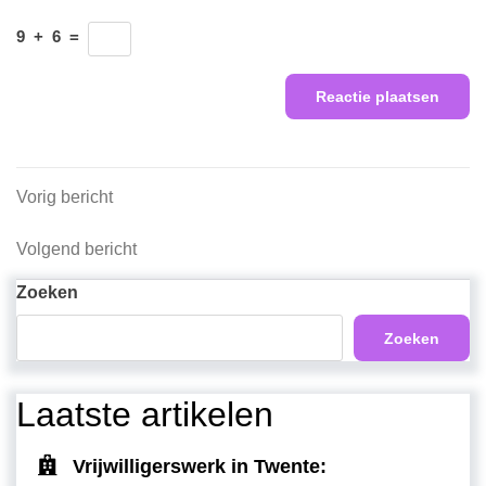
9
+
6
=
Berichtnavigatie
Vorig
Vorig bericht
bericht
Volgend
Volgend bericht
bericht
Zoeken
Zoeken
Laatste artikelen
Vrijwilligerswerk in Twente: