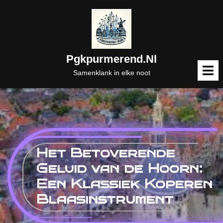
Naar
de
inhoud
gaan
Pgkpurmerend.nl
M
o
Samenklank in elke noot
Het Betoverende
Geluid van de Hoorn:
Een Klassiek Koperen
Blaasinstrument