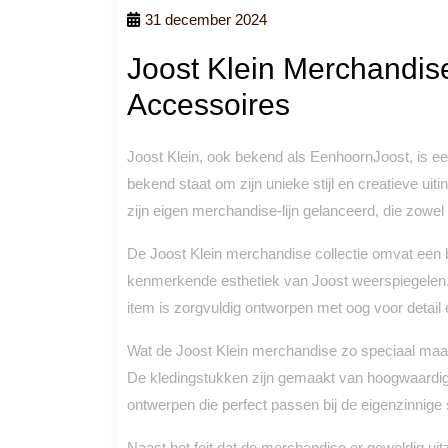
31 december 2024
Joost Klein Merchandise:
Accessoires
Joost Klein, ook bekend als EenhoornJoost, is ee
bekend staat om zijn unieke stijl en creatieve uit
zijn eigen merchandise-lijn gelanceerd, die zowel
De Joost Klein merchandise collectie omvat een 
kenmerkende esthetiek van Joost weerspiegelen. V
item is zorgvuldig ontworpen met oog voor detail e
Wat de Joost Klein merchandise zo speciaal maakt, 
De kledingstukken zijn gemaakt van hoogwaardige
ontwerpen die perfect passen bij de eigenzinnige s
Naast het feit dat de merchandise er geweldig uit