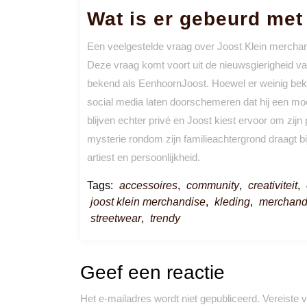
Wat is er gebeurd met
Een veelgestelde vraag over Joost Klein merchan
Deze vraag komt voort uit de nieuwsgierigheid va
bekend als EenhoornJoost. Hoewel er weinig beken
social media laten doorschemeren dat hij een moei
blijven echter privé en Joost kiest ervoor om zijn
mysterie rondom zijn familieachtergrond draagt bi
artiest en persoonlijkheid.
Tags:
accessoires
,
community
,
creativiteit
,
joost klein merchandise
,
kleding
,
merchand
streetwear
,
trendy
Geef een reactie
Het e-mailadres wordt niet gepubliceerd.
Vereiste 