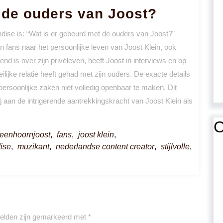
 de ouders van Joost?
dise is: “Wat is er gebeurd met de ouders van Joost?”
n fans naar het persoonlijke leven van Joost Klein, ook
d is over zijn privéleven, heeft Joost in interviews en op
lijke relatie heeft gehad met zijn ouders. De exacte details
 persoonlijke zaken niet volledig openbaar te maken. Dit
j aan de intrigerende aantrekkingskracht van Joost Klein als
C
eenhoornjoost
,
fans
,
joost klein
,
ise
,
muzikant
,
nederlandse content creator
,
stijlvolle
,
velden zijn gemarkeerd met
*