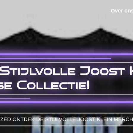
Over on
Stijlvolle Joost 
e Collectie!
IZED
ONTDEK DE STIJLVOLLE JOOST KLEIN MERCH