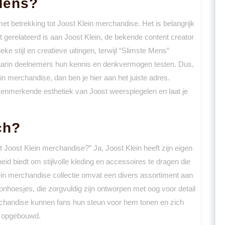
Mens?
et betrekking tot Joost Klein merchandise. Het is belangrijk
t gerelateerd is aan Joost Klein, de bekende content creator
ke stijl en creatieve uitingen, terwijl “Slimste Mens”
waarin deelnemers hun kennis en denkvermogen testen. Dus,
in merchandise, dan ben je hier aan het juiste adres.
kenmerkende esthetiek van Joost weerspiegelen en laat je
ch?
t Joost Klein merchandise?” Ja, Joost Klein heeft zijn eigen
eid biedt om stijlvolle kleding en accessoires te dragen die
ein merchandise collectie omvat een divers assortiment aan
oonhoesjes, die zorgvuldig zijn ontworpen met oog voor detail
erchandise kunnen fans hun steun voor hem tonen en zich
t opgebouwd.