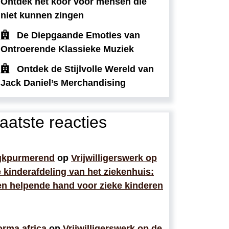
Ontdek het koor voor mensen die
niet kunnen zingen
De Diepgaande Emoties van
Ontroerende Klassieke Muziek
Ontdek de Stijlvolle Wereld van
Jack Daniel’s Merchandising
aatste reacties
gkpurmerend
op
Vrijwilligerswerk op
 kinderafdeling van het ziekenhuis:
n helpende hand voor zieke kinderen
rma africa
op
Vrijwilligerswerk op de