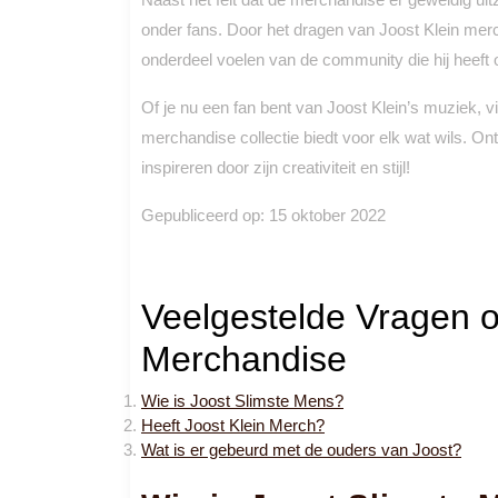
onder fans. Door het dragen van Joost Klein mer
onderdeel voelen van de community die hij heeft
Of je nu een fan bent van Joost Klein’s muziek, v
merchandise collectie biedt voor elk wat wils. O
inspireren door zijn creativiteit en stijl!
Gepubliceerd op:
15 oktober 2022
Veelgestelde Vragen ov
Merchandise
Wie is Joost Slimste Mens?
Heeft Joost Klein Merch?
Wat is er gebeurd met de ouders van Joost?