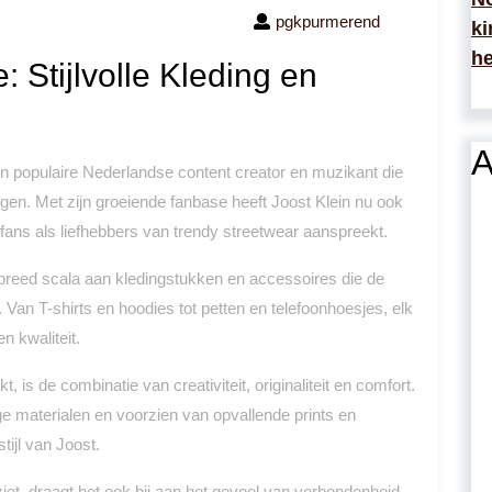
pgkpurmerend
ki
he
 Stijlvolle Kleding en
A
n populaire Nederlandse content creator en muzikant die
ingen. Met zijn groeiende fanbase heeft Joost Klein nu ook
 fans als liefhebbers van trendy streetwear aanspreekt.
breed scala aan kledingstukken en accessoires die de
an T-shirts en hoodies tot petten en telefoonhoesjes, elk
n kwaliteit.
is de combinatie van creativiteit, originaliteit en comfort.
 materialen en voorzien van opvallende prints en
tijl van Joost.
ziet, draagt het ook bij aan het gevoel van verbondenheid