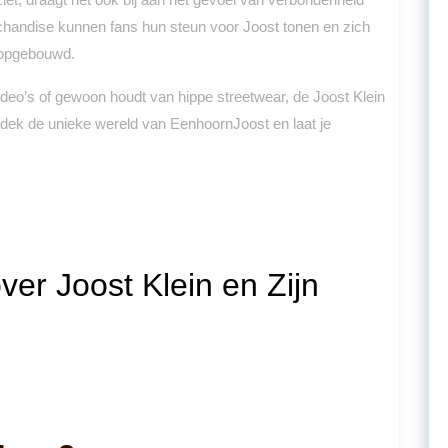
chandise kunnen fans hun steun voor Joost tonen en zich
 opgebouwd.
ideo’s of gewoon houdt van hippe streetwear, de Joost Klein
ntdek de unieke wereld van EenhoornJoost en laat je
er Joost Klein en Zijn