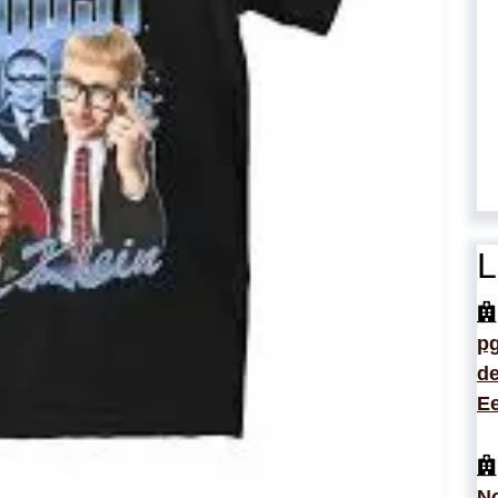
L
p
de
Ee
No