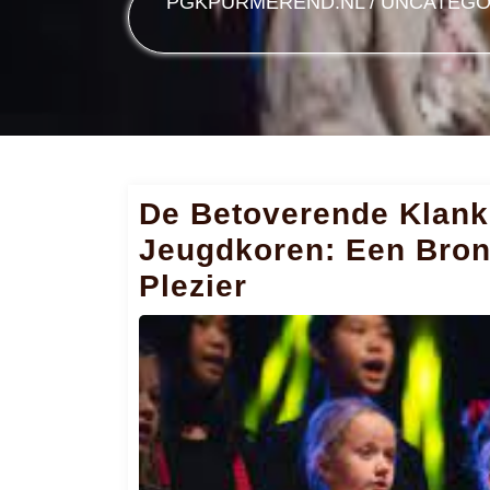
PGKPURMEREND.NL
/
UNCATEGO
De Betoverende Klank
Jeugdkoren: Een Bron
Plezier