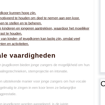
dkoor kunnen hoog zijn.
emotiveerd te houden om deel te nemen aan een koor.
men te stellen en te beheren.
die kinderen en jongeren aantrekken, waardoor het moeilijker
vast te houden.
van kinder- of jeugdkoren kan lastig zijn, omdat veel
en en activiteiten.
ale vaardigheden
n jeugdkoren bieden jonge zangers de mogelijkheid om hun
lingstechnieken, stemprojectie en intonatie.
en uitstekende manier voor jonge zangers om hun vocale
C
gelmatig te zingen in een koor leren ze belangrijke
gprestatie.
en jeugdkoren worden aangeleerd, is de juiste