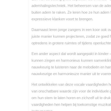
ademhalingstechniek. Het beheersen van de adem
buiten adem te raken. Ze leren hoe ze hun adem 
expressieve klanken voort te brengen.
Daarnaast leren jonge zangers in een koor ook o
juiste manier kunnen projecteren, zodat ze goed hoo
optredens in grotere ruimtes of tijdens openluch
Een ander aspect dat wordt aangepakt in kinder- e
kunnen zingen en harmonieus kunnen samenklink
nauwkeurig te luisteren naar de melodieën en ha
nauwkeurige en harmonieuze manier uit te voere
Het ontwikkelen van deze vocale vaardigheden hee
van onschatbare waarde zijn voor de individuele 
om hun stem te laten horen en zichzelf uit te d
vaardigheden hen helpen bij toekomstige muzikal