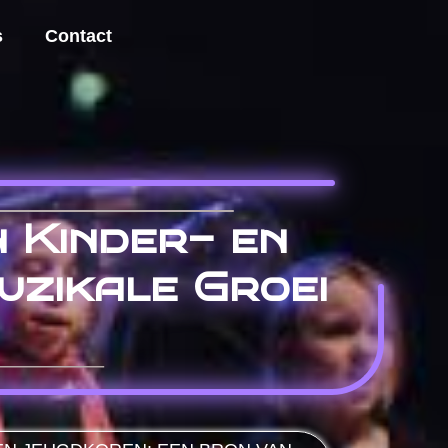
s
Contact
 Kinder- en
uzikale Groei