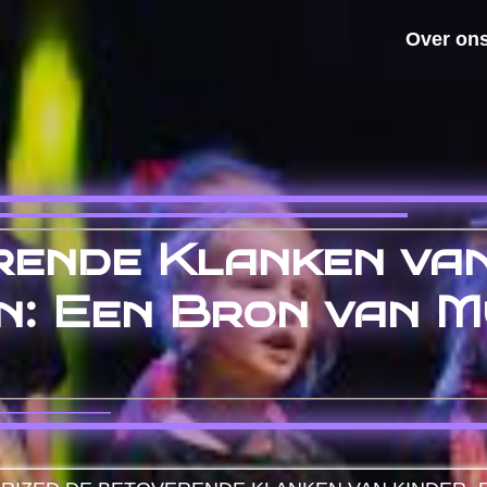
Over on
ende Klanken van
: Een Bron van M