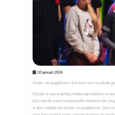
10 januari 2024
Kinder- en jeugdkoren: Een bron van muzikale gro
Muziek is een krachtig middel dat kinderen en jo
Een van de meest waardevolle manieren om jon
is door middel van kinder- en jeugdkoren. Deze k
voor persoonlijke groei, vriendschappen en onverg