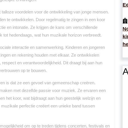
Ee
 talloze voordelen voor de ontwikkeling van jonge mensen.
den te ontwikkelen. Door regelmatig te zingen in een koor
tie en intonatie. Ze krijgen de kans om verschillende
No
ek tot hedendaags, wat hun muzikale horizon verbreedt.
ki
he
ociale interactie en samenwerking. Kinderen en jongeren
ingen en rekening houden met elkaar. Ze ontwikkelen
respect en verantwoordelijkheid. Dit draagt bij aan hun
A
fvertrouwen op te bouwen.
oren is dat ze een gevoel van gemeenschap creëren.
 maken met dezelfde passie voor muziek. Ze ervaren een
 het koor, wat bijdraagt aan hun geestelijk welzijn en
 muzikale perfectie creëert een unieke band tussen
ogelijkheid om op te treden tijdens concerten, festivals en