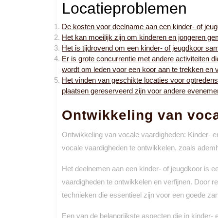
Locatieproblemen
De kosten voor deelname aan een kinder- of jeug
Het kan moeilijk zijn om kinderen en jongeren g
Het is tijdrovend om een ​​kinder- of jeugdkoor sa
Er is grote concurrentie met andere activiteiten 
wordt om leden voor een koor aan te trekken en 
Het vinden van geschikte locaties voor optredens 
plaatsen gereserveerd zijn voor andere evenement
Ontwikkeling van voc
Ontwikkeling van vocale vaardigheden: Kinder- e
vocale vaardigheden te ontwikkelen, zoals ademha
Het deelnemen aan een kinder- of jeugdkoor is e
vaardigheden te ontwikkelen en verfijnen. Door re
technieken die essentieel zijn voor een goede zan
Een van de belangrijkste aspecten die in kinder- 