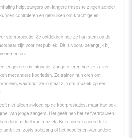
haling helpt zangers om langere frases te zingen zonder
kunnen controleren en gebruiken om krachtige en
ver stemprojectie. Ze ontdekken hoe ze hun stem op de
rbaar zijn voor het publiek. Dit is vooral belangrijk bij
tevenementen.
n jeugdkoren is intonatie. Zangers leren hoe ze zuiver
en met andere koorleden. Ze trainen hun oren om
rmonieën, waardoor ze in staat zijn om muziek op een
n.
ft niet alleen invloed op de koorprestaties, maar kan ook
groei van jonge zangers. Het geeft hen het zelfvertrouwen
rukken door middel van muziek. Bovendien kunnen deze
e ambities, zoals solozang of het beoefenen van andere