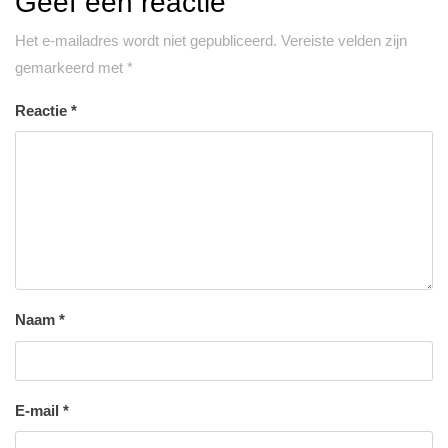
Geef een reactie
Het e-mailadres wordt niet gepubliceerd.
Vereiste velden zijn
gemarkeerd met
*
Reactie
*
Naam
*
E-mail
*