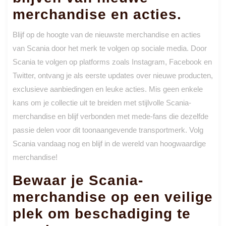
merchandise en acties.
Blijf op de hoogte van de nieuwste merchandise en acties
van Scania door het merk te volgen op sociale media. Door
Scania te volgen op platforms zoals Instagram, Facebook en
Twitter, ontvang je als eerste updates over nieuwe producten,
exclusieve aanbiedingen en leuke acties. Mis geen enkele
kans om je collectie uit te breiden met stijlvolle Scania-
merchandise en blijf verbonden met mede-fans die dezelfde
passie delen voor dit toonaangevende transportmerk. Volg
Scania vandaag nog en blijf in de wereld van hoogwaardige
merchandise!
Bewaar je Scania-
merchandise op een veilige
plek om beschadiging te