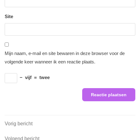
Site
Mijn naam, e-mail en site bewaren in deze browser voor de
volgende keer wanneer ik een reactie plaats.
−
vijf
=
twee
Berichtnavigatie
Vorig
Vorig bericht
bericht
Volgend
Volgend bericht