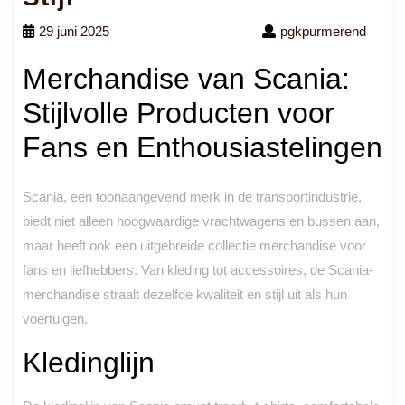
29 juni 2025
pgkpurmerend
Merchandise van Scania:
Stijlvolle Producten voor
Fans en Enthousiastelingen
Scania, een toonaangevend merk in de transportindustrie,
biedt niet alleen hoogwaardige vrachtwagens en bussen aan,
maar heeft ook een uitgebreide collectie merchandise voor
fans en liefhebbers. Van kleding tot accessoires, de Scania-
merchandise straalt dezelfde kwaliteit en stijl uit als hun
voertuigen.
Kledinglijn