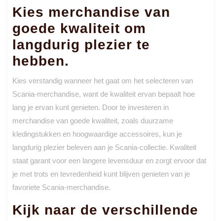
Kies merchandise van
goede kwaliteit om
langdurig plezier te
hebben.
Kies verstandig wanneer het gaat om het selecteren van
Scania-merchandise, want de kwaliteit ervan bepaalt hoe
lang je ervan kunt genieten. Door te investeren in
merchandise van goede kwaliteit, zoals duurzame
kledingstukken en hoogwaardige accessoires, kun je
langdurig plezier beleven aan je Scania-collectie. Kwaliteit
staat garant voor een langere levensduur en zorgt ervoor dat
je met trots en tevredenheid kunt blijven genieten van je
favoriete Scania-merchandise.
Kijk naar de verschillende