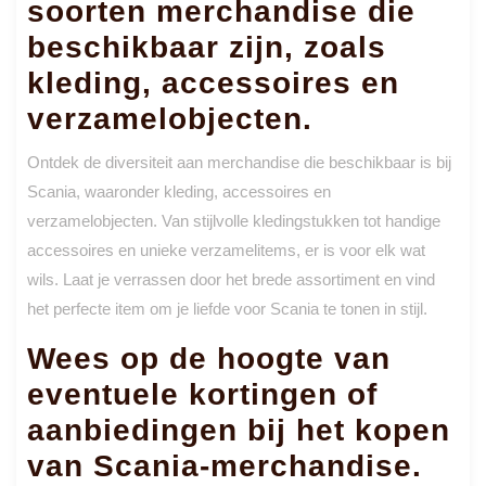
soorten merchandise die
beschikbaar zijn, zoals
kleding, accessoires en
verzamelobjecten.
Ontdek de diversiteit aan merchandise die beschikbaar is bij
Scania, waaronder kleding, accessoires en
verzamelobjecten. Van stijlvolle kledingstukken tot handige
accessoires en unieke verzamelitems, er is voor elk wat
wils. Laat je verrassen door het brede assortiment en vind
het perfecte item om je liefde voor Scania te tonen in stijl.
Wees op de hoogte van
eventuele kortingen of
aanbiedingen bij het kopen
van Scania-merchandise.