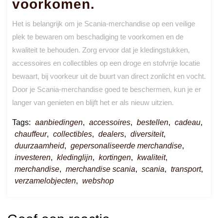
voorkomen.
Het is belangrijk om je Scania-merchandise op een veilige
plek te bewaren om beschadiging te voorkomen en de
kwaliteit te behouden. Zorg ervoor dat je kledingstukken,
accessoires en collectibles op een droge en stofvrije locatie
bewaart, bij voorkeur uit de buurt van direct zonlicht en vocht.
Door je Scania-merchandise goed te beschermen, kun je er
langer van genieten en blijft het er als nieuw uitzien.
Tags:
aanbiedingen
,
accessoires
,
bestellen
,
cadeau
,
chauffeur
,
collectibles
,
dealers
,
diversiteit
,
duurzaamheid
,
gepersonaliseerde merchandise
,
investeren
,
kledinglijn
,
kortingen
,
kwaliteit
,
merchandise
,
merchandise scania
,
scania
,
transport
,
verzamelobjecten
,
webshop