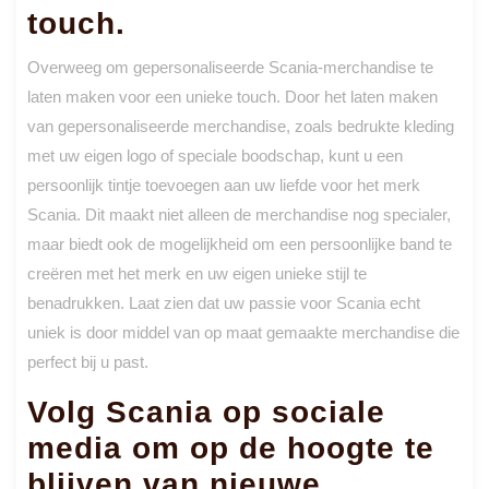
touch.
Overweeg om gepersonaliseerde Scania-merchandise te
laten maken voor een unieke touch. Door het laten maken
van gepersonaliseerde merchandise, zoals bedrukte kleding
met uw eigen logo of speciale boodschap, kunt u een
persoonlijk tintje toevoegen aan uw liefde voor het merk
Scania. Dit maakt niet alleen de merchandise nog specialer,
maar biedt ook de mogelijkheid om een ​​persoonlijke band te
creëren met het merk en uw eigen unieke stijl te
benadrukken. Laat zien dat uw passie voor Scania echt
uniek is door middel van op maat gemaakte merchandise die
perfect bij u past.
Volg Scania op sociale
media om op de hoogte te
blijven van nieuwe