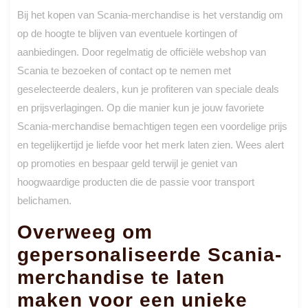
Bij het kopen van Scania-merchandise is het verstandig om
op de hoogte te blijven van eventuele kortingen of
aanbiedingen. Door regelmatig de officiële webshop van
Scania te bezoeken of contact op te nemen met
geselecteerde dealers, kun je profiteren van speciale deals
en prijsverlagingen. Op die manier kun je jouw favoriete
Scania-merchandise bemachtigen tegen een voordelige prijs
en tegelijkertijd je liefde voor het merk laten zien. Wees alert
op promoties en bespaar geld terwijl je geniet van
hoogwaardige producten die de passie voor transport
belichamen.
Overweeg om
gepersonaliseerde Scania-
merchandise te laten
maken voor een unieke