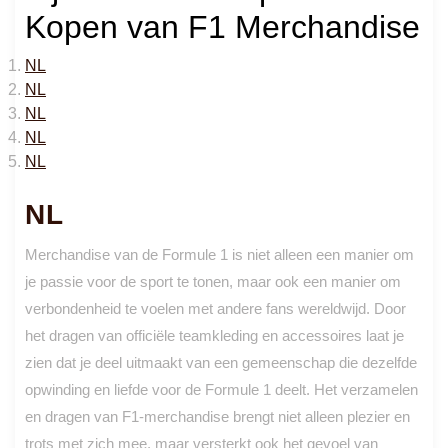
Kopen van F1 Merchandise
NL
NL
NL
NL
NL
NL
Merchandise van de Formule 1 is niet alleen een manier om
je passie voor de sport te tonen, maar ook een manier om
verbondenheid te voelen met andere fans wereldwijd. Door
het dragen van officiële teamkleding en accessoires laat je
zien dat je deel uitmaakt van een gemeenschap die dezelfde
opwinding en liefde voor de Formule 1 deelt. Het verzamelen
en dragen van F1-merchandise brengt niet alleen plezier en
trots met zich mee, maar versterkt ook het gevoel van