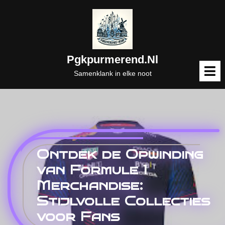
Naar
de
inhoud
gaan
Pgkpurmerend.nl
M
o
Samenklank in elke noot
Ontdek de Opwinding
van Formule 1
Merchandise:
Stijlvolle Collecties
voor Fans