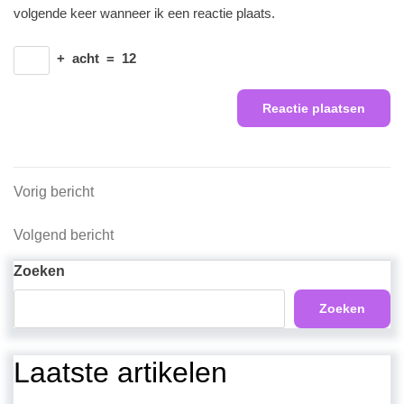
volgende keer wanneer ik een reactie plaats.
+
acht
=
12
Berichtnavigatie
Vorig
Vorig bericht
bericht
Volgend
Volgend bericht
bericht
Zoeken
Zoeken
Laatste artikelen