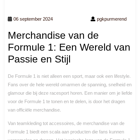
06 september 2024
pgkpurmerend
Merchandise van de
Formule 1: Een Wereld van
Passie en Stijl
De Formule 1 is niet alleen een sport, maar ook een lifestyle.
Fans over de hele wereld omarmen de spanning, snelheid en
glamour die bij deze racesport horen. Een manier om je liefde
voor de Formule 1 te tonen en te delen, is door het dragen
van officiële merchandise.
Van teamkleding tot accessoires, de merchandise van de
Formule 1 biedt een scala aan producten die fans kunnen