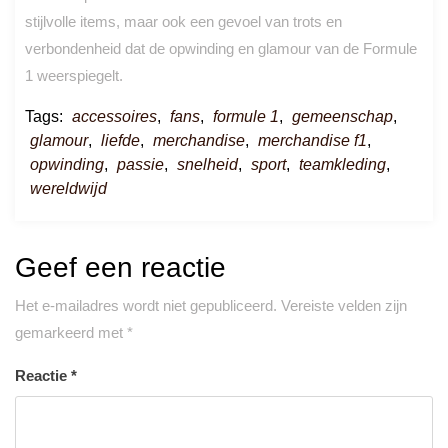
stijlvolle items, maar ook een gevoel van trots en
verbondenheid dat de opwinding en glamour van de Formule
1 weerspiegelt.
Tags:
accessoires
,
fans
,
formule 1
,
gemeenschap
,
glamour
,
liefde
,
merchandise
,
merchandise f1
,
opwinding
,
passie
,
snelheid
,
sport
,
teamkleding
,
wereldwijd
Geef een reactie
Het e-mailadres wordt niet gepubliceerd.
Vereiste velden zijn
gemarkeerd met
*
Reactie
*