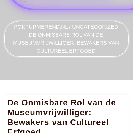
PGKPURMEREND.NL
/
UNCATEGORIZED
DE ONMISBARE ROL VAN DE
MUSEUMVRIJWILLIGER: BEWAKERS VAN
CULTUREEL ERFGOED
De Onmisbare Rol van de
Museumvrijwilliger:
Bewakers van Cultureel
Erfgoed