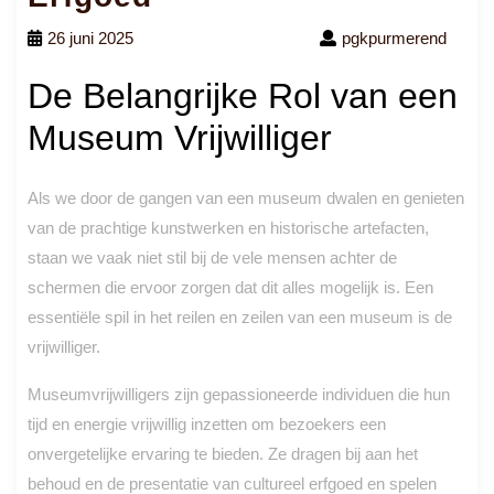
26 juni 2025
pgkpurmerend
De Belangrijke Rol van een
Museum Vrijwilliger
Als we door de gangen van een museum dwalen en genieten
van de prachtige kunstwerken en historische artefacten,
staan we vaak niet stil bij de vele mensen achter de
schermen die ervoor zorgen dat dit alles mogelijk is. Een
essentiële spil in het reilen en zeilen van een museum is de
vrijwilliger.
Museumvrijwilligers zijn gepassioneerde individuen die hun
tijd en energie vrijwillig inzetten om bezoekers een
onvergetelijke ervaring te bieden. Ze dragen bij aan het
behoud en de presentatie van cultureel erfgoed en spelen