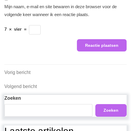
Mijn naam, e-mail en site bewaren in deze browser voor de
volgende keer wanneer ik een reactie plaats.
7
×
vier
=
Berichtnavigatie
Vorig
Vorig bericht
bericht
Volgend
Volgend bericht
bericht
Zoeken
Zoeken
Laatste artikelen