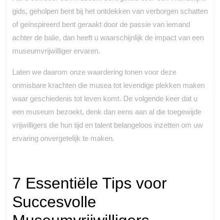
gids, geholpen bent bij het ontdekken van verborgen schatten
of geïnspireerd bent geraakt door de passie van iemand
achter de balie, dan heeft u waarschijnlijk de impact van een
museumvrijwilliger ervaren.
Laten we daarom onze waardering tonen voor deze
onmisbare krachten die musea tot levendige plekken maken
waar geschiedenis tot leven komt. De volgende keer dat u
een museum bezoekt, denk dan eens aan al die toegewijde
vrijwilligers die hun tijd en talent belangeloos inzetten om uw
ervaring onvergetelijk te maken.
7 Essentiële Tips voor
Succesvolle