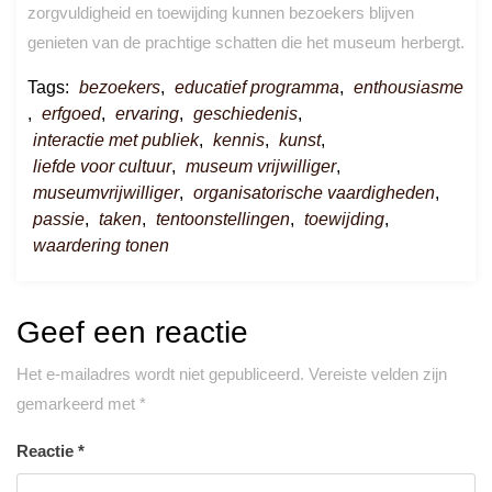
zorgvuldigheid en toewijding kunnen bezoekers blijven
genieten van de prachtige schatten die het museum herbergt.
Tags:
bezoekers
,
educatief programma
,
enthousiasme
,
erfgoed
,
ervaring
,
geschiedenis
,
interactie met publiek
,
kennis
,
kunst
,
liefde voor cultuur
,
museum vrijwilliger
,
museumvrijwilliger
,
organisatorische vaardigheden
,
passie
,
taken
,
tentoonstellingen
,
toewijding
,
waardering tonen
Geef een reactie
Het e-mailadres wordt niet gepubliceerd.
Vereiste velden zijn
gemarkeerd met
*
Reactie
*