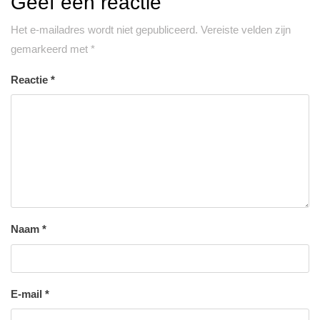
Geef een reactie
Het e-mailadres wordt niet gepubliceerd.
Vereiste velden zijn
gemarkeerd met
*
Reactie
*
Naam
*
E-mail
*