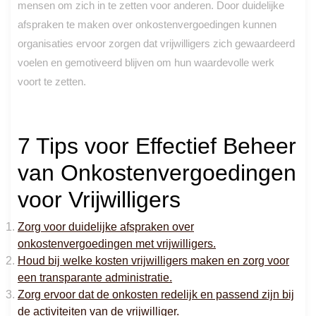
mensen om zich in te zetten voor anderen. Door duidelijke
afspraken te maken over onkostenvergoedingen kunnen
organisaties ervoor zorgen dat vrijwilligers zich gewaardeerd
voelen en gemotiveerd blijven om hun waardevolle werk
voort te zetten.
7 Tips voor Effectief Beheer
van Onkostenvergoedingen
voor Vrijwilligers
Zorg voor duidelijke afspraken over
onkostenvergoedingen met vrijwilligers.
Houd bij welke kosten vrijwilligers maken en zorg voor
een transparante administratie.
Zorg ervoor dat de onkosten redelijk en passend zijn bij
de activiteiten van de vrijwilliger.