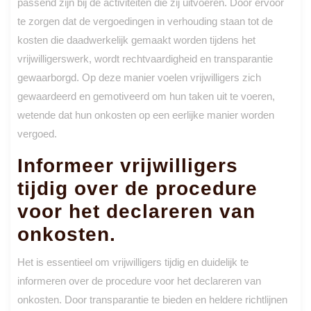
passend zijn bij de activiteiten die zij uitvoeren. Door ervoor
te zorgen dat de vergoedingen in verhouding staan tot de
kosten die daadwerkelijk gemaakt worden tijdens het
vrijwilligerswerk, wordt rechtvaardigheid en transparantie
gewaarborgd. Op deze manier voelen vrijwilligers zich
gewaardeerd en gemotiveerd om hun taken uit te voeren,
wetende dat hun onkosten op een eerlijke manier worden
vergoed.
Informeer vrijwilligers
tijdig over de procedure
voor het declareren van
onkosten.
Het is essentieel om vrijwilligers tijdig en duidelijk te
informeren over de procedure voor het declareren van
onkosten. Door transparantie te bieden en heldere richtlijnen