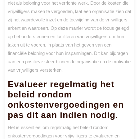
niet als beloning voor het verrichte werk. Door de kosten die
vrijwilligers maken te vergoeden, laat een organisatie zien dat
zij het waardevolle inzet en de toewijding van de vrijwilligers
erkent en waardeert. Op deze manier wordt de focus gelegd
op het ondersteunen en faciliteren van vrijwilligers om hun
taken uit te voeren, in plaats van het geven van een
financiële beloning voor hun inspanningen. Dit kan bijdragen
aan een positieve sfeer binnen de organisatie en de motivatie
van vrijwilligers versterken.
Evalueer regelmatig het
beleid rondom
onkostenvergoedingen en
pas dit aan indien nodig.
Het is essentieel om regelmatig het beleid rondom
onkostenvergoedingen voor vrijwilligers te evalueren en