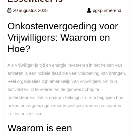
20 augustus 2025
pgkpurmerend
Onkostenvergoeding voor
Vrijwilligers: Waarom en
Hoe?
Als vrijwilliger je tijd en energie investeren in het helpen van
anderen is een nobele daad die veel voldoening kan brengen.
Veel organisaties zijn afhankelijk van vrijwilligers om hun
activiteiten uit te voeren en de gemeenschap te
ondersteunen. Het is daarom belangrijk om te begrijpen hoe
onkostenvergoedingen voor vrijwilligers werken en waarom
ze essentieel zijn.
Waarom is een