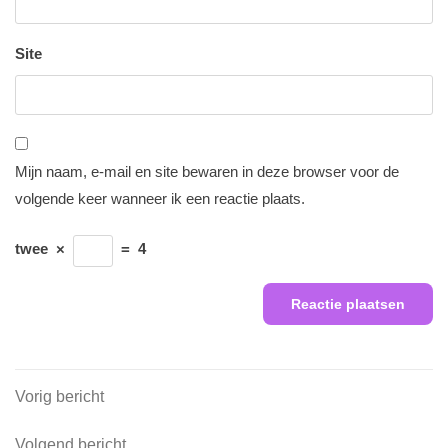
Site
Mijn naam, e-mail en site bewaren in deze browser voor de
volgende keer wanneer ik een reactie plaats.
twee
×
=
4
Berichtnavigatie
Vorig
Vorig bericht
bericht
Volgend
Volgend bericht