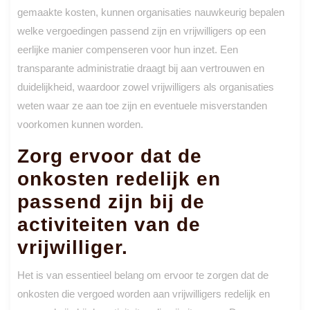
gemaakte kosten, kunnen organisaties nauwkeurig bepalen
welke vergoedingen passend zijn en vrijwilligers op een
eerlijke manier compenseren voor hun inzet. Een
transparante administratie draagt bij aan vertrouwen en
duidelijkheid, waardoor zowel vrijwilligers als organisaties
weten waar ze aan toe zijn en eventuele misverstanden
voorkomen kunnen worden.
Zorg ervoor dat de
onkosten redelijk en
passend zijn bij de
activiteiten van de
vrijwilliger.
Het is van essentieel belang om ervoor te zorgen dat de
onkosten die vergoed worden aan vrijwilligers redelijk en