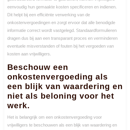
eenvoudig hun gemaakte kosten specificeren en indienen.
Dit helpt bij een efficiënte verwerking van de
onkostenvergoedingen en zorgt ervoor dat alle benodigde
informatie correct wordt vastgelegd. Standaardformulieren
dragen dus bij aan een transparant proces en verminderen
eventuele misverstanden of fouten bij het vergoeden van
kosten aan vrijwilligers.
Beschouw een
onkostenvergoeding als
een blijk van waardering en
niet als beloning voor het
werk.
Het is belangrijk om een onkostenvergoeding voor
vrijwilligers te beschouwen als een blijk van waardering en