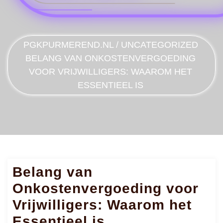
PGKPURMEREND.NL
/
UNCATEGORIZED
BELANG VAN ONKOSTENVERGOEDING
VOOR VRIJWILLIGERS: WAAROM HET
ESSENTIEEL IS
Belang van
Onkostenvergoeding voor
Vrijwilligers: Waarom het
Essentieel is