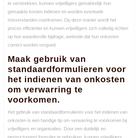
te verstrekken, kunnen vrijwilligers gemakkelijk hun
gemaakte kosten indienen en worden eventuele
misverstanden voorkomen. Op deze manier wordt het
proces efficiënter en kunnen vrijwilligers zich volledig richten
op hun waardevolle bijdrage, wetende dat hun onkosten
correct worden vergoed.
Maak gebruik van
standaardformulieren voor
het indienen van onkosten
om verwarring te
voorkomen.
Het gebruik van standaardformulieren voor het indienen van
onkosten is een handige tip om verwarring te voorkomen bij
vrijwilligers en organisaties. Door een duidelijk en
gestructureerd formulier te gebruiken, kunnen vrijwilligers