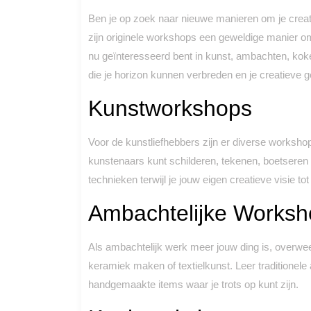
Ben je op zoek naar nieuwe manieren om je creati
zijn originele workshops een geweldige manier om 
nu geïnteresseerd bent in kunst, ambachten, koken
die je horizon kunnen verbreden en je creatieve
Kunstworkshops
Voor de kunstliefhebbers zijn er diverse worksho
kunstenaars kunt schilderen, tekenen, boetseren
technieken terwijl je jouw eigen creatieve visie tot
Ambachtelijke Worksh
Als ambachtelijk werk meer jouw ding is, overw
keramiek maken of textielkunst. Leer traditione
handgemaakte items waar je trots op kunt zijn.