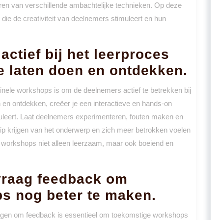
en van verschillende ambachtelijke technieken. Op deze
die de creativiteit van deelnemers stimuleert en hun
ctief bij het leerproces
te laten doen en ontdekken.
ginele workshops is om de deelnemers actief te betrekken bij
n en ontdekken, creëer je een interactieve en hands-on
imuleert. Laat deelnemers experimenteren, fouten maken en
p krijgen van het onderwerp en zich meer betrokken voelen
n workshops niet alleen leerzaam, maar ook boeiend en
 vraag feedback om
s nog beter te maken.
agen om feedback is essentieel om toekomstige workshops