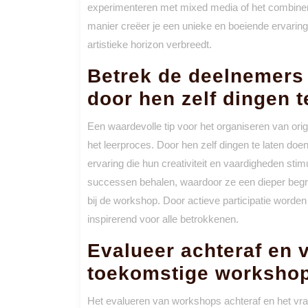
experimenteren met mixed media of het combiner
manier creëer je een unieke en boeiende ervaring 
artistieke horizon verbreedt.
Betrek de deelnemers a
door hen zelf dingen 
Een waardevolle tip voor het organiseren van ori
het leerproces. Door hen zelf dingen te laten doe
ervaring die hun creativiteit en vaardigheden st
successen behalen, waardoor ze een dieper begri
bij de workshop. Door actieve participatie worde
inspirerend voor alle betrokkenen.
Evalueer achteraf en
toekomstige workshop
Het evalueren van workshops achteraf en het vr