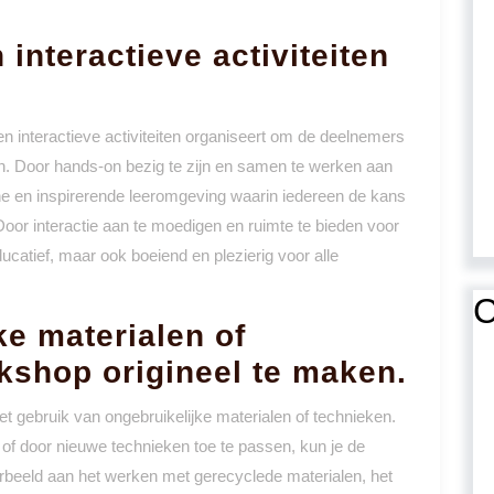
 interactieve activiteiten
en interactieve activiteiten organiseert om de deelnemers
eren. Door hands-on bezig te zijn en samen te werken aan
he en inspirerende leeromgeving waarin iedereen de kans
. Door interactie aan te moedigen en ruimte te bieden voor
catief, maar ook boeiend en plezierig voor alle
C
ke materialen of
kshop origineel te maken.
t gebruik van ongebruikelijke materialen of technieken.
 of door nieuwe technieken toe te passen, kun je de
rbeeld aan het werken met gerecyclede materialen, het