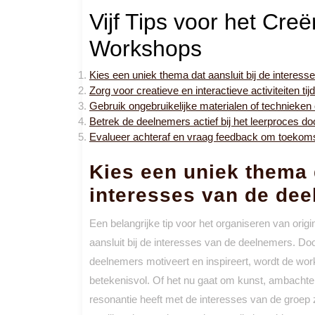
Vijf Tips voor het Cre
Workshops
Kies een uniek thema dat aansluit bij de interes
Zorg voor creatieve en interactieve activiteiten t
Gebruik ongebruikelijke materialen of technieke
Betrek de deelnemers actief bij het leerproces do
Evalueer achteraf en vraag feedback om toekom
Kies een uniek thema d
interesses van de dee
Een belangrijke tip voor het organiseren van ori
aansluit bij de interesses van de deelnemers. Doo
deelnemers motiveert en inspireert, wordt de wor
betekenisvol. Of het nu gaat om kunst, ambachte
resonantie heeft met de interesses van de groep 