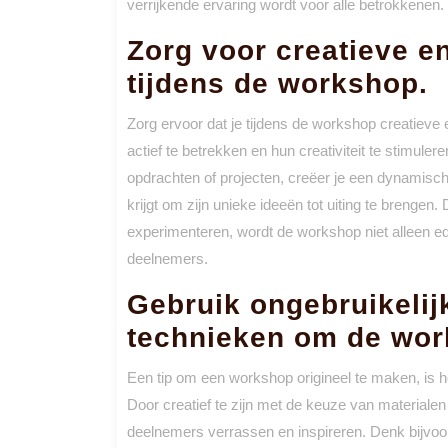
verrijkende ervaring wordt voor alle betrokkenen.
Zorg voor creatieve en
tijdens de workshop.
Zorg ervoor dat je tijdens de workshop creatieve 
actief te betrekken en hun creativiteit te stimul
opdrachten of projecten, creëer je een dynamisc
krijgt om zijn unieke ideeën tot uiting te brengen
experimenteren, wordt de workshop niet alleen edu
deelnemers.
Gebruik ongebruikelij
technieken om de wor
Een tip om een workshop origineel te maken, is he
Door creatief te zijn met de keuze van materialen
deelnemers verrassen en inspireren. Denk bijvoo