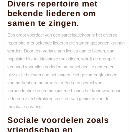
Divers repertoire met
bekende liederen om
samen te zingen.
Een groot voordeel van een participatiekoor is het diverse
repertoire met bekende liederen die samen gezongen kunnen
worden. Door een variatie aan liedjes aan te bieden, van
populaire hits tot klassieke melodieën, wordt de drempel
verlaagd voor alle koorleden om actief deel te nemen en
plezier te beleven aan het zingen. Het gezamenlijk zingen
van herkenbare nummers creëert een gevoel van
verbondenheid en enthousiasme binnen het koor, waardoor
iedereen zich betrokken voelt en kan genieten van de
muzikale ervaring.
Sociale voordelen zoals
vriendschap en