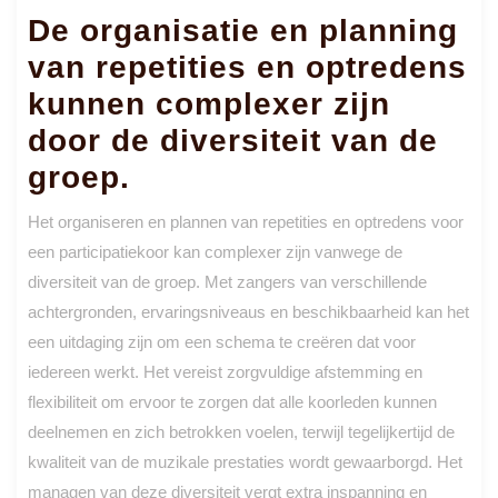
De organisatie en planning
van repetities en optredens
kunnen complexer zijn
door de diversiteit van de
groep.
Het organiseren en plannen van repetities en optredens voor
een participatiekoor kan complexer zijn vanwege de
diversiteit van de groep. Met zangers van verschillende
achtergronden, ervaringsniveaus en beschikbaarheid kan het
een uitdaging zijn om een schema te creëren dat voor
iedereen werkt. Het vereist zorgvuldige afstemming en
flexibiliteit om ervoor te zorgen dat alle koorleden kunnen
deelnemen en zich betrokken voelen, terwijl tegelijkertijd de
kwaliteit van de muzikale prestaties wordt gewaarborgd. Het
managen van deze diversiteit vergt extra inspanning en