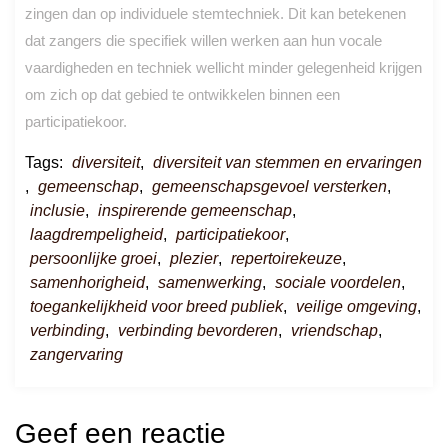
zingen dan op individuele stemtechniek. Dit kan betekenen
dat zangers die specifiek willen werken aan hun vocale
vaardigheden en techniek wellicht minder gelegenheid krijgen
om zich op dat gebied te ontwikkelen binnen een
participatiekoor.
Tags:
diversiteit
,
diversiteit van stemmen en ervaringen
,
gemeenschap
,
gemeenschapsgevoel versterken
,
inclusie
,
inspirerende gemeenschap
,
laagdrempeligheid
,
participatiekoor
,
persoonlijke groei
,
plezier
,
repertoirekeuze
,
samenhorigheid
,
samenwerking
,
sociale voordelen
,
toegankelijkheid voor breed publiek
,
veilige omgeving
,
verbinding
,
verbinding bevorderen
,
vriendschap
,
zangervaring
Geef een reactie