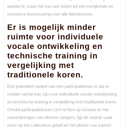
aandacht, maar het kan ook leiden tot een verrijkende en
inclusieve koorervaring voor alle betrokkenen.
Er is mogelijk minder
ruimte voor individuele
vocale ontwikkeling en
technische training in
vergelijking met
traditionele koren.
Een potentieel nadeel van een participatiekoor is dat er
minder ruimte kan zijn voor individuele vocale ontwikkeling
en technische training in vergelijking met traditionele koren.
Omdat participatiekoren zich richten op inclusie en het
samenbrengen van diverse zangers, ligt de nadruk vaak
meer op het collectieve geluid en het plezier van samen