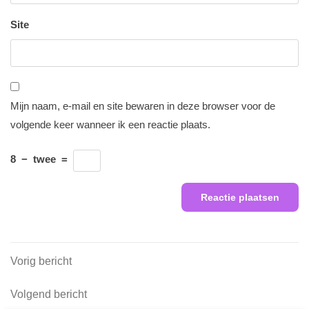
Site
Mijn naam, e-mail en site bewaren in deze browser voor de
volgende keer wanneer ik een reactie plaats.
8
−
twee
=
Berichtnavigatie
Vorig
Vorig bericht
bericht
Volgend
Volgend bericht