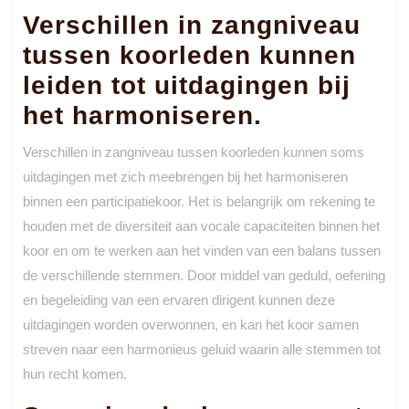
Verschillen in zangniveau
tussen koorleden kunnen
leiden tot uitdagingen bij
het harmoniseren.
Verschillen in zangniveau tussen koorleden kunnen soms
uitdagingen met zich meebrengen bij het harmoniseren
binnen een participatiekoor. Het is belangrijk om rekening te
houden met de diversiteit aan vocale capaciteiten binnen het
koor en om te werken aan het vinden van een balans tussen
de verschillende stemmen. Door middel van geduld, oefening
en begeleiding van een ervaren dirigent kunnen deze
uitdagingen worden overwonnen, en kan het koor samen
streven naar een harmonieus geluid waarin alle stemmen tot
hun recht komen.