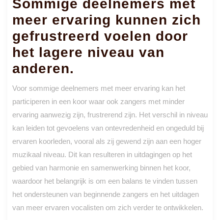
Sommige deelnemers met
meer ervaring kunnen zich
gefrustreerd voelen door
het lagere niveau van
anderen.
Voor sommige deelnemers met meer ervaring kan het
participeren in een koor waar ook zangers met minder
ervaring aanwezig zijn, frustrerend zijn. Het verschil in niveau
kan leiden tot gevoelens van ontevredenheid en ongeduld bij
ervaren koorleden, vooral als zij gewend zijn aan een hoger
muzikaal niveau. Dit kan resulteren in uitdagingen op het
gebied van harmonie en samenwerking binnen het koor,
waardoor het belangrijk is om een balans te vinden tussen
het ondersteunen van beginnende zangers en het uitdagen
van meer ervaren vocalisten om zich verder te ontwikkelen.