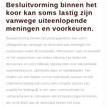
Besluitvorming binnen het
koor kan soms lastig zijn
vanwege uiteenlopende
meningen en voorkeuren.
Besluitvorming binnen het participatiekoor kan soms
uitdagend zijn vanwege de diversiteit aan meningen en
voorkeuren onder de koorleden. Het streven naar inclusiviteit
en het respecteren van ieders inbreng kan leiden tot
discussies en verschillende standpunten over bijvoorbeeld
repertoirekeuzes, optreedlocaties of repetitietijden. Het
vinden van een balans tussen individuele wensen en het
collectieve belang kan soms een complex proces zijn,
waarbij het belangrijk is om open communicatie en
compromissen te stimuleren om tot beslissingen te komen
die recht doen aan de diversiteit binnen het koor.