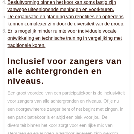
Besluitvorming binnen het koor kan soms lastig zijn
vanwege uiteenlopende meningen en voorkeuren.
De organisatie en planning van repetities en optredens
kunnen complexer zijn door de diversiteit van de groep.
Er is mogelijk minder ruimte voor individuele vocale
ontwikkeling en technische training in vergelijking met
traditionele koren.
Inclusief voor zangers van
alle achtergronden en
niveaus.
Een groot voordeel van een participatiekoor is de inclusiviteit
voor zangers van alle achtergronden en niveaus. Of je nu
een doorgewinterde zanger bent of net begint met zingen, in
een participatiekoor is er altijd een plek voor jou. De
diversiteit binnen het koor zorgt voor een rijke mix van
stemmen en ervaringen, waardoor iedereen zich welkom