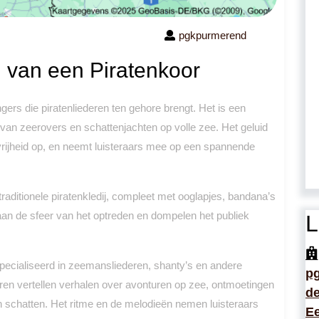
pgkpurmerend
 van een Piratenkoor
ers die piratenliederen ten gehore brengt. Het is een
n van zeerovers en schattenjachten op volle zee. Het geluid
vrijheid op, en neemt luisteraars mee op een spannende
traditionele piratenkledij, compleet met ooglapjes, bandana’s
an de sfeer van het optreden en dompelen het publiek
L
specialiseerd in zeemansliederen, shanty’s en andere
p
ren vertellen verhalen over avonturen op zee, ontmoetingen
de
schatten. Het ritme en de melodieën nemen luisteraars
Ee