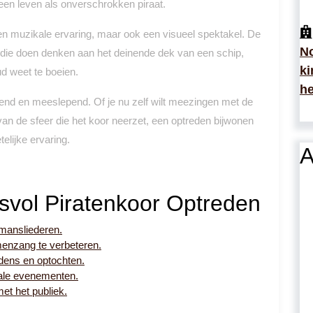
en leven als onverschrokken piraat.
een muzikale ervaring, maar ook een visueel spektakel. De
No
 die doen denken aan het deinende dek van een schip,
ki
d weet te boeien.
he
rend en meeslepend. Of je nu zelf wilt meezingen met de
an de sfeer die het koor neerzet, een optreden bijwonen
elijke ervaring.
A
svol Piratenkoor Optreden
emansliederen.
enzang te verbeteren.
dens en optochten.
kale evenementen.
met het publiek.