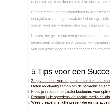
mee naar verre oorden en laten hen dromen van e
Een optreden van een piratenkoor is niet alleen 
energieke uitvoeringen, vaak met choreografieën
zorgen voor een dynamische show die jong en ou
Kortom, het geluid van een piratenkoor is betove
stoere zeemansliederen of gewoon wilt genieten v
van een piratenkoor is gegarandeerd een onverget
5 Tips voor een Succe
Zorg voor een divers repertoire met bekende ze
Oefen regelmatig samen om de harmonie en sam
Kleed je in passende piratenkostuums voor optre
Promoot jullie optredens via sociale media en lo
Wees creatief met jullie presentatie en interactie 