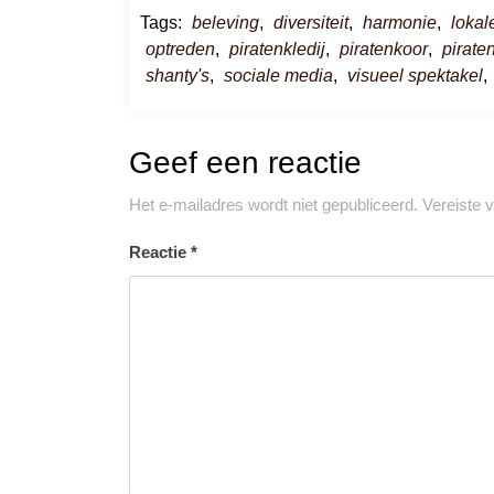
Tags:
beleving
,
diversiteit
,
harmonie
,
loka
optreden
,
piratenkledij
,
piratenkoor
,
pirate
shanty's
,
sociale media
,
visueel spektakel
,
Geef een reactie
Het e-mailadres wordt niet gepubliceerd.
Vereiste 
Reactie
*