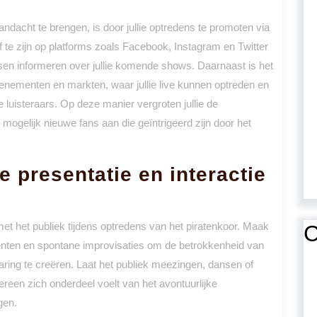
aandacht te brengen, is door jullie optredens te promoten via
 te zijn op platforms zoals Facebook, Instagram en Twitter
sen informeren over jullie komende shows. Daarnaast is het
nementen en markten, waar jullie live kunnen optreden en
 luisteraars. Op deze manier vergroten jullie de
e mogelijk nieuwe fans aan die geïntrigeerd zijn door het
e presentatie en interactie
 met het publiek tijdens optredens van het piratenkoor. Maak
C
enten en spontane improvisaties om de betrokkenheid van
varing te creëren. Laat het publiek meezingen, dansen of
ereen zich onderdeel voelt van het avontuurlijke
gen.