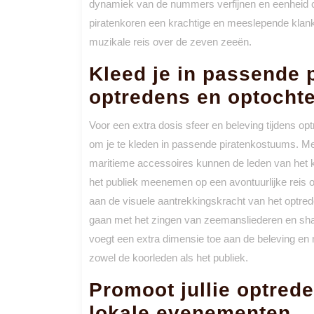
dynamiek van de nummers verfijnen en eenheid cr
piratenkoren een krachtige en meeslepende klan
muzikale reis over de zeven zeeën.
Kleed je in passende 
optredens en optochte
Voor een extra dosis sfeer en beleving tijdens op
om je te kleden in passende piratenkostuums. M
maritieme accessoires kunnen de leden van het k
het publiek meenemen op een avontuurlijke reis o
aan de visuele aantrekkingskracht van het optre
gaan met het zingen van zeemansliederen en sh
voegt een extra dimensie toe aan de beleving en m
zowel de koorleden als het publiek.
Promoot jullie optred
lokale evenementen.