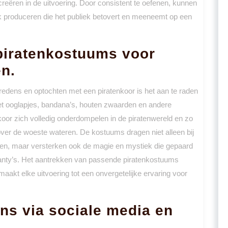
eëren in de uitvoering. Door consistent te oefenen, kunnen
k produceren die het publiek betovert en meeneemt op een
piratenkostuums voor
n.
tredens en optochten met een piratenkoor is het aan te raden
et ooglapjes, bandana’s, houten zwaarden en andere
oor zich volledig onderdompelen in de piratenwereld en zo
ver de woeste wateren. De kostuums dragen niet alleen bij
den, maar versterken ook de magie en mystiek die gepaard
anty’s. Het aantrekken van passende piratenkostuums
aakt elke uitvoering tot een onvergetelijke ervaring voor
ens via sociale media en