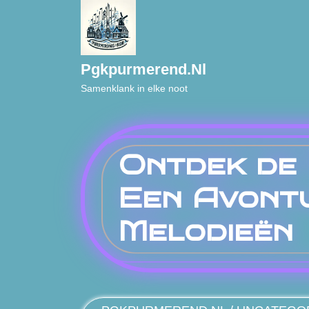
Naar
de
inhoud
gaan
Pgkpurmerend.nl
Samenklank in elke noot
Ontdek de 
Een Avontu
Melodieën