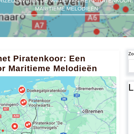
RIZED
ONTDEK DE MAGIE VAN HET PIRATENKOOR:
MARITIEME MELODIEËN
Zo
et Piratenkoor: Een
or Maritieme Melodieën
L