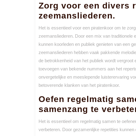
Zorg voor een divers 
zeemansliederen.
Het is essentieel voor een piratenkoor om te zor
zeemansliederen. Door een mix van traditionele e
kunnen koorleden en publiek genieten van een g
zeemansliederen hebben vaak pakkende melodieën
de betrokkenheid van het publiek wordt vergroot e
toevoegen van bekende nummers aan het repertoir
onvergetelijke en meeslepende luisterervaring vo
betoverende klanken van het piratenkoor.
Oefen regelmatig sam
samenzang te verbete
Het is essentieel om regelmatig samen te oefen
verbeteren. Door gezamenlijke repetities kunne