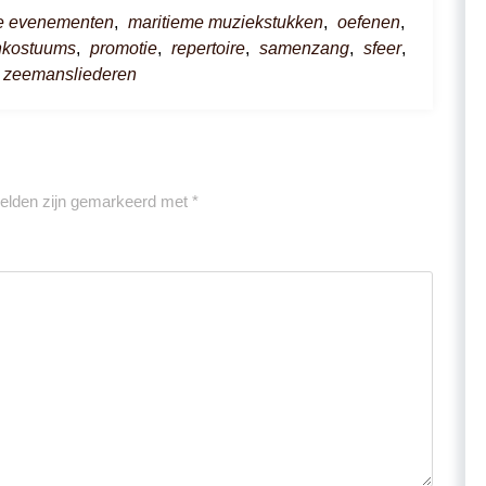
le evenementen
,
maritieme muziekstukken
,
oefenen
,
nkostuums
,
promotie
,
repertoire
,
samenzang
,
sfeer
,
zeemansliederen
velden zijn gemarkeerd met
*