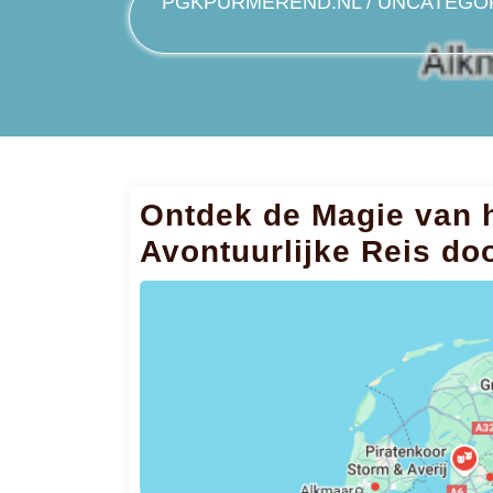
PGKPURMEREND.NL
/
UNCATEGO
Ontdek de Magie van h
Avontuurlijke Reis do