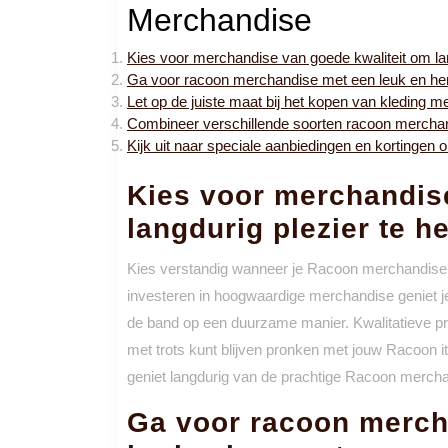
Merchandise
Kies voor merchandise van goede kwaliteit om lan
Ga voor racoon merchandise met een leuk en he
Let op de juiste maat bij het kopen van kleding m
Combineer verschillende soorten racoon merchan
Kijk uit naar speciale aanbiedingen en kortingen
Kies voor merchandis
langdurig plezier te h
Kies verstandig wanneer je Racoon merchandise a
investeren in hoogwaardige merchandise geniet je
de band op een duurzame manier. Kwalitatieve pr
met trots kunt blijven pronken met jouw Racoon 
geniet langdurig van de prachtige Racoon merchand
Ga voor racoon merch