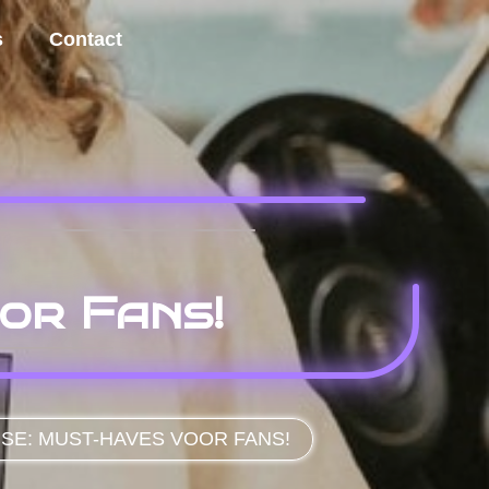
s
Contact
or Fans!
E: MUST-HAVES VOOR FANS!