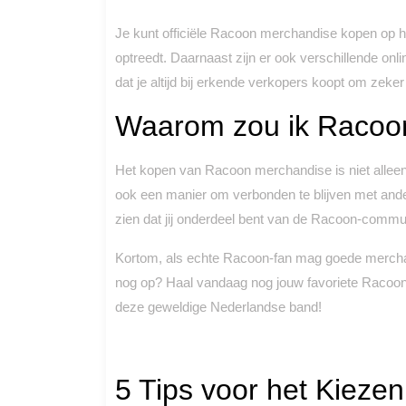
Je kunt officiële Racoon merchandise kopen op 
optreedt. Daarnaast zijn er ook verschillende on
dat je altijd bij erkende verkopers koopt om zeker 
Waarom zou ik Racoo
Het kopen van Racoon merchandise is niet alleen
ook een manier om verbonden te blijven met and
zien dat jij onderdeel bent van de Racoon-commun
Kortom, als echte Racoon-fan mag goede merchand
nog op? Haal vandaag nog jouw favoriete Racoon i
deze geweldige Nederlandse band!
5 Tips voor het Kieze