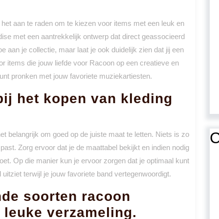
 het aan te raden om te kiezen voor items met een leuk en
se met een aantrekkelijk ontwerp dat direct geassocieerd
 aan je collectie, maar laat je ook duidelijk zien dat jij een
or items die jouw liefde voor Racoon op een creatieve en
kunt pronken met jouw favoriete muziekartiesten.
bij het kopen van kleding
C
t belangrijk om goed op de juiste maat te letten. Niets is zo
d past. Zorg ervoor dat je de maattabel bekijkt en indien nodig
oet. Op die manier kun je ervoor zorgen dat je optimaal kunt
uitziet terwijl je jouw favoriete band vertegenwoordigt.
nde soorten racoon
 leuke verzameling.