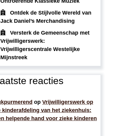
Ontroerende Klassieke Muziek
Ontdek de Stijlvolle Wereld van
Jack Daniel’s Merchandising
Versterk de Gemeenschap met
Vrijwilligerswerk:
Vrijwilligerscentrale Westelijke
Mijnstreek
aatste reacties
gkpurmerend
op
Vrijwilligerswerk op
 kinderafdeling van het ziekenhuis:
n helpende hand voor zieke kinderen