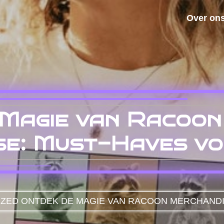
Over on
 Magie van Racoon
e: Must-Haves vo
IZED
ONTDEK DE MAGIE VAN RACOON MERCHANDIS