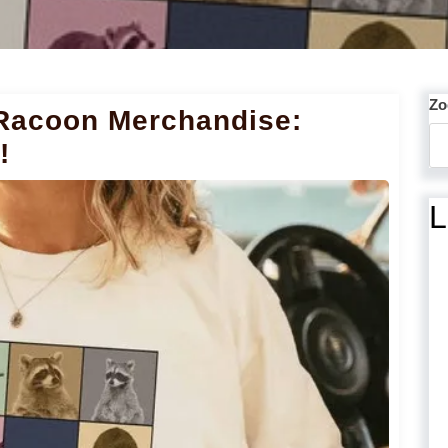
Zo
Racoon Merchandise:
!
L