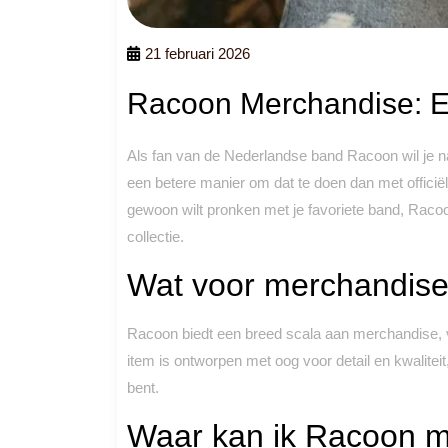
21 februari 2026
Racoon Merchandise: E
Als fan van de Nederlandse band Racoon wil je nat
een betere manier om dat te doen dan met offici
gewoon wilt pronken met je favoriete band, Raco
collectie.
Wat voor merchandise 
Racoon biedt een breed scala aan merchandise, va
item is ontworpen met oog voor detail en kwaliteit,
bent.
Waar kan ik Racoon 