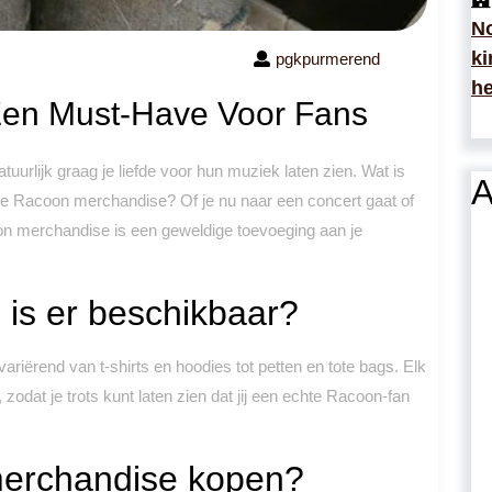
No
ki
pgkpurmerend
he
en Must-Have Voor Fans
uurlijk graag je liefde voor hun muziek laten zien. Wat is
A
ële Racoon merchandise? Of je nu naar een concert gaat of
on merchandise is een geweldige toevoeging aan je
is er beschikbaar?
riërend van t-shirts en hoodies tot petten en tote bags. Elk
 zodat je trots kunt laten zien dat jij een echte Racoon-fan
merchandise kopen?