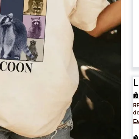
L
p
de
Ee