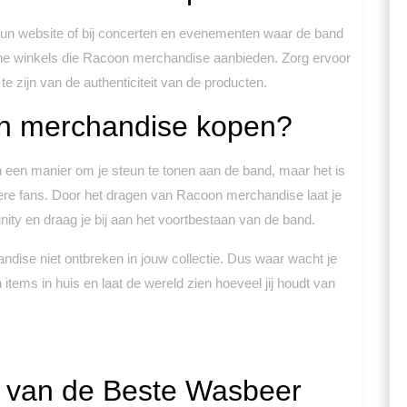
hun website of bij concerten en evenementen waar de band
line winkels die Racoon merchandise aanbieden. Zorg ervoor
te zijn van de authenticiteit van de producten.
n merchandise kopen?
 een manier om je steun te tonen aan de band, maar het is
ere fans. Door het dragen van Racoon merchandise laat je
ity en draag je bij aan het voortbestaan van de band.
ise niet ontbreken in jouw collectie. Dus waar wacht je
tems in huis en laat de wereld zien hoeveel jij houdt van
n van de Beste Wasbeer