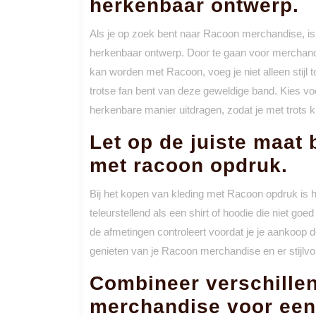
herkenbaar ontwerp.
Als je op zoek bent naar Racoon merchandise, is
herkenbaar ontwerp. Door te gaan voor merchandi
kan worden met Racoon, voeg je niet alleen stijl toe
trotse fan bent van deze geweldige band. Kies vo
herkenbare manier uitdragen, zodat je met trots 
Let op de juiste maat 
met racoon opdruk.
Bij het kopen van kleding met Racoon opdruk is he
teleurstellend als een shirt of hoodie die niet goe
de afmetingen controleert voordat je je aankoop d
genieten van je Racoon merchandise en er stijlvol 
Combineer verschille
merchandise voor een