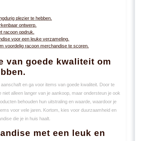
gdurig plezier te hebben.
rkenbaar ontwerp.
et racoon opdruk.
dise voor een leuke verzameling.
 om voordelig racoon merchandise te scoren.
e van goede kwaliteit om
ebben.
anschaft en ga voor items van goede kwaliteit. Door te
 niet alleen langer van je aankoop, maar ondersteun je ook
oducten behouden hun uitstraling en waarde, waardoor je
items voor vele jaren. Kortom, kies voor duurzaamheid en
ise die je in huis haalt.
andise met een leuk en