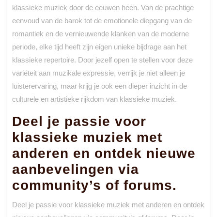
klassieke muziek door de eeuwen heen. Van de prachtige
eenvoud van de barok tot de emotionele diepgang van de
romantiek en de vernieuwende klanken van de moderne
periode, elke tijd heeft zijn eigen unieke bijdrage aan het
klassieke repertoire. Door jezelf open te stellen voor deze
variëteit aan muzikale expressie, verrijk je niet alleen je
luisterervaring, maar krijg je ook een dieper inzicht in de
culturele en artistieke rijkdom van klassieke muziek.
Deel je passie voor
klassieke muziek met
anderen en ontdek nieuwe
aanbevelingen via
community’s of forums.
Deel je passie voor klassieke muziek met anderen en ontdek