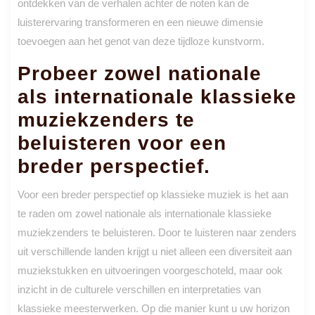
ontdekken van de verhalen achter de noten kan de
luisterervaring transformeren en een nieuwe dimensie
toevoegen aan het genot van deze tijdloze kunstvorm.
Probeer zowel nationale
als internationale klassieke
muziekzenders te
beluisteren voor een
breder perspectief.
Voor een breder perspectief op klassieke muziek is het aan
te raden om zowel nationale als internationale klassieke
muziekzenders te beluisteren. Door te luisteren naar zenders
uit verschillende landen krijgt u niet alleen een diversiteit aan
muziekstukken en uitvoeringen voorgeschoteld, maar ook
inzicht in de culturele verschillen en interpretaties van
klassieke meesterwerken. Op die manier kunt u uw horizon