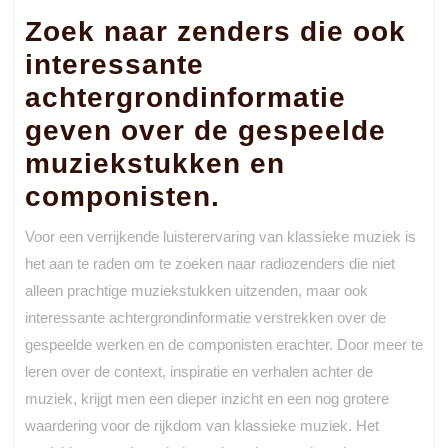
Zoek naar zenders die ook
interessante
achtergrondinformatie
geven over de gespeelde
muziekstukken en
componisten.
Voor een verrijkende luisterervaring van klassieke muziek is
het aan te raden om te zoeken naar radiozenders die niet
alleen prachtige muziekstukken uitzenden, maar ook
interessante achtergrondinformatie verstrekken over de
gespeelde werken en de componisten erachter. Door meer te
leren over de context, inspiratie en verhalen achter de
muziek, krijgt men een dieper inzicht en een nog grotere
waardering voor de rijkdom van klassieke muziek. Het