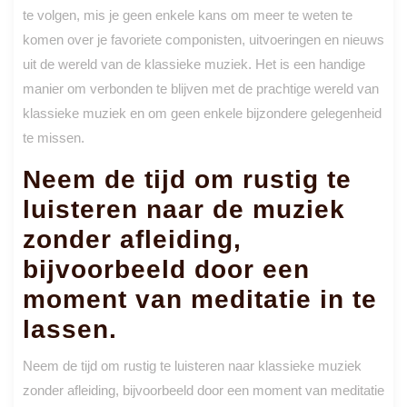
te volgen, mis je geen enkele kans om meer te weten te
komen over je favoriete componisten, uitvoeringen en nieuws
uit de wereld van de klassieke muziek. Het is een handige
manier om verbonden te blijven met de prachtige wereld van
klassieke muziek en om geen enkele bijzondere gelegenheid
te missen.
Neem de tijd om rustig te
luisteren naar de muziek
zonder afleiding,
bijvoorbeeld door een
moment van meditatie in te
lassen.
Neem de tijd om rustig te luisteren naar klassieke muziek
zonder afleiding, bijvoorbeeld door een moment van meditatie