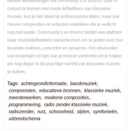
nieuwe aanbevelingen via community’s of forums. Door in
contact te komen met mede-liefhebbers van klassieke
muziek, kun je niet alleen je enthousiasme delen, maar ook
nieuwe composities en artiesten ontdekken die je wellicht
nog niet kende. Community’s en forums bieden een platform
waar muziekliefhebbers samenkomen om te praten over hun
favoriete stukken, concerten en opnames. Het uitwisselen
van ervaringen en tips kan je horizon verbreden en je helpen
om nog dieper in de prachtige wereld van klassieke muziek
te duiken.
Tags:
achtergrondinformatie
,
barokmuziek
,
componisten
,
educatieve bronnen
,
klassieke muziek
,
meesterwerken
,
moderne composities
,
programmering
,
radio zender klassieke muziek
,
radiozender
,
rust
,
schoonheid
,
stijlen
,
symfonieën
,
uitzendschema