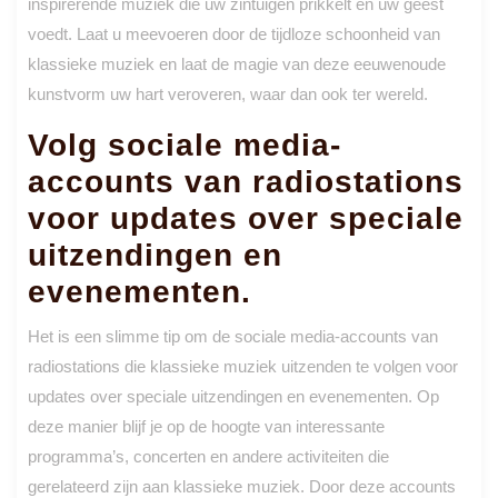
inspirerende muziek die uw zintuigen prikkelt en uw geest
voedt. Laat u meevoeren door de tijdloze schoonheid van
klassieke muziek en laat de magie van deze eeuwenoude
kunstvorm uw hart veroveren, waar dan ook ter wereld.
Volg sociale media-
accounts van radiostations
voor updates over speciale
uitzendingen en
evenementen.
Het is een slimme tip om de sociale media-accounts van
radiostations die klassieke muziek uitzenden te volgen voor
updates over speciale uitzendingen en evenementen. Op
deze manier blijf je op de hoogte van interessante
programma’s, concerten en andere activiteiten die
gerelateerd zijn aan klassieke muziek. Door deze accounts