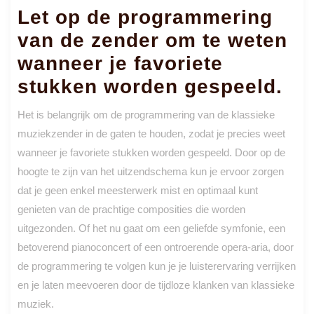
Let op de programmering
van de zender om te weten
wanneer je favoriete
stukken worden gespeeld.
Het is belangrijk om de programmering van de klassieke
muziekzender in de gaten te houden, zodat je precies weet
wanneer je favoriete stukken worden gespeeld. Door op de
hoogte te zijn van het uitzendschema kun je ervoor zorgen
dat je geen enkel meesterwerk mist en optimaal kunt
genieten van de prachtige composities die worden
uitgezonden. Of het nu gaat om een geliefde symfonie, een
betoverend pianoconcert of een ontroerende opera-aria, door
de programmering te volgen kun je je luisterervaring verrijken
en je laten meevoeren door de tijdloze klanken van klassieke
muziek.