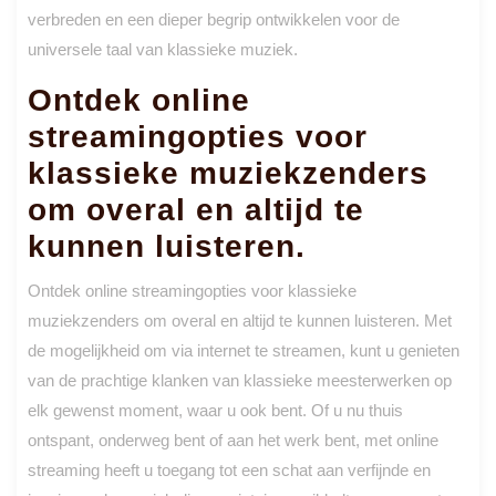
verbreden en een dieper begrip ontwikkelen voor de
universele taal van klassieke muziek.
Ontdek online
streamingopties voor
klassieke muziekzenders
om overal en altijd te
kunnen luisteren.
Ontdek online streamingopties voor klassieke
muziekzenders om overal en altijd te kunnen luisteren. Met
de mogelijkheid om via internet te streamen, kunt u genieten
van de prachtige klanken van klassieke meesterwerken op
elk gewenst moment, waar u ook bent. Of u nu thuis
ontspant, onderweg bent of aan het werk bent, met online
streaming heeft u toegang tot een schat aan verfijnde en