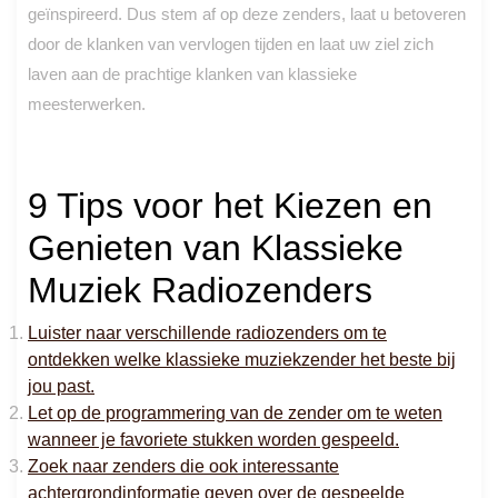
geïnspireerd. Dus stem af op deze zenders, laat u betoveren
door de klanken van vervlogen tijden en laat uw ziel zich
laven aan de prachtige klanken van klassieke
meesterwerken.
9 Tips voor het Kiezen en
Genieten van Klassieke
Muziek Radiozenders
Luister naar verschillende radiozenders om te
ontdekken welke klassieke muziekzender het beste bij
jou past.
Let op de programmering van de zender om te weten
wanneer je favoriete stukken worden gespeeld.
Zoek naar zenders die ook interessante
achtergrondinformatie geven over de gespeelde