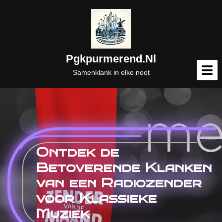
Naar
de
inhoud
gaan
Pgkpurmerend.nl
M
o
Samenklank in elke noot
Ontdek de
Betoverende Klanken
van een Radiozender
voor Klassieke
Muziek