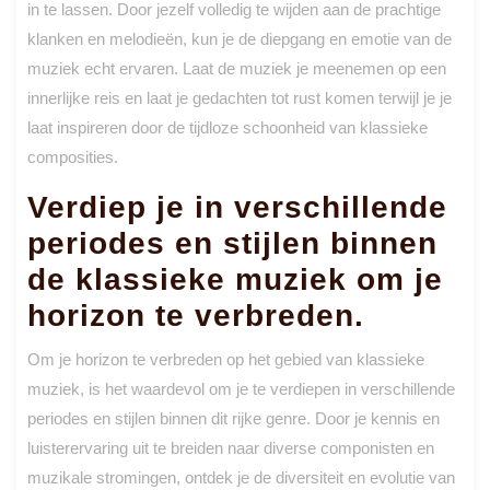
in te lassen. Door jezelf volledig te wijden aan de prachtige
klanken en melodieën, kun je de diepgang en emotie van de
muziek echt ervaren. Laat de muziek je meenemen op een
innerlijke reis en laat je gedachten tot rust komen terwijl je je
laat inspireren door de tijdloze schoonheid van klassieke
composities.
Verdiep je in verschillende
periodes en stijlen binnen
de klassieke muziek om je
horizon te verbreden.
Om je horizon te verbreden op het gebied van klassieke
muziek, is het waardevol om je te verdiepen in verschillende
periodes en stijlen binnen dit rijke genre. Door je kennis en
luisterervaring uit te breiden naar diverse componisten en
muzikale stromingen, ontdek je de diversiteit en evolutie van