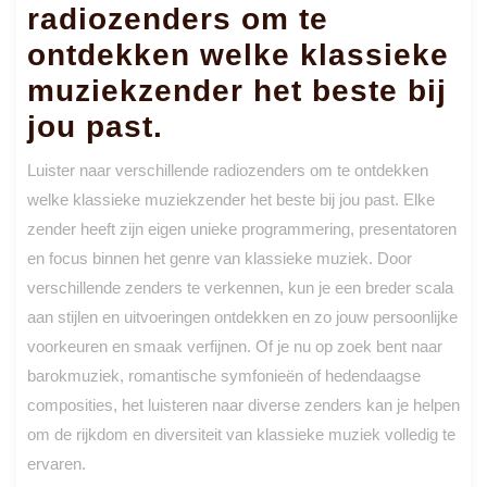
radiozenders om te
ontdekken welke klassieke
muziekzender het beste bij
jou past.
Luister naar verschillende radiozenders om te ontdekken
welke klassieke muziekzender het beste bij jou past. Elke
zender heeft zijn eigen unieke programmering, presentatoren
en focus binnen het genre van klassieke muziek. Door
verschillende zenders te verkennen, kun je een breder scala
aan stijlen en uitvoeringen ontdekken en zo jouw persoonlijke
voorkeuren en smaak verfijnen. Of je nu op zoek bent naar
barokmuziek, romantische symfonieën of hedendaagse
composities, het luisteren naar diverse zenders kan je helpen
om de rijkdom en diversiteit van klassieke muziek volledig te
ervaren.