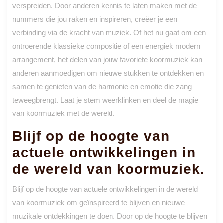
verspreiden. Door anderen kennis te laten maken met de
nummers die jou raken en inspireren, creëer je een
verbinding via de kracht van muziek. Of het nu gaat om een
ontroerende klassieke compositie of een energiek modern
arrangement, het delen van jouw favoriete koormuziek kan
anderen aanmoedigen om nieuwe stukken te ontdekken en
samen te genieten van de harmonie en emotie die zang
teweegbrengt. Laat je stem weerklinken en deel de magie
van koormuziek met de wereld.
Blijf op de hoogte van
actuele ontwikkelingen in
de wereld van koormuziek.
Blijf op de hoogte van actuele ontwikkelingen in de wereld
van koormuziek om geïnspireerd te blijven en nieuwe
muzikale ontdekkingen te doen. Door op de hoogte te blijven