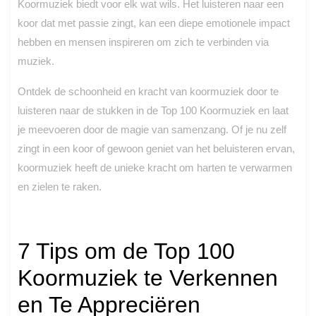
Koormuziek biedt voor elk wat wils. Het luisteren naar een
koor dat met passie zingt, kan een diepe emotionele impact
hebben en mensen inspireren om zich te verbinden via
muziek.
Ontdek de schoonheid en kracht van koormuziek door te
luisteren naar de stukken in de Top 100 Koormuziek en laat
je meevoeren door de magie van samenzang. Of je nu zelf
zingt in een koor of gewoon geniet van het beluisteren ervan,
koormuziek heeft de unieke kracht om harten te verwarmen
en zielen te raken.
7 Tips om de Top 100
Koormuziek te Verkennen
en Te Appreciëren