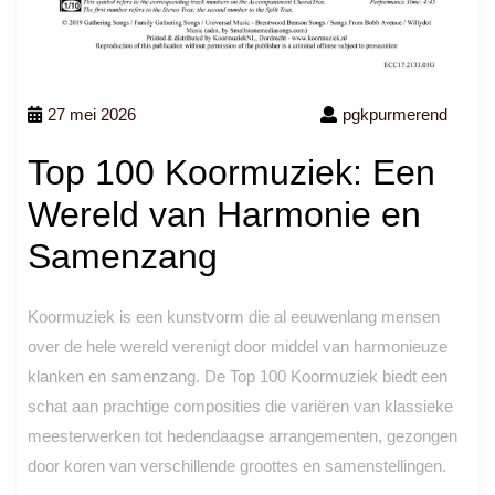
27 mei 2026
pgkpurmerend
Top 100 Koormuziek: Een
Wereld van Harmonie en
Samenzang
Koormuziek is een kunstvorm die al eeuwenlang mensen
over de hele wereld verenigt door middel van harmonieuze
klanken en samenzang. De Top 100 Koormuziek biedt een
schat aan prachtige composities die variëren van klassieke
meesterwerken tot hedendaagse arrangementen, gezongen
door koren van verschillende groottes en samenstellingen.