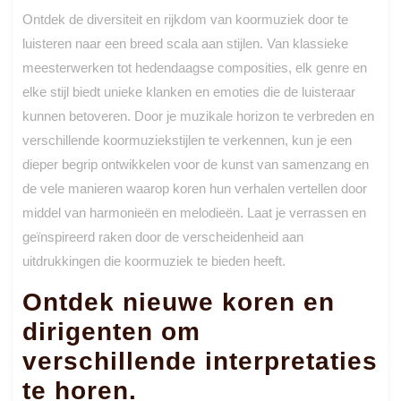
Ontdek de diversiteit en rijkdom van koormuziek door te
luisteren naar een breed scala aan stijlen. Van klassieke
meesterwerken tot hedendaagse composities, elk genre en
elke stijl biedt unieke klanken en emoties die de luisteraar
kunnen betoveren. Door je muzikale horizon te verbreden en
verschillende koormuziekstijlen te verkennen, kun je een
dieper begrip ontwikkelen voor de kunst van samenzang en
de vele manieren waarop koren hun verhalen vertellen door
middel van harmonieën en melodieën. Laat je verrassen en
geïnspireerd raken door de verscheidenheid aan
uitdrukkingen die koormuziek te bieden heeft.
Ontdek nieuwe koren en
dirigenten om
verschillende interpretaties
te horen.