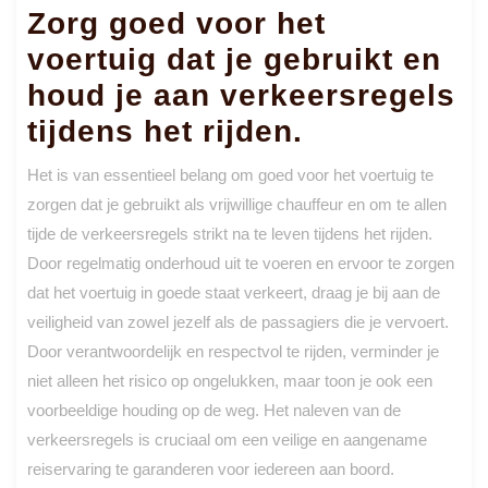
Zorg goed voor het
voertuig dat je gebruikt en
houd je aan verkeersregels
tijdens het rijden.
Het is van essentieel belang om goed voor het voertuig te
zorgen dat je gebruikt als vrijwillige chauffeur en om te allen
tijde de verkeersregels strikt na te leven tijdens het rijden.
Door regelmatig onderhoud uit te voeren en ervoor te zorgen
dat het voertuig in goede staat verkeert, draag je bij aan de
veiligheid van zowel jezelf als de passagiers die je vervoert.
Door verantwoordelijk en respectvol te rijden, verminder je
niet alleen het risico op ongelukken, maar toon je ook een
voorbeeldige houding op de weg. Het naleven van de
verkeersregels is cruciaal om een veilige en aangename
reiservaring te garanderen voor iedereen aan boord.