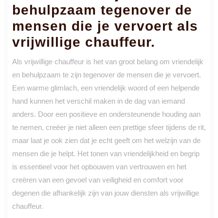
behulpzaam tegenover de
mensen die je vervoert als
vrijwillige chauffeur.
Als vrijwillige chauffeur is het van groot belang om vriendelijk
en behulpzaam te zijn tegenover de mensen die je vervoert.
Een warme glimlach, een vriendelijk woord of een helpende
hand kunnen het verschil maken in de dag van iemand
anders. Door een positieve en ondersteunende houding aan
te nemen, creëer je niet alleen een prettige sfeer tijdens de rit,
maar laat je ook zien dat je echt geeft om het welzijn van de
mensen die je helpt. Het tonen van vriendelijkheid en begrip
is essentieel voor het opbouwen van vertrouwen en het
creëren van een gevoel van veiligheid en comfort voor
degenen die afhankelijk zijn van jouw diensten als vrijwillige
chauffeur.