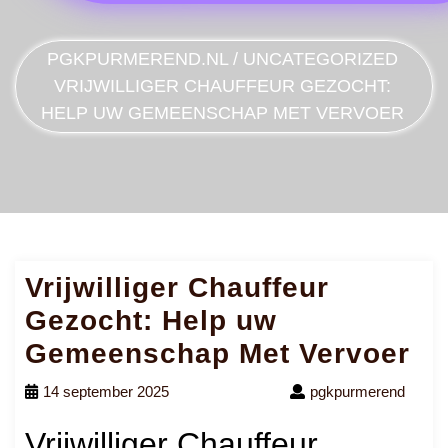
PGKPURMEREND.NL
/
UNCATEGORIZED
VRIJWILLIGER CHAUFFEUR GEZOCHT:
HELP UW GEMEENSCHAP MET VERVOER
Vrijwilliger Chauffeur
Gezocht: Help uw
Gemeenschap Met Vervoer
14 september 2025
pgkpurmerend
Vrijwilliger Chauffeur