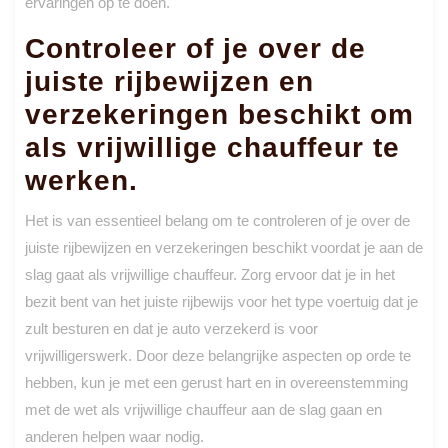
ervaringen op te doen.
Controleer of je over de
juiste rijbewijzen en
verzekeringen beschikt om
als vrijwillige chauffeur te
werken.
Het is van essentieel belang om te controleren of je over de
juiste rijbewijzen en verzekeringen beschikt voordat je aan de
slag gaat als vrijwillige chauffeur. Zorg ervoor dat je in het
bezit bent van het juiste rijbewijs voor het type voertuig dat je
zult besturen en dat je auto verzekerd is voor
vrijwilligerswerk. Door deze belangrijke aspecten op orde te
hebben, kun je met een gerust hart en in overeenstemming
met de wet als vrijwillige chauffeur aan de slag gaan en
anderen helpen waar nodig.