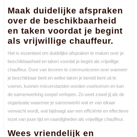
Maak duidelijke afspraken
over de beschikbaarheid
en taken voordat je begint
als vrijwillige chauffeur.
Het is essentieel om duidelijke afspraken te maken over je
beschikbaarheid en taken voordat je begint als vrijwillige
chauffeur. Door van tevoren te communiceren over wanneer
je beschikbaar bent en welke taken je bereid bent uit te
voeren, kunnen misverstanden worden voorkomen en kan
de samenwerking soepel verlopen. Zo weet zowel jij als de
organisatie waarmee je samenwerkt wat er van elkaar
verwacht wordt, wat bijdraagt aan een efficiënte en effectieve
inzet van jouw tijd en vaardigheden als vrijwillige chauffeur.
Wees vriendelijk en