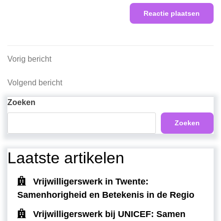
Berichtnavigatie
Vorig
Vorig bericht
bericht
Volgend
Volgend bericht
bericht
Zoeken
Zoeken
Laatste artikelen
Vrijwilligerswerk in Twente:
Samenhorigheid en Betekenis in de Regio
Vrijwilligerswerk bij UNICEF: Samen