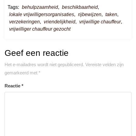
Tags:
behulpzaamheid
,
beschikbaarheid
,
lokale vrijwilligersorganisaties
,
rijbewijzen
,
taken
,
verzekeringen
,
vriendelijkheid
,
vrijwillige chauffeur
,
vrijwilliger chauffeur gezocht
Geef een reactie
Het e-mailadres wordt niet gepubliceerd.
Vereiste velden zijn
gemarkeerd met
*
Reactie
*