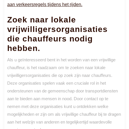
aan verkeersregels tijdens het rijden.
Zoek naar lokale
vrijwilligersorganisaties
die chauffeurs nodig
hebben.
Als u geïnteresseerd bent in het worden van een vrijwillige
chauffeur, is het raadzaam om te zoeken naar lokale
vrijwilligersorganisaties die op zoek zijn naar chauffeurs.
Deze organisaties spelen vaak een cruciale rol in het
ondersteunen van de gemeenschap door transportdiensten
aan te bieden aan mensen in nood. Door contact op te
nemen met deze organisaties kunt u ontdekken welke
mogelijkheden er zijn om als vrijwillige chauffeur bij te dragen
aan het welzijn van anderen en tegelijkertijd waardevolle