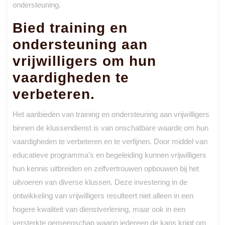
ondersteuning.
Bied training en
ondersteuning aan
vrijwilligers om hun
vaardigheden te
verbeteren.
Het aanbieden van training en ondersteuning aan vrijwilligers
binnen de klussendienst is van onschatbare waarde om hun
vaardigheden te verbeteren en te verfijnen. Door middel van
educatieve programma’s en begeleiding kunnen vrijwilligers
hun kennis uitbreiden en zelfvertrouwen opbouwen bij het
uitvoeren van diverse klussen. Deze investering in de
ontwikkeling van vrijwilligers resulteert niet alleen in een
hogere kwaliteit van dienstverlening, maar ook in een
versterkte gemeenschap waarin iedereen de kans krijgt om