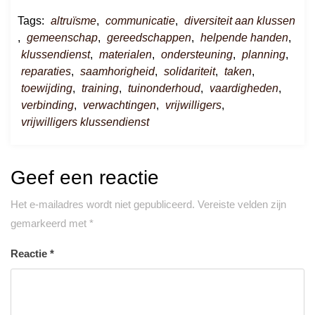
Tags:
altruïsme
,
communicatie
,
diversiteit aan klussen
,
gemeenschap
,
gereedschappen
,
helpende handen
,
klussendienst
,
materialen
,
ondersteuning
,
planning
,
reparaties
,
saamhorigheid
,
solidariteit
,
taken
,
toewijding
,
training
,
tuinonderhoud
,
vaardigheden
,
verbinding
,
verwachtingen
,
vrijwilligers
,
vrijwilligers klussendienst
Geef een reactie
Het e-mailadres wordt niet gepubliceerd.
Vereiste velden zijn
gemarkeerd met
*
Reactie
*