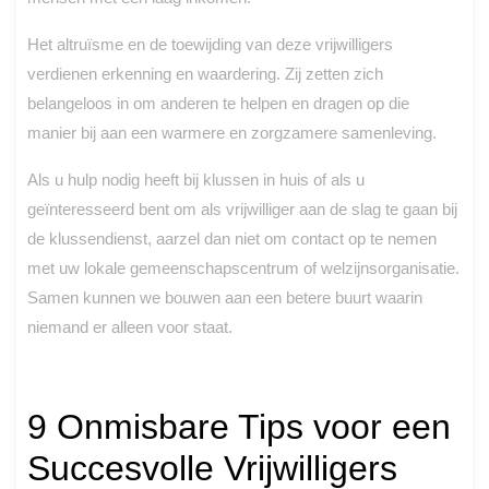
Het altruïsme en de toewijding van deze vrijwilligers
verdienen erkenning en waardering. Zij zetten zich
belangeloos in om anderen te helpen en dragen op die
manier bij aan een warmere en zorgzamere samenleving.
Als u hulp nodig heeft bij klussen in huis of als u
geïnteresseerd bent om als vrijwilliger aan de slag te gaan bij
de klussendienst, aarzel dan niet om contact op te nemen
met uw lokale gemeenschapscentrum of welzijnsorganisatie.
Samen kunnen we bouwen aan een betere buurt waarin
niemand er alleen voor staat.
9 Onmisbare Tips voor een
Succesvolle Vrijwilligers