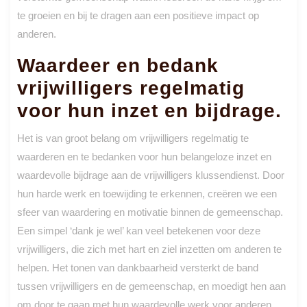
te groeien en bij te dragen aan een positieve impact op
anderen.
Waardeer en bedank
vrijwilligers regelmatig
voor hun inzet en bijdrage.
Het is van groot belang om vrijwilligers regelmatig te
waarderen en te bedanken voor hun belangeloze inzet en
waardevolle bijdrage aan de vrijwilligers klussendienst. Door
hun harde werk en toewijding te erkennen, creëren we een
sfeer van waardering en motivatie binnen de gemeenschap.
Een simpel ‘dank je wel’ kan veel betekenen voor deze
vrijwilligers, die zich met hart en ziel inzetten om anderen te
helpen. Het tonen van dankbaarheid versterkt de band
tussen vrijwilligers en de gemeenschap, en moedigt hen aan
om door te gaan met hun waardevolle werk voor anderen.