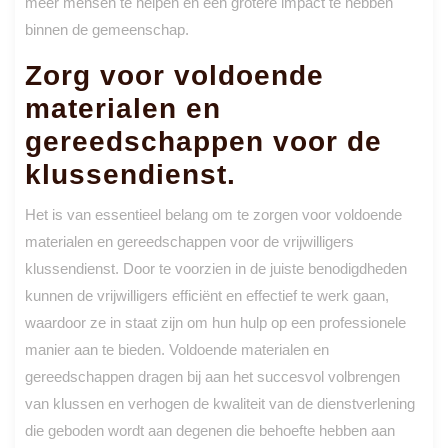
meer mensen te helpen en een grotere impact te hebben
binnen de gemeenschap.
Zorg voor voldoende
materialen en
gereedschappen voor de
klussendienst.
Het is van essentieel belang om te zorgen voor voldoende
materialen en gereedschappen voor de vrijwilligers
klussendienst. Door te voorzien in de juiste benodigdheden
kunnen de vrijwilligers efficiënt en effectief te werk gaan,
waardoor ze in staat zijn om hun hulp op een professionele
manier aan te bieden. Voldoende materialen en
gereedschappen dragen bij aan het succesvol volbrengen
van klussen en verhogen de kwaliteit van de dienstverlening
die geboden wordt aan degenen die behoefte hebben aan