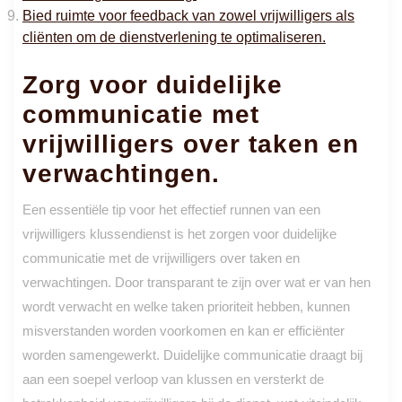
Bied ruimte voor feedback van zowel vrijwilligers als
cliënten om de dienstverlening te optimaliseren.
Zorg voor duidelijke
communicatie met
vrijwilligers over taken en
verwachtingen.
Een essentiële tip voor het effectief runnen van een
vrijwilligers klussendienst is het zorgen voor duidelijke
communicatie met de vrijwilligers over taken en
verwachtingen. Door transparant te zijn over wat er van hen
wordt verwacht en welke taken prioriteit hebben, kunnen
misverstanden worden voorkomen en kan er efficiënter
worden samengewerkt. Duidelijke communicatie draagt bij
aan een soepel verloop van klussen en versterkt de