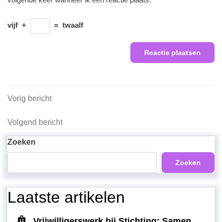
vijf
+
=
twaalf
Berichtnavigatie
Vorig
Vorig bericht
bericht
Volgend
Volgend bericht
bericht
Zoeken
Zoeken
Laatste artikelen
Vrijwilligerswerk bij Stichting: Samen