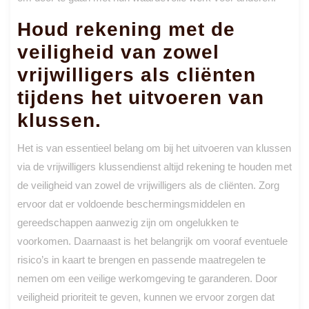
Houd rekening met de
veiligheid van zowel
vrijwilligers als cliënten
tijdens het uitvoeren van
klussen.
Het is van essentieel belang om bij het uitvoeren van klussen
via de vrijwilligers klussendienst altijd rekening te houden met
de veiligheid van zowel de vrijwilligers als de cliënten. Zorg
ervoor dat er voldoende beschermingsmiddelen en
gereedschappen aanwezig zijn om ongelukken te
voorkomen. Daarnaast is het belangrijk om vooraf eventuele
risico’s in kaart te brengen en passende maatregelen te
nemen om een veilige werkomgeving te garanderen. Door
veiligheid prioriteit te geven, kunnen we ervoor zorgen dat