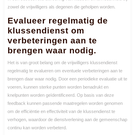
zowel de vrijwilligers als degenen die geholpen worden.
Evalueer regelmatig de
klussendienst om
verbeteringen aan te
brengen waar nodig.
Het is van groot belang om de vrijwilligers klussendienst
regelmatig te evalueren om eventuele verbeteringen aan te
brengen daar waar nodig. Door een periodieke evaluatie uit te
voeren, kunnen sterke punten worden benadrukt en
knelpunten worden geïdentificeerd. Op basis van deze
feedback kunnen passende maatregelen worden genomen
om de efficiëntie en effectiviteit van de klussendienst te
verhogen, waardoor de dienstverlening aan de gemeenschap
continu kan worden verbeterd.