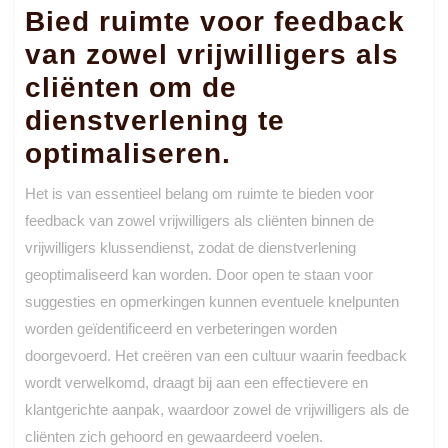
Bied ruimte voor feedback
van zowel vrijwilligers als
cliënten om de
dienstverlening te
optimaliseren.
Het is van essentieel belang om ruimte te bieden voor
feedback van zowel vrijwilligers als cliënten binnen de
vrijwilligers klussendienst, zodat de dienstverlening
geoptimaliseerd kan worden. Door open te staan voor
suggesties en opmerkingen kunnen eventuele knelpunten
worden geïdentificeerd en verbeteringen worden
doorgevoerd. Het creëren van een cultuur waarin feedback
wordt verwelkomd, draagt bij aan een effectievere en
klantgerichte aanpak, waardoor zowel de vrijwilligers als de
cliënten zich gehoord en gewaardeerd voelen.