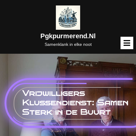
Naar
de
inhoud
gaan
Pgkpurmerend.nl
M
o
Samenklank in elke noot
Vrijwilligers
Klussendienst: Samen
Sterk in de Buurt