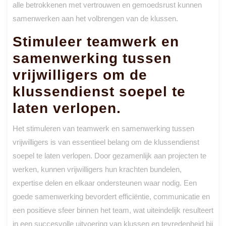
alle betrokkenen met vertrouwen en gemoedsrust kunnen
samenwerken aan het volbrengen van de klussen.
Stimuleer teamwerk en
samenwerking tussen
vrijwilligers om de
klussendienst soepel te
laten verlopen.
Het stimuleren van teamwerk en samenwerking tussen
vrijwilligers is van essentieel belang om de klussendienst
soepel te laten verlopen. Door gezamenlijk aan projecten te
werken, kunnen vrijwilligers hun krachten bundelen,
expertise delen en elkaar ondersteunen waar nodig. Een
goede samenwerking bevordert efficiëntie, communicatie en
een positieve sfeer binnen het team, wat uiteindelijk resulteert
in een succesvolle uitvoering van klussen en tevredenheid bij