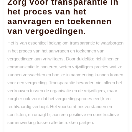
Zorg voor transparantie in
het proces van het
aanvragen en toekennen
van vergoedingen.
Het is van essentieel belang om transparantie te waarborgen
in het proces van het aanvragen en toekennen van
vergoedingen aan vrijwilligers. Door duidelijke richtlijnen en
communicatie te hanteren, weten vrijwilligers precies wat ze
kunnen verwachten en hoe ze in aanmerking kunnen komen
voor een vergoeding. Transparantie bevordert niet alleen het
vertrouwen tussen de organisatie en de vrijwilligers, maar
zorgt er ook voor dat het vergoedingsproces eerlijk en
rechtvaardig verloopt. Het voorkomt misverstanden en
conflicten, en draagt bij aan een positieve en constructieve
samenwerking tussen alle betrokken partijen.