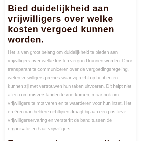
Bied duidelijkheid aan
vrijwilligers over welke
kosten vergoed kunnen
worden.
Het is van groot belang om duidelijkheid te bieden aan
vrijwilligers over welke kosten vergoed kunnen worden. Door
transparant te communiceren over de vergoedingsregeling,
weten vrijwilligers precies waar zij recht op hebben en
kunnen zij met vertrouwen hun taken uitvoeren. Dit helpt niet
alleen om misverstanden te voorkomen, maar ook om
vrijwilligers te motiveren en te waarderen voor hun inzet. Het
creëren van heldere richtlijnen draagt bij aan een positieve
vrijwilligerservaring en versterkt de band tussen de
organisatie en haar vrijwilligers.