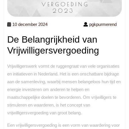
10 december 2024
pgkpurmerend
De Belangrijkheid van
Vrijwilligersvergoeding
Vrijwilligerswerk vormt de ruggengraat van vele organisaties
en initiatieven in Nederland. Het is een onschatbare bijdrage
aan de samenleving, waarbij mensen belangeloos hun tijd en
energie investeren om anderen te helpen en
maatschappelijke doelen te bevorderen. Om vrijwilligers te
stimuleren en waarderen, is het concept van
vrijwilligersvergoeding van groot belang.
Een vrijwilligersvergoeding is een vorm van waardering voor