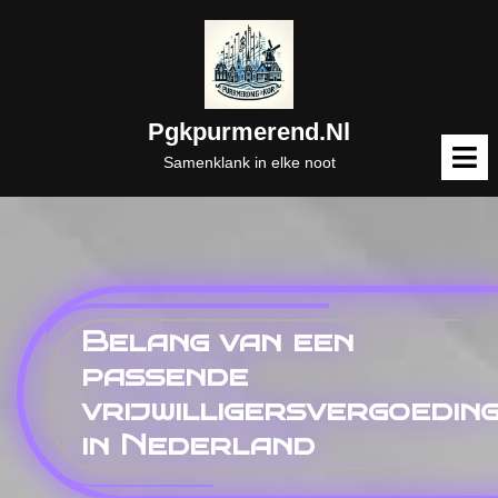
Naar
de
inhoud
gaan
Pgkpurmerend.nl
M
o
Samenklank in elke noot
Belang van een
passende
vrijwilligersvergoedin
in Nederland