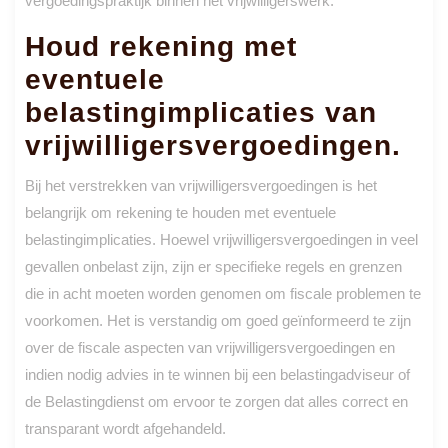
vergoedingspraktijk binnen het vrijwilligerswerk.
Houd rekening met
eventuele
belastingimplicaties van
vrijwilligersvergoedingen.
Bij het verstrekken van vrijwilligersvergoedingen is het
belangrijk om rekening te houden met eventuele
belastingimplicaties. Hoewel vrijwilligersvergoedingen in veel
gevallen onbelast zijn, zijn er specifieke regels en grenzen
die in acht moeten worden genomen om fiscale problemen te
voorkomen. Het is verstandig om goed geïnformeerd te zijn
over de fiscale aspecten van vrijwilligersvergoedingen en
indien nodig advies in te winnen bij een belastingadviseur of
de Belastingdienst om ervoor te zorgen dat alles correct en
transparant wordt afgehandeld.