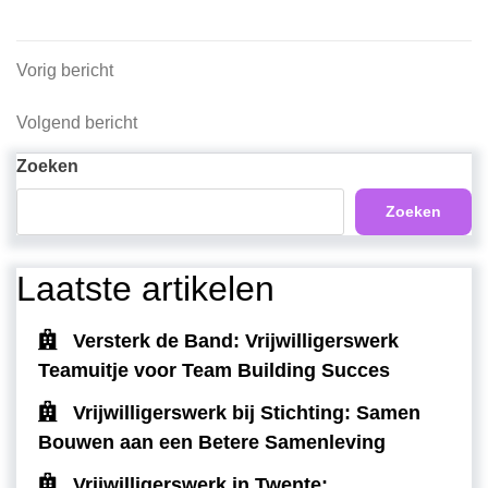
Berichtnavigatie
Vorig
Vorig bericht
bericht
Volgend
Volgend bericht
bericht
Zoeken
Zoeken
Laatste artikelen
Versterk de Band: Vrijwilligerswerk
Teamuitje voor Team Building Succes
Vrijwilligerswerk bij Stichting: Samen
Bouwen aan een Betere Samenleving
Vrijwilligerswerk in Twente: