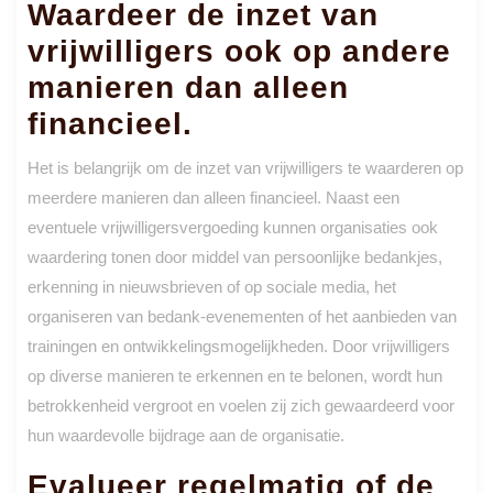
Waardeer de inzet van
vrijwilligers ook op andere
manieren dan alleen
financieel.
Het is belangrijk om de inzet van vrijwilligers te waarderen op
meerdere manieren dan alleen financieel. Naast een
eventuele vrijwilligersvergoeding kunnen organisaties ook
waardering tonen door middel van persoonlijke bedankjes,
erkenning in nieuwsbrieven of op sociale media, het
organiseren van bedank-evenementen of het aanbieden van
trainingen en ontwikkelingsmogelijkheden. Door vrijwilligers
op diverse manieren te erkennen en te belonen, wordt hun
betrokkenheid vergroot en voelen zij zich gewaardeerd voor
hun waardevolle bijdrage aan de organisatie.
Evalueer regelmatig of de