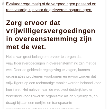
Evalueer regelmatig of de vergoedingen passend en
rechtvaardig zijn voor de geleverde inspanningen.
Zorg ervoor dat
vrijwilligersvergoedingen
in overeenstemming zijn
met de wet.
Het is van groot belang om ervoor te zorgen dat
vrijwilligersvergoedingen in overeenstemming zijn met de
wet. Door de geldende regelgeving te volgen, kunnen
organisaties problemen voorkomen en ervoor zorgen dat
vrijwilligers op een rechtmatige manier worden beloond voor
hun inzet. Het naleven van de wet biedt duidelijkheid en
zekerheid voor zowel de organisatie als de vrijwilligers, en
draagt bij aan een eerlijke en transparante