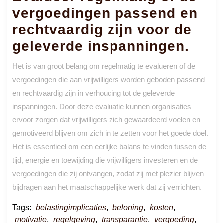
vergoedingen passend en
rechtvaardig zijn voor de
geleverde inspanningen.
Het is van groot belang om regelmatig te evalueren of de
vergoedingen die aan vrijwilligers worden geboden passend
en rechtvaardig zijn in verhouding tot de geleverde
inspanningen. Door deze evaluatie kunnen organisaties
ervoor zorgen dat vrijwilligers zich gewaardeerd voelen en
gemotiveerd blijven om zich in te zetten voor het goede doel.
Het is essentieel om een eerlijke balans te vinden tussen de
tijd, energie en toewijding die vrijwilligers investeren en de
vergoedingen die zij ontvangen, zodat zij met plezier blijven
bijdragen aan het maatschappelijke werk dat zij verrichten.
Tags:
belastingimplicaties
,
beloning
,
kosten
,
motivatie
,
regelgeving
,
transparantie
,
vergoeding
,