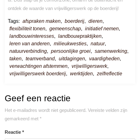
ontdek de waarde van vrijwilligerswerk op de boerderij!
Tags:
afspraken maken
,
boerderij
,
dieren
,
flexibiliteit tonen
,
gemeenschap
,
initiatief nemen
,
landbouwinteresses
,
landbouwpraktijken
,
leren van anderen
,
milieukwesties
,
natuur
,
natuurverbinding
,
persoonlijke groei
,
samenwerking
,
taken
,
teamverband
,
uitdagingen
,
vaardigheden
,
verwachtingen afstemmen
,
vrijwilligerswerk
,
vrijwilligerswerk boerderij
,
werktijden
,
zelfreflectie
Geef een reactie
Het e-mailadres wordt niet gepubliceerd.
Vereiste velden zijn
gemarkeerd met
*
Reactie
*