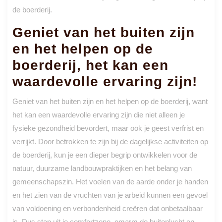
de boerderij.
Geniet van het buiten zijn
en het helpen op de
boerderij, het kan een
waardevolle ervaring zijn!
Geniet van het buiten zijn en het helpen op de boerderij, want
het kan een waardevolle ervaring zijn die niet alleen je
fysieke gezondheid bevordert, maar ook je geest verfrist en
verrijkt. Door betrokken te zijn bij de dagelijkse activiteiten op
de boerderij, kun je een dieper begrip ontwikkelen voor de
natuur, duurzame landbouwpraktijken en het belang van
gemeenschapszin. Het voelen van de aarde onder je handen
en het zien van de vruchten van je arbeid kunnen een gevoel
van voldoening en verbondenheid creëren dat onbetaalbaar
is. Dus stap uit je comfortzone, omarm de buitenlucht en