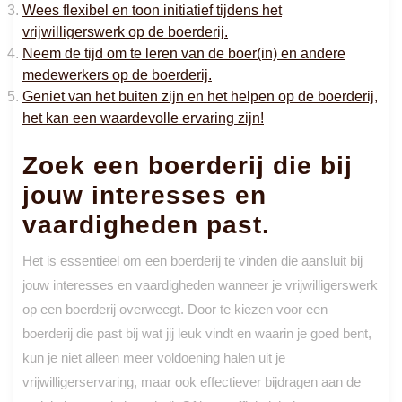
Wees flexibel en toon initiatief tijdens het
vrijwilligerswerk op de boerderij.
Neem de tijd om te leren van de boer(in) en andere
medewerkers op de boerderij.
Geniet van het buiten zijn en het helpen op de boerderij,
het kan een waardevolle ervaring zijn!
Zoek een boerderij die bij
jouw interesses en
vaardigheden past.
Het is essentieel om een boerderij te vinden die aansluit bij
jouw interesses en vaardigheden wanneer je vrijwilligerswerk
op een boerderij overweegt. Door te kiezen voor een
boerderij die past bij wat jij leuk vindt en waarin je goed bent,
kun je niet alleen meer voldoening halen uit je
vrijwilligerservaring, maar ook effectiever bijdragen aan de