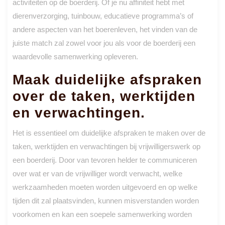
activiteiten op de boerderij. Of je nu affiniteit hebt met
dierenverzorging, tuinbouw, educatieve programma’s of
andere aspecten van het boerenleven, het vinden van de
juiste match zal zowel voor jou als voor de boerderij een
waardevolle samenwerking opleveren.
Maak duidelijke afspraken
over de taken, werktijden
en verwachtingen.
Het is essentieel om duidelijke afspraken te maken over de
taken, werktijden en verwachtingen bij vrijwilligerswerk op
een boerderij. Door van tevoren helder te communiceren
over wat er van de vrijwilliger wordt verwacht, welke
werkzaamheden moeten worden uitgevoerd en op welke
tijden dit zal plaatsvinden, kunnen misverstanden worden
voorkomen en kan een soepele samenwerking worden