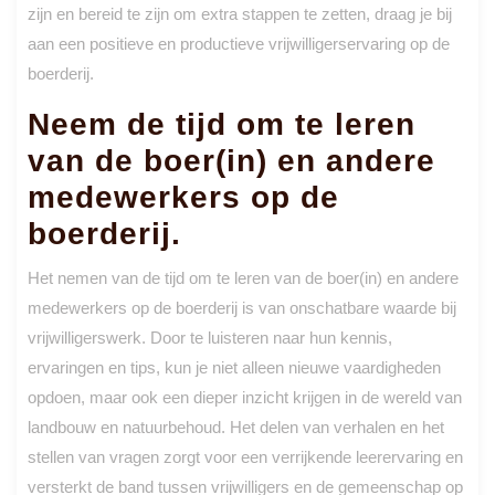
zijn en bereid te zijn om extra stappen te zetten, draag je bij
aan een positieve en productieve vrijwilligerservaring op de
boerderij.
Neem de tijd om te leren
van de boer(in) en andere
medewerkers op de
boerderij.
Het nemen van de tijd om te leren van de boer(in) en andere
medewerkers op de boerderij is van onschatbare waarde bij
vrijwilligerswerk. Door te luisteren naar hun kennis,
ervaringen en tips, kun je niet alleen nieuwe vaardigheden
opdoen, maar ook een dieper inzicht krijgen in de wereld van
landbouw en natuurbehoud. Het delen van verhalen en het
stellen van vragen zorgt voor een verrijkende leerervaring en
versterkt de band tussen vrijwilligers en de gemeenschap op