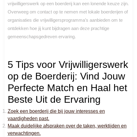
vrijwilligerswerk op een boerderij kan een lonende keuze zijn.
Overweeg om contact op te nemen met lokale boerderijen of
organisaties die vrijwilligersprogramma’s aanbieden om te
ontdekken hoe jij kunt bijdragen aan deze prachtige
gemeenschapsgedreven ervaring.
5 Tips voor Vrijwilligerswerk
op de Boerderij: Vind Jouw
Perfecte Match en Haal het
Beste Uit de Ervaring
Zoek een boerderij die bij jouw interesses en
vaardigheden past.
Maak duidelijke afspraken over de taken, werktijden en
verwachtingen.