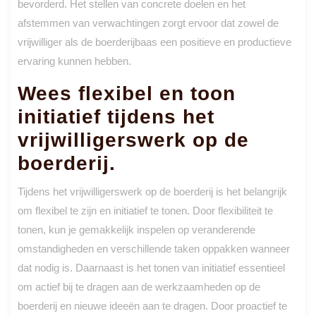
bevorderd. Het stellen van concrete doelen en het
afstemmen van verwachtingen zorgt ervoor dat zowel de
vrijwilliger als de boerderijbaas een positieve en productieve
ervaring kunnen hebben.
Wees flexibel en toon
initiatief tijdens het
vrijwilligerswerk op de
boerderij.
Tijdens het vrijwilligerswerk op de boerderij is het belangrijk
om flexibel te zijn en initiatief te tonen. Door flexibiliteit te
tonen, kun je gemakkelijk inspelen op veranderende
omstandigheden en verschillende taken oppakken wanneer
dat nodig is. Daarnaast is het tonen van initiatief essentieel
om actief bij te dragen aan de werkzaamheden op de
boerderij en nieuwe ideeën aan te dragen. Door proactief te