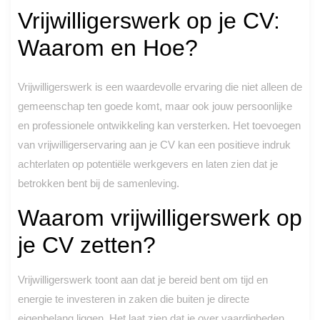
Vrijwilligerswerk op je CV:
Waarom en Hoe?
Vrijwilligerswerk is een waardevolle ervaring die niet alleen de
gemeenschap ten goede komt, maar ook jouw persoonlijke
en professionele ontwikkeling kan versterken. Het toevoegen
van vrijwilligerservaring aan je CV kan een positieve indruk
achterlaten op potentiële werkgevers en laten zien dat je
betrokken bent bij de samenleving.
Waarom vrijwilligerswerk op
je CV zetten?
Vrijwilligerswerk toont aan dat je bereid bent om tijd en
energie te investeren in zaken die buiten je directe
eigenbelang liggen. Het laat zien dat je over vaardigheden