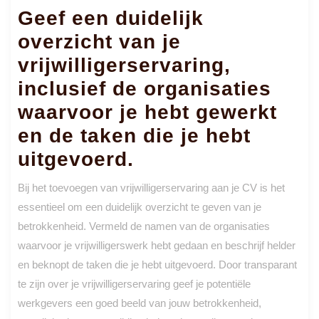
Geef een duidelijk
overzicht van je
vrijwilligerservaring,
inclusief de organisaties
waarvoor je hebt gewerkt
en de taken die je hebt
uitgevoerd.
Bij het toevoegen van vrijwilligerservaring aan je CV is het
essentieel om een duidelijk overzicht te geven van je
betrokkenheid. Vermeld de namen van de organisaties
waarvoor je vrijwilligerswerk hebt gedaan en beschrijf helder
en beknopt de taken die je hebt uitgevoerd. Door transparant
te zijn over je vrijwilligerservaring geef je potentiële
werkgevers een goed beeld van jouw betrokkenheid,