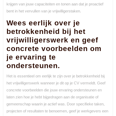
krijgen van jouw capaciteiten en tonen aan dat je proactief
bent in het vervullen van je vrijwilligerstaken.
Wees eerlijk over je
betrokkenheid bij het
vrijwilligerswerk en geef
concrete voorbeelden om
je ervaring te
ondersteunen.
Het is essentieel om eerlijk te zijn over je betrokkenheid bij
het vrijwilligerswerk wanneer je dit op je CV vermeldt. Geef
concrete voorbeelden die jouw ervaring ondersteunen en
laten zien hoe je hebt bijgedragen aan de organisatie of
gemeenschap waarin je actief was. Door specifieke taken,
projecten of resultaten te benoemen, geef je werkgevers een