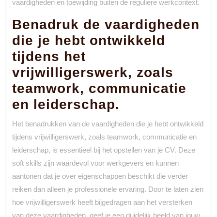
vaardigheden en toewijding buiten de reguliere werkcontext.
Benadruk de vaardigheden
die je hebt ontwikkeld
tijdens het
vrijwilligerswerk, zoals
teamwork, communicatie
en leiderschap.
Het benadrukken van de vaardigheden die je hebt ontwikkeld
tijdens vrijwilligerswerk, zoals teamwork, communicatie en
leiderschap, is essentieel bij het opstellen van je CV. Deze
soft skills zijn waardevol voor werkgevers en kunnen
aantonen dat je over eigenschappen beschikt die verder
reiken dan alleen je professionele ervaring. Door te laten zien
hoe vrijwilligerswerk heeft bijgedragen aan het versterken
van deze vaardigheden, geef je een duidelijk beeld van jouw