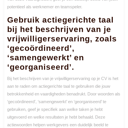
potentieel als werknemer en teamspeler.
Gebruik actiegerichte taal
bij het beschrijven van je
vrijwilligerservaring, zoals
‘gecoördineerd’,
‘samengewerkt’ en
‘georganiseerd’.
Bij het beschrijven van je vrijwilligerservaring op je CV is het
aan te raden om actiegerichte taal te gebruiken die jouw
betrokkenheid en vaardigheden benadrukt. Door woorden als
‘gecoördineerd’, ‘samengewerkt’ en ‘georganiseerd’ te
gebruiken, geef je specifiek aan welke taken je hebt
uitgevoerd en welke resultaten je hebt behaald. Deze
actiewoorden helpen werkgevers een duidelijk beeld te