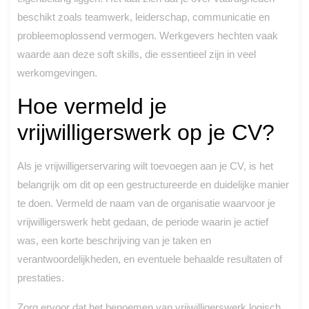
beschikt zoals teamwerk, leiderschap, communicatie en
probleemoplossend vermogen. Werkgevers hechten vaak
waarde aan deze soft skills, die essentieel zijn in veel
werkomgevingen.
Hoe vermeld je
vrijwilligerswerk op je CV?
Als je vrijwilligerservaring wilt toevoegen aan je CV, is het
belangrijk om dit op een gestructureerde en duidelijke manier
te doen. Vermeld de naam van de organisatie waarvoor je
vrijwilligerswerk hebt gedaan, de periode waarin je actief
was, een korte beschrijving van je taken en
verantwoordelijkheden, en eventuele behaalde resultaten of
prestaties.
Zorg ervoor dat het benoemen van vrijwilligerswerk logisch