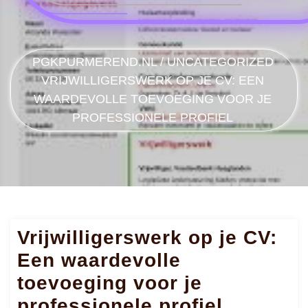
PGKPURMEREND.NL
/
UNCATEGORIZED
VRIJWILLIGERSWERK OP JE CV: EEN
WAARDEVOLLE TOEVOEGING VOOR JE
PROFESSIONELE PROFIEL
Vrijwilligerswerk op je CV:
Een waardevolle
toevoeging voor je
professionele profiel