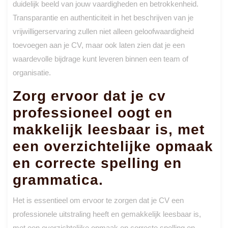
duidelijk beeld van jouw vaardigheden en betrokkenheid.
Transparantie en authenticiteit in het beschrijven van je
vrijwilligerservaring zullen niet alleen geloofwaardigheid
toevoegen aan je CV, maar ook laten zien dat je een
waardevolle bijdrage kunt leveren binnen een team of
organisatie.
Zorg ervoor dat je cv
professioneel oogt en
makkelijk leesbaar is, met
een overzichtelijke opmaak
en correcte spelling en
grammatica.
Het is essentieel om ervoor te zorgen dat je CV een
professionele uitstraling heeft en gemakkelijk leesbaar is,
met een overzichtelijke opmaak en correcte spelling en