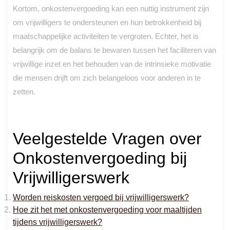
Kortom, onkostenvergoeding kan een nuttig instrument zijn
om vrijwilligers te ondersteunen en hun betrokkenheid bij
maatschappelijke activiteiten te vergroten. Echter, het is
belangrijk om de balans te bewaren tussen het faciliteren van
vrijwillige inzet en het behouden van de intrinsieke motivatie
die mensen drijft om zich belangeloos voor anderen in te
zetten.
Veelgestelde Vragen over
Onkostenvergoeding bij
Vrijwilligerswerk
Worden reiskosten vergoed bij vrijwilligerswerk?
Hoe zit het met onkostenvergoeding voor maaltijden
tijdens vrijwilligerswerk?