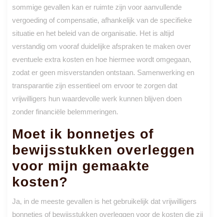
sommige gevallen kan er ruimte zijn voor aanvullende
vergoeding of compensatie, afhankelijk van de specifieke
situatie en het beleid van de organisatie. Het is altijd
verstandig om vooraf duidelijke afspraken te maken over
eventuele extra kosten en hoe hiermee wordt omgegaan,
zodat er geen misverstanden ontstaan. Samenwerking en
transparantie zijn essentieel om ervoor te zorgen dat
vrijwilligers hun waardevolle werk kunnen blijven doen
zonder financiële belemmeringen.
Moet ik bonnetjes of
bewijsstukken overleggen
voor mijn gemaakte
kosten?
Ja, in de meeste gevallen is het gebruikelijk dat vrijwilligers
bonnetjes of bewijsstukken overleggen voor de kosten die zij