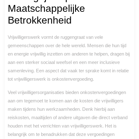
Maatschappelijke
Betrokkenheid
Vrijwilligerswerk vormt de ruggengraat van vele
gemeenschappen over de hele wereld. Mensen die hun tijd
en energie vrijwillig inzetten om anderen te helpen, dragen bij
aan een sterker sociaal weefsel en een meer inclusieve
samenleving. Een aspect dat vaak ter sprake komt in relatie
tot vrijwilligerswerk is onkostenvergoeding.
Veel vrijwilligersorganisaties bieden onkostenvergoedingen
aan om tegemoet te komen aan de kosten die vrijwilligers
maken tijdens hun werkzaamheden. Denk hierbij aan
reiskosten, maaltijden of andere uitgaven die direct verband
houden met het verrichten van vrijwilligerswerk. Het is
belangrijk om te benadrukken dat deze vergoedingen