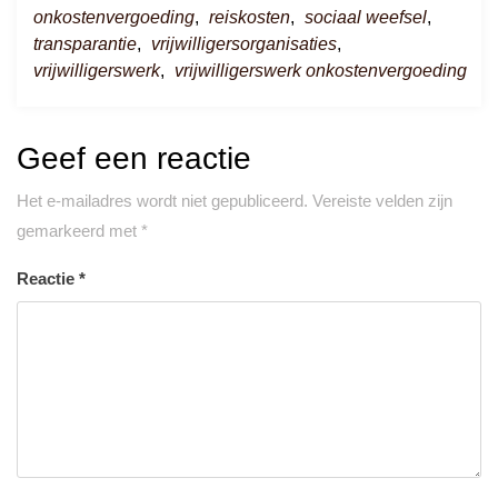
onkostenvergoeding
,
reiskosten
,
sociaal weefsel
,
transparantie
,
vrijwilligersorganisaties
,
vrijwilligerswerk
,
vrijwilligerswerk onkostenvergoeding
Geef een reactie
Het e-mailadres wordt niet gepubliceerd.
Vereiste velden zijn
gemarkeerd met
*
Reactie
*