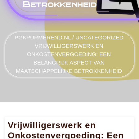
Betrokkenheid
PGKPURMEREND.NL
/
UNCATEGORIZED
VRIJWILLIGERSWERK EN
ONKOSTENVERGOEDING: EEN
BELANGRIJK ASPECT VAN
MAATSCHAPPELIJKE BETROKKENHEID
Vrijwilligerswerk en
Onkostenvergoeding: Een