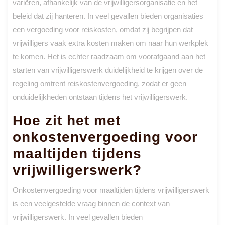
variëren, afhankelijk van de vrijwilligersorganisatie en het
beleid dat zij hanteren. In veel gevallen bieden organisaties
een vergoeding voor reiskosten, omdat zij begrijpen dat
vrijwilligers vaak extra kosten maken om naar hun werkplek
te komen. Het is echter raadzaam om voorafgaand aan het
starten van vrijwilligerswerk duidelijkheid te krijgen over de
regeling omtrent reiskostenvergoeding, zodat er geen
onduidelijkheden ontstaan tijdens het vrijwilligerswerk.
Hoe zit het met
onkostenvergoeding voor
maaltijden tijdens
vrijwilligerswerk?
Onkostenvergoeding voor maaltijden tijdens vrijwilligerswerk
is een veelgestelde vraag binnen de context van
vrijwilligerswerk. In veel gevallen bieden