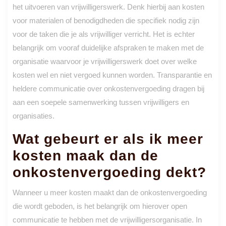
het uitvoeren van vrijwilligerswerk. Denk hierbij aan kosten
voor materialen of benodigdheden die specifiek nodig zijn
voor de taken die je als vrijwilliger verricht. Het is echter
belangrijk om vooraf duidelijke afspraken te maken met de
organisatie waarvoor je vrijwilligerswerk doet over welke
kosten wel en niet vergoed kunnen worden. Transparantie en
heldere communicatie over onkostenvergoeding dragen bij
aan een soepele samenwerking tussen vrijwilligers en
organisaties.
Wat gebeurt er als ik meer
kosten maak dan de
onkostenvergoeding dekt?
Wanneer u meer kosten maakt dan de onkostenvergoeding
die wordt geboden, is het belangrijk om hierover open
communicatie te hebben met de vrijwilligersorganisatie. In