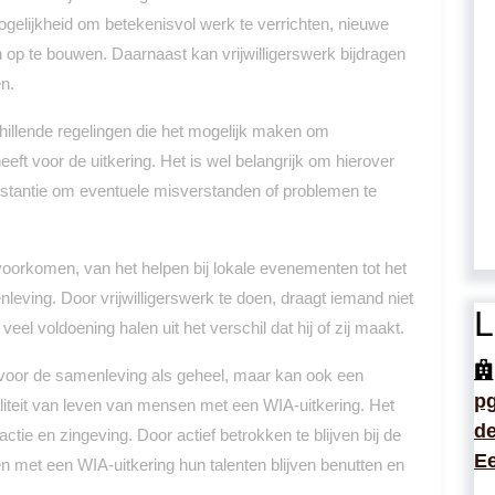
gelijkheid om betekenisvol werk te verrichten, nieuwe
 op te bouwen. Daarnaast kan vrijwilligerswerk bijdragen
n.
hillende regelingen die het mogelijk maken om
eeft voor de uitkering. Het is wel belangrijk om hierover
nstantie om eventuele misverstanden of problemen te
 voorkomen, van het helpen bij lokale evenementen tot het
ving. Door vrijwilligerswerk te doen, draagt iemand niet
L
eel voldoening halen uit het verschil dat hij of zij maakt.
ol voor de samenleving als geheel, maar kan ook een
p
liteit van leven van mensen met een WIA-uitkering. Het
de
actie en zingeving. Door actief betrokken te blijven bij de
Ee
n met een WIA-uitkering hun talenten blijven benutten en