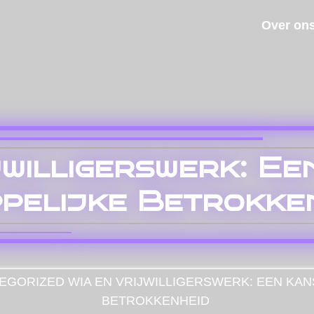
Over on
jwilligerswerk: E
pelijke Betrokke
EGORIZED
WIA EN VRIJWILLIGERSWERK: EEN KA
BETROKKENHEID