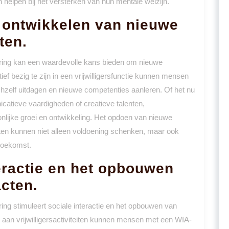
 helpen bij het versterken van hun mentale welzijn.
 ontwikkelen van nieuwe
ten.
kering kan een waardevolle kans bieden om nieuwe
ef bezig te zijn in een vrijwilligersfunctie kunnen mensen
hzelf uitdagen en nieuwe competenties aanleren. Of het nu
atieve vaardigheden of creatieve talenten,
oonlijke groei en ontwikkeling. Het opdoen van nieuwe
ten kunnen niet alleen voldoening schenken, maar ook
toekomst.
teractie en het opbouwen
cten.
ring stimuleert sociale interactie en het opbouwen van
 aan vrijwilligersactiviteiten kunnen mensen met een WIA-