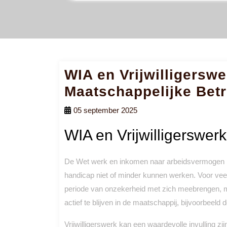
WIA en Vrijwilligersw
Maatschappelijke Bet
05 september 2025
WIA en Vrijwilligerswer
De Wet werk en inkomen naar arbeidsvermogen (W
handicap niet of minder kunnen werken. Voor ve
periode van onzekerheid met zich meebrengen, m
actief te blijven in de maatschappij, bijvoorbeeld 
Vrijwilligerswerk kan een waardevolle invulling zi