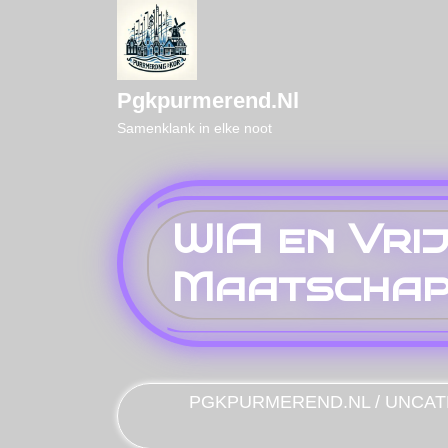
Naar
de
inhoud
gaan
Pgkpurmerend.nl
Samenklank in elke noot
WIA en Vri
Maatschap
PGKPURMEREND.NL
/
UNCAT