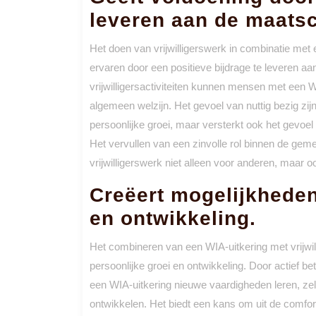
leveren aan de maatsc
Het doen van vrijwilligerswerk in combinatie met
ervaren door een positieve bijdrage te leveren a
vrijwilligersactiviteiten kunnen mensen met een W
algemeen welzijn. Het gevoel van nuttig bezig zijn
persoonlijke groei, maar versterkt ook het gevo
Het vervullen van een zinvolle rol binnen de gem
vrijwilligerswerk niet alleen voor anderen, maar o
Creëert mogelijkheden
en ontwikkeling.
Het combineren van een WIA-uitkering met vrijwi
persoonlijke groei en ontwikkeling. Door actief bet
een WIA-uitkering nieuwe vaardigheden leren, ze
ontwikkelen. Het biedt een kans om uit de comfor