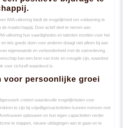
happij.
 een WIA-uitkering biedt de mogelijkheid om voldoening te
an de maatschappij. Door actief deel te nemen aan
IA-uitkering hun vaardigheden en talenten inzetten voor het
 en iets goeds doen voor anderen draagt niet alleen bij aan
el van eigenwaarde en verbondenheid met de samenleving.
eenschap kan een bron van trots en vreugde zijn, waardoor
ok voor zichzelf waardevol is.
 voor persoonlijke groei
lligerswerk creëert waardevolle mogelijkheden voor
rokken te zijn bij vrijwilligersactiviteiten kunnen mensen met
lfvertrouwen opbouwen en hun eigen capaciteiten verder
tzone te stappen, nieuwe uitdagingen aan te gaan en te