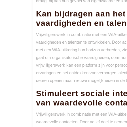
draagt bij aan hun gevoel van eigenwaarde en kan
Kan bijdragen aan het
vaardigheden en talen
Vrijwilligerswerk in combinatie met een WIA-uit
vaardigheden en talenten te ontwikkelen. Door acti
met een WIA-uitkering hun horizon verbreden, zic
gaat om organisatorische vaardigheden, communic
vrijwilligerswerk kan een platform zijn voor pers
ervaringen en het ontdekken van verborgen talen
deuren openen naar nieuwe mogelijkheden in de 
Stimuleert sociale in
van waardevolle conta
Vrijwilligerswerk in combinatie met een WIA-uitke
waardevolle contacten. Door actief deel te nemen