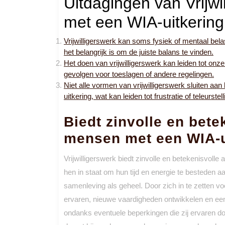
Uitdagingen van Vrijw
met een WIA-uitkering
Vrijwilligerswerk kan soms fysiek of mentaal be
het belangrijk is om de juiste balans te vinden.
Het doen van vrijwilligerswerk kan leiden tot onz
gevolgen voor toeslagen of andere regelingen.
Niet alle vormen van vrijwilligerswerk sluiten aa
uitkering, wat kan leiden tot frustratie of teleurstell
Biedt zinvolle en bete
mensen met een WIA-u
Vrijwilligerswerk biedt zinvolle en betekenisvolle
hen in staat om hun tijd en energie te besteden 
samenleving als geheel. Door zich in te zetten vo
ervaren, nieuwe vaardigheden ontwikkelen en een
ondanks eventuele beperkingen die zij ervaren do