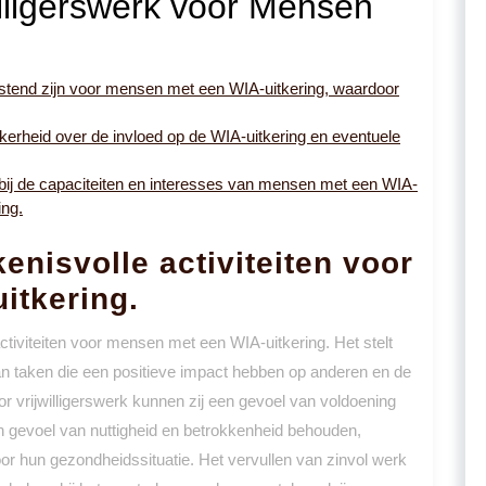
illigerswerk voor Mensen
lastend zijn voor mensen met een WIA-uitkering, waardoor
ekerheid over de invloed op de WIA-uitkering en eventuele
n bij de capaciteiten en interesses van mensen met een WIA-
ing.
kenisvolle activiteiten voor
itkering.
 activiteiten voor mensen met een WIA-uitkering. Het stelt
aan taken die een positieve impact hebben op anderen en de
or vrijwilligerswerk kunnen zij een gevoel van voldoening
 gevoel van nuttigheid en betrokkenheid behouden,
or hun gezondheidssituatie. Het vervullen van zinvol werk