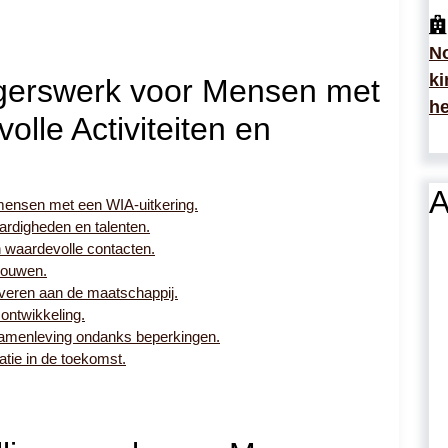
No
ki
ligerswerk voor Mensen met
he
olle Activiteiten en
A
r mensen met een WIA-uitkering.
ardigheden en talenten.
n waardevolle contacten.
rouwen.
leveren aan de maatschappij.
ontwikkeling.
 samenleving ondanks beperkingen.
atie in de toekomst.