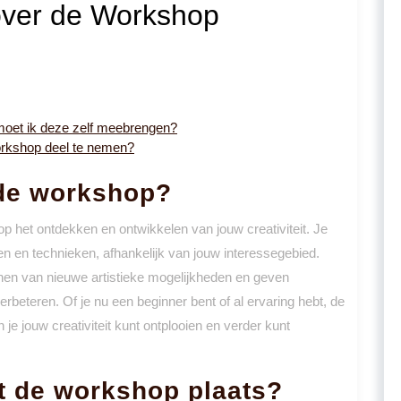
over de Workshop
 moet ik deze zelf meebrengen?
workshop deel te nemen?
 de workshop?
 het ontdekken en ontwikkelen van jouw creativiteit. Je
en en technieken, afhankelijk van jouw interessegebied.
nnen van nieuwe artistieke mogelijkheden en geven
beteren. Of je nu een beginner bent of al ervaring hebt, de
e jouw creativiteit kunt ontplooien en verder kunt
t de workshop plaats?