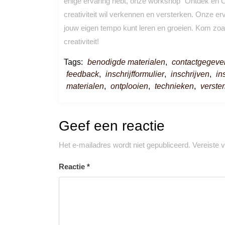
enige ervaring hebt, onze workshop “Ontdek en Ontw
creativiteit wil verkennen en versterken. Onze er
jouw eigen tempo kunt leren en groeien. Kom zoals
creativiteit!
Tags:
benodigde materialen
,
contactgegeve
feedback
,
inschrijfformulier
,
inschrijven
,
in
materialen
,
ontplooien
,
technieken
,
verste
Geef een reactie
Het e-mailadres wordt niet gepubliceerd.
Vereiste 
Reactie
*