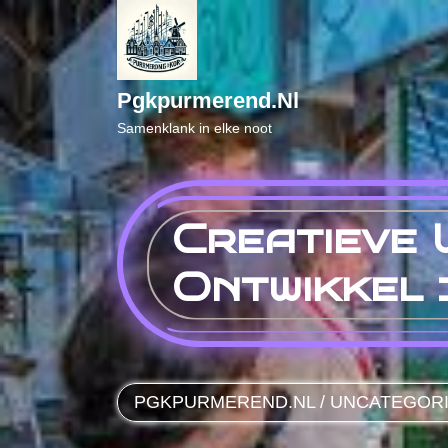
Naar
de
inhoud
gaan
Pgkpurmerend.nl
Samenklank in elke noot
Creatieve 
Ontwikkel 
PGKPURMEREND.NL
/
UNCATEGOR