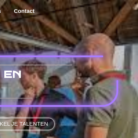
s
Contact
 en
KEL JE TALENTEN