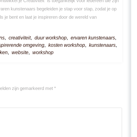
ikkel je Creativiteit” is toegankelijk voor iedereen die zijn
varen kunstenaars begeleiden je stap voor stap, zodat je op
 je bent en laat je inspireren door de wereld van
ns
,
creativiteit
,
duur workshop
,
ervaren kunstenaars
,
spirerende omgeving
,
kosten workshop
,
kunstenaars
,
rken
,
website
,
workshop
velden zijn gemarkeerd met
*