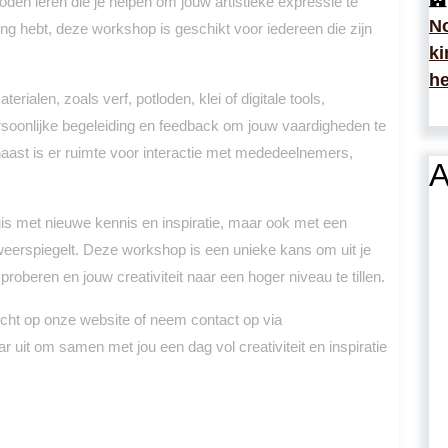
oden leren die je helpen om jouw artistieke expressie te
No
ing hebt, deze workshop is geschikt voor iedereen die zijn
ki
he
ialen, zoals verf, potloden, klei of digitale tools,
ersoonlijke begeleiding en feedback om jouw vaardigheden te
aast is er ruimte voor interactie met mededeelnemers,
A
uis met nieuwe kennis en inspiratie, maar ook met een
weerspiegelt. Deze workshop is een unieke kans om uit je
roberen en jouw creativiteit naar een hoger niveau te tillen.
recht op onze website of neem contact op via
uit om samen met jou een dag vol creativiteit en inspiratie