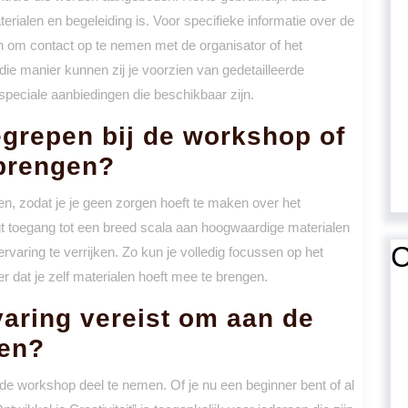
erialen en begeleiding is. Voor specifieke informatie over de
 om contact op te nemen met de organisator of het
e manier kunnen zij je voorzien van gedetailleerde
 speciale aanbiedingen die beschikbaar zijn.
egrepen bij de workshop of
ebrengen?
en, zodat je je geen zorgen hoeft te maken over het
t toegang tot een breed scala aan hoogwaardige materialen
C
rvaring te verrijken. Zo kun je volledig focussen op het
r dat je zelf materialen hoeft mee te brengen.
varing vereist om aan de
men?
 de workshop deel te nemen. Of je nu een beginner bent of al