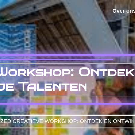
Over on
Workshop: Ontdek
je Talenten
IZED
CREATIEVE WORKSHOP: ONTDEK EN ONTWIK