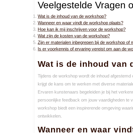
Veelgestelde Vragen 
Wat is de inhoud van de workshop?
Wanneer en waar vindt de workshop plaats?
Hoe kan ik mij inschrijven voor de workshop?
Wat zijn de kosten van de workshop?
Zijn er materialen inbegrepen bij de workshop of
Is er voorkennis of ervaring vereist om aan de 
Wat is de inhoud van
Tijdens de workshop wordt de inhoud afgestemd op
krijgt de kans om te werken met diverse material
Ervaren kunstenaars begeleiden je bij het verke
persoonlijke feedback om jouw vaardigheden te ver
workshop biedt een inspirerende omgeving waarin j
ontwikkelen.
Wanneer en waar vind