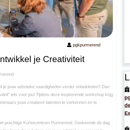
pgkpurmerend
wikkel je Creativiteit
rmerend
L
wil je jouw artistieke vaardigheden verder ontwikkelen? Dan
teit” iets voor jou! Tijdens deze inspirerende workshop krijg
p
tenaars jouw creatieve talenten te verkennen en te
de
Ee
 het prachtige Kunstcentrum Purmerend. Gedurende de dag