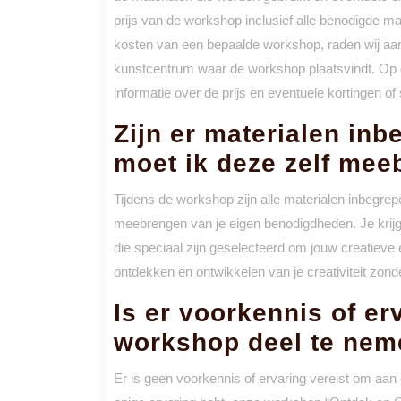
prijs van de workshop inclusief alle benodigde mat
kosten van een bepaalde workshop, raden wij aan
kunstcentrum waar de workshop plaatsvindt. Op di
informatie over de prijs en eventuele kortingen of
Zijn er materialen inb
moet ik deze zelf me
Tijdens de workshop zijn alle materialen inbegrep
meebrengen van je eigen benodigdheden. Je krijg
die speciaal zijn geselecteerd om jouw creatieve e
ontdekken en ontwikkelen van je creativiteit zonde
Is er voorkennis of er
workshop deel te ne
Er is geen voorkennis of ervaring vereist om aan