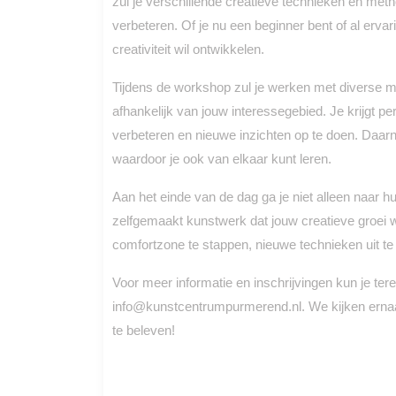
zul je verschillende creatieve technieken en meth
verbeteren. Of je nu een beginner bent of al ervar
creativiteit wil ontwikkelen.
Tijdens de workshop zul je werken met diverse mater
afhankelijk van jouw interessegebied. Je krijgt p
verbeteren en nieuwe inzichten op te doen. Daarn
waardoor je ook van elkaar kunt leren.
Aan het einde van de dag ga je niet alleen naar h
zelfgemaakt kunstwerk dat jouw creatieve groei 
comfortzone te stappen, nieuwe technieken uit te p
Voor meer informatie en inschrijvingen kun je te
info@kunstcentrumpurmerend.nl. We kijken ernaar 
te beleven!