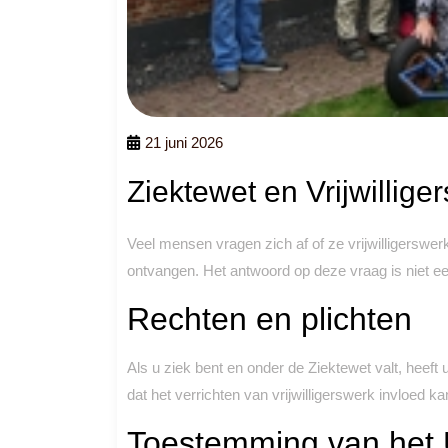
21 juni 2026
Ziektewet en Vrijwillig
Veel mensen vragen zich af of ze vrijwilligerswer
ontvangen. Het antwoord op deze vraag is niet ee
Rechten en plichten
Als u ziek bent en onder de Ziektewet valt, heeft 
dat het verrichten van vrijwilligerswerk invloed 
Toestemming van he