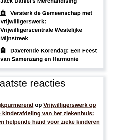
Jack Daniel’s Merchandising
Versterk de Gemeenschap met
Vrijwilligerswerk:
Vrijwilligerscentrale Westelijke
Mijnstreek
Daverende Korendag: Een Feest
van Samenzang en Harmonie
aatste reacties
gkpurmerend
op
Vrijwilligerswerk op
 kinderafdeling van het ziekenhuis:
n helpende hand voor zieke kinderen