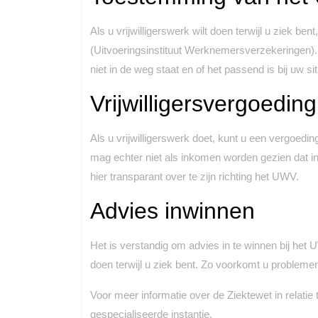
Als u vrijwilligerswerk wilt doen terwijl u ziek 
(Uitvoeringsinstituut Werknemersverzekeringen). 
niet in de weg staat en of het passend is bij uw sit
Vrijwilligersvergoeding
Als u vrijwilligerswerk doet, kunt u een vergoe
mag echter niet als inkomen worden gezien dat in
hier transparant over te zijn richting het UWV.
Advies inwinnen
Het is verstandig om advies in te winnen bij het U
doen terwijl u ziek bent. Zo voorkomt u probleme
Voor meer informatie over de Ziektewet in relatie t
gespecialiseerde instantie.