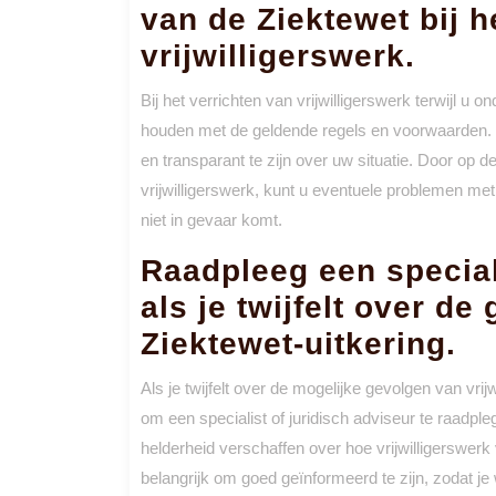
van de Ziektewet bij h
vrijwilligerswerk.
Bij het verrichten van vrijwilligerswerk terwijl u o
houden met de geldende regels en voorwaarden. 
en transparant te zijn over uw situatie. Door op 
vrijwilligerswerk, kunt u eventuele problemen m
niet in gevaar komt.
Raadpleeg een speciali
als je twijfelt over d
Ziektewet-uitkering.
Als je twijfelt over de mogelijke gevolgen van vrij
om een specialist of juridisch adviseur te raadpl
helderheid verschaffen over hoe vrijwilligerswerk v
belangrijk om goed geïnformeerd te zijn, zodat 