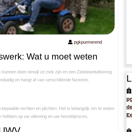
pgkpurmerend
erswerk: Wat u moet weten
k kunnen doen terwijl ze ziek zijn en een Ziektewetuitkering
L
nduidig en hangt af van verschillende factoren.
p
de
u bepaalde rechten en plichten. Het is belangrijk om te weten
Ee
kan hebben op uw uitkering en uw herstelproces.
t UWV