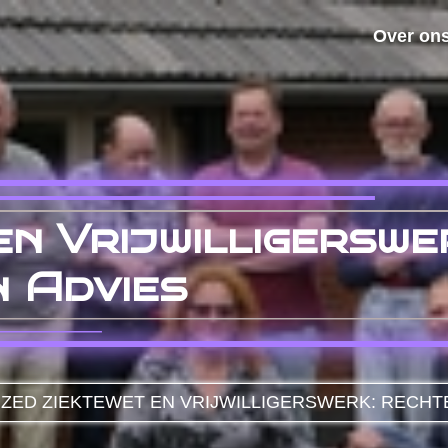
Over on
en Vrijwilligerswe
n Advies
IZED
ZIEKTEWET EN VRIJWILLIGERSWERK: RECHTE