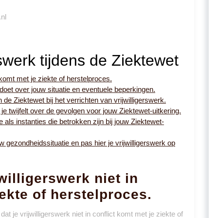
.nl
rswerk tijdens de Ziektewet
t komt met je ziekte of herstelproces.
 doet over jouw situatie en eventuele beperkingen.
e Ziektewet bij het verrichten van vrijwilligerswerk.
 je twijfelt over de gevolgen voor jouw Ziektewet-uitkering.
als instanties die betrokken zijn bij jouw Ziektewet-
gezondheidssituatie en pas hier je vrijwilligerswerk op
willigerswerk niet in
iekte of herstelproces.
t je vrijwilligerswerk niet in conflict komt met je ziekte of