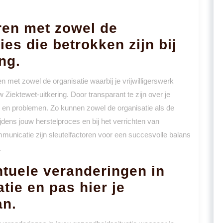
ren met zowel de
ies die betrokken zijn bij
ng.
 met zowel de organisatie waarbij je vrijwilligerswerk
uw Ziektewet-uitkering. Door transparant te zijn over je
en en problemen. Zo kunnen zowel de organisatie als de
jdens jouw herstelproces en bij het verrichten van
mmunicatie zijn sleutelfactoren voor een succesvolle balans
.
tuele veranderingen in
tie en pas hier je
an.