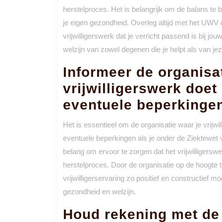
herstelproces. Het is belangrijk om de balans te
je eigen gezondheid. Overleg altijd met het UWV 
vrijwilligerswerk dat je verricht passend is bij jou
welzijn van zowel degenen die je helpt als van jez
Informeer de organisa
vrijwilligerswerk doet
eventuele beperkinge
Het is essentieel om de organisatie waar je vrijwi
eventuele beperkingen als je onder de Ziektewet 
belang om ervoor te zorgen dat het vrijwilligers
herstelproces. Door de organisatie op de hoogte 
vrijwilligerservaring zo positief en constructief 
gezondheid en welzijn.
Houd rekening met de