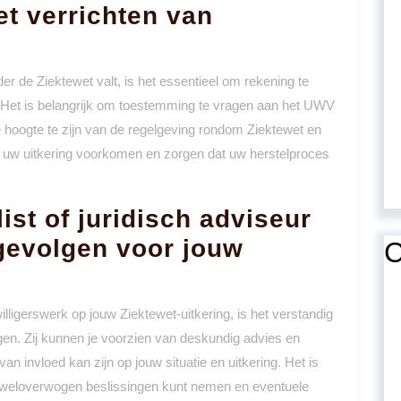
et verrichten van
nder de Ziektewet valt, is het essentieel om rekening te
Het is belangrijk om toestemming te vragen aan het UWV
de hoogte te zijn van de regelgeving rondom Ziektewet en
et uw uitkering voorkomen en zorgen dat uw herstelproces
st of juridisch adviseur
e gevolgen voor jouw
C
willigerswerk op jouw Ziektewet-uitkering, is het verstandig
egen. Zij kunnen je voorzien van deskundig advies en
an invloed kan zijn op jouw situatie en uitkering. Het is
je weloverwogen beslissingen kunt nemen en eventuele