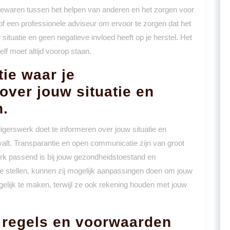
 bewaren tussen het helpen van anderen en het zorgen voor
of een professionele adviseur om ervoor te zorgen dat het
w situatie en geen negatieve invloed heeft op je herstel. Het
elf moet altijd voorop staan.
tie waar je
 over jouw situatie en
n.
lligerswerk doet te informeren over jouw situatie en
valt. Transparantie en open communicatie zijn van groot
werk passend is bij jouw gezondheidstoestand en
te stellen, kunnen zij mogelijk aanpassingen doen om jouw
mogelijk te maken, terwijl ze ook rekening houden met jouw
 regels en voorwaarden