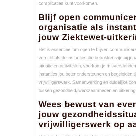
complicaties kunt voorkomen.
Blijf open communice
organisatie als instant
jouw Ziektewet-uitkeri
Het is essentieel om open te blijven communiceren
verricht als de instanties die betrokken zijn bij jo
situatie en activiteiten, voorkom je misverstand
instanties jou beter ondersteunen en begeleiden ti
vrijwilligerswerk. Samenwerking en duidelijke co
tussen gezondheid, werkzaamheden en uitkering
Wees bewust van even
jouw gezondheidssitua
vrijwilligerswerk op a