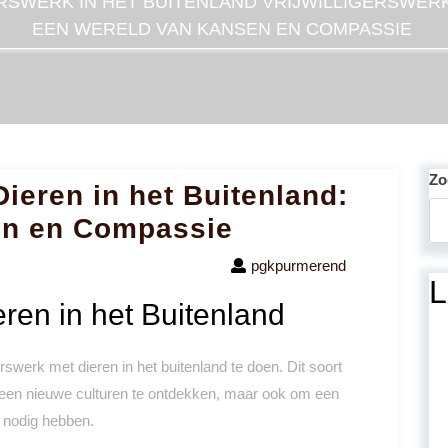
ERSWERK IN HET BUITENLAND
VRIJWILLIGERSWERK
EEN WERELD VAN KANSEN EN COMPASSIE
Zo
Dieren in het Buitenland:
en en Compassie
pgkpurmerend
L
eren in het Buitenland
swerk met dieren in het buitenland te doen. Dit soort
alleen nieuwe culturen te ontdekken, maar ook om een
p nodig hebben.