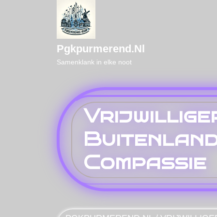
Naar
de
inhoud
gaan
Pgkpurmerend.nl
Samenklank in elke noot
Vrijwillige
Buitenland
Compassie