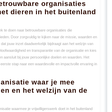
etrouwbare organisaties
met dieren in het buitenland
ek te doen naar betrouwbare organisaties die
nbieden. Door zorgvuldig te kijken naar de missie, waarden en
 dat jouw inzet daadwerkelijk bijdraagt aan het welzijn van
loofwaardigheid en transparantie van de organisatie en kies
 aansluit bij jouw persoonlijke doelen en waarden. Het
 eerste stap naar een waardevolle en impactvolle ervaring in
ganisatie waar je mee
n en het welzijn van de
isatie waarmee je vrijwilligerswerk doet in het buitenland