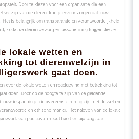
oropstelt. Door te kiezen voor een organisatie die een
et welzijn van de dieren, kun je ervoor zorgen dat jouw
. Het is belangrijk om transparantie en verantwoordelijkheid
oerd, zodat de dieren de zorg en bescherming krijgen die ze
de lokale wetten en
king tot dierenwelzijn in
illigerswerk gaat doen.
ren over de lokale wetten en regelgeving met betrekking tot
k gaat doen. Door op de hoogte te zijn van de geldende
at jouw inspanningen in overeenstemming zijn met de wet en
n verantwoorde en ethische manier. Het naleven van de lokale
igerswerk een positieve impact heeft en bijdraagt aan