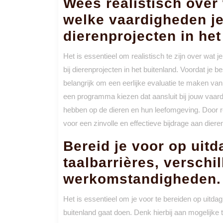
Wees realistisch over 
welke vaardigheden je
dierenprojecten in het
Het is essentieel om realistisch te zijn over wat 
bij dierenprojecten in het buitenland. Voordat je be
belangrijk om een eerlijke evaluatie te maken van
een programma kiezen dat aansluit bij jouw vaard
hebben op de dieren en hun leefomgeving. Door rea
voor een zinvolle en effectieve bijdrage aan dieren
Bereid je voor op uit
taalbarrières, verschi
werkomstandigheden.
Het is essentieel om je voor te bereiden op uitdag
buitenland gaat doen. Denk hierbij aan mogelijke 