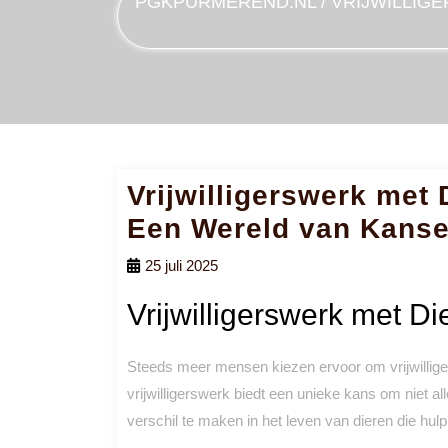
PGKPURMEREND.NL
/
VRIJWILLIG
Vrijwilligerswerk met 
Een Wereld van Kans
25 juli 2025
Vrijwilligerswerk met Di
Steeds meer mensen kiezen ervoor om vrijwilliger
vrijwilligerswerk biedt een unieke kans om niet 
verschil te maken in het leven van dieren die hul