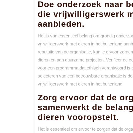
Doe onderzoek naar b
die vrijwilligerswerk 
aanbieden.
Het is van essentieel belang om grondig onderzo
vrijwilligerswerk met dieren in het buitenland aa
reputatie van de organisatie, kun je ervoor zorgen
dieren en aan duurzame projecten. Verifieer de ge
voor een programma dat ethisch verantwoord is en
selecteren van een betrouwbare organisatie is de
vrijwilligerswerk met dieren in het buitenland.
Zorg ervoor dat de or
samenwerkt de belange
dieren vooropstelt.
Het is essentieel om ervoor te zorgen dat de organ