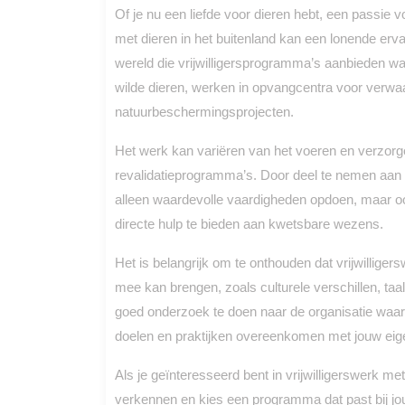
Of je nu een liefde voor dieren hebt, een passie v
met dieren in het buitenland kan een lonende ervar
wereld die vrijwilligersprogramma’s aanbieden wa
wilde dieren, werken in opvangcentra voor verwa
natuurbeschermingsprojecten.
Het werk kan variëren van het voeren en verzorge
revalidatieprogramma’s. Door deel te nemen aan vri
alleen waardevolle vaardigheden opdoen, maar o
directe hulp te bieden aan kwetsbare wezens.
Het is belangrijk om te onthouden dat vrijwilliger
mee kan brengen, zoals culturele verschillen, taa
goed onderzoek te doen naar de organisatie waa
doelen en praktijken overeenkomen met jouw eig
Als je geïnteresseerd bent in vrijwilligerswerk met
verkennen en kies een programma dat past bij jou