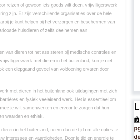
oor reizen of gewoon iets goeds wilt doen, vrijwilligerswerk
ing zijn. Er zijn verschillende organisaties over de hele
arbij je kunt helpen bij het verzorgen en beschermen van
arloosde huisdieren of zelfs deelnemen aan
n van dieren tot het assisteren bij medische controles en
jwilligerswerk met dieren in het buitenland, kun je niet
ok een diepgaand gevoel van voldoening ervaren door
swerk met dieren in het buitenland ook uitdagingen met zich
lbarrières en fysiek veeleisend werk. Het is essentieel om
L
rmee je wilt samenwerken en ervoor te zorgen dat hun
en waarden en ethiek.
p
 dieren in het buitenland, neem dan de tijd om alle opties te
de
w interesses en vaardigheden. Door je tijd en energie te