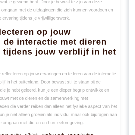
at je gewend bent. Door je bewust te zijn van deze
ter omgaan met de uitdagingen die zich kunnen voordoen en
rvaring tijdens je vrijwilligerswerk.
flecteren op jouw
 de interactie met dieren
 tijdens jouw verblijf in het
reflecteren op jouw ervaringen en te leren van de interactie
lijf in het buitenland. Door bewust stil te staan bij de
e je hebt geleerd, kun je een dieper begrip ontwikkelen
opbouwt met de dieren en de samenwerking met
eden die verder reiken dan alleen het fysieke aspect van het
kun je niet alleen groeien als individu, maar ook bijdragen aan
we omgaan met dieren en hun leefomgeving.
renwelzijn
,
ethiek
,
onderzoek
,
organisaties
,