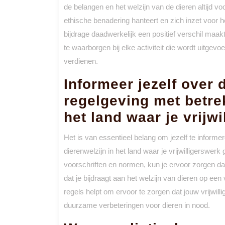
de belangen en het welzijn van de dieren altijd vo
ethische benadering hanteert en zich inzet voor h
bijdrage daadwerkelijk een positief verschil maakt
te waarborgen bij elke activiteit die wordt uitgev
verdienen.
Informeer jezelf over 
regelgeving met betrek
het land waar je vrijw
Het is van essentieel belang om jezelf te informe
dierenwelzijn in het land waar je vrijwilligerswer
voorschriften en normen, kun je ervoor zorgen d
dat je bijdraagt aan het welzijn van dieren op ee
regels helpt om ervoor te zorgen dat jouw vrijwill
duurzame verbeteringen voor dieren in nood.