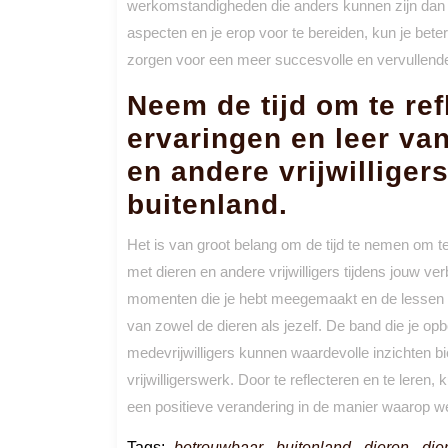
werkomstandigheden die anders kunnen zijn dan w
aspecten en je erop voor te bereiden, kun je be
zorgen voor een meer succesvolle en vervullende e
Neem de tijd om te re
ervaringen en leer van
en andere vrijwilligers
buitenland.
Het is van groot belang om de tijd te nemen om te 
met dieren en andere vrijwilligers tijdens jouw verb
momenten die je hebt meegemaakt en de lessen di
van zowel de dieren als jezelf. De band die je 
medevrijwilligers kunnen waardevolle inzichten bi
vrijwilligerswerk. Door te reflecteren en te leren, 
een positieve verandering in de manier waarop 
Tags:
betrouwbaar
,
buitenland
,
dieren
,
die