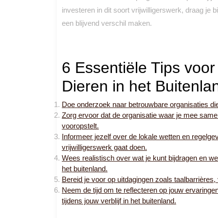
investeren in dit soort vrijwilligerswerk, draag je 
een blijvend verschil maken.
6 Essentiële Tips voor 
Dieren in het Buitenla
Doe onderzoek naar betrouwbare organisaties die 
Zorg ervoor dat de organisatie waar je mee same
vooropstelt.
Informeer jezelf over de lokale wetten en regelgev
vrijwilligerswerk gaat doen.
Wees realistisch over wat je kunt bijdragen en we
het buitenland.
Bereid je voor op uitdagingen zoals taalbarrière
Neem de tijd om te reflecteren op jouw ervaringen 
tijdens jouw verblijf in het buitenland.