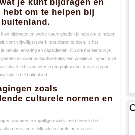
wat je kunt bijdragen en
 hebt om te helpen bij
 buitenland.
je kunt bijdragen en welke vaardigheden je hebt om te helpen
sluit om vrijwilligerswerk met dieren te doen, is het
 je kennis, ervaring en capaciteiten. Op die manier kun je
igheden en waar je daadwerkelijk een positieve impact kunt
listisch te blijven over je mogelijkheden, kun je zorgen
welzijn in het buitenland.
dagingen zoals
llende culturele normen en
C
ingen wanneer je vrijwilligerswerk met dieren in het
taalbarrières, verschillende culturele normen en