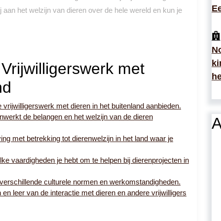
Ee
bij aan het welzijn van dieren over de hele wereld en kun je
No
ki
Vrijwilligerswerk met
he
nd
vrijwilligerswerk met dieren in het buitenland aanbieden.
nwerkt de belangen en het welzijn van de dieren
A
ing met betrekking tot dierenwelzijn in het land waar je
lke vaardigheden je hebt om te helpen bij dierenprojecten in
s, verschillende culturele normen en werkomstandigheden.
en leer van de interactie met dieren en andere vrijwilligers