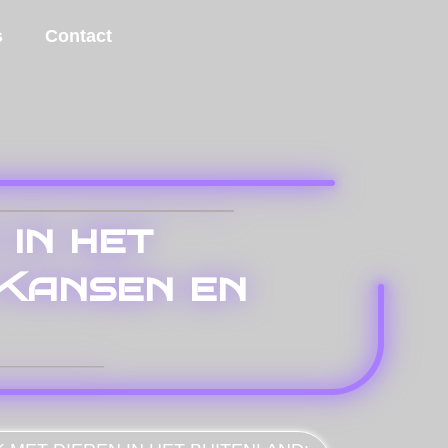
s
Contact
 in het
 Kansen en