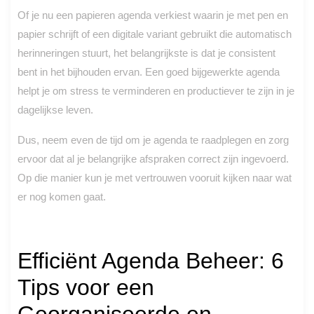
Of je nu een papieren agenda verkiest waarin je met pen en
papier schrijft of een digitale variant gebruikt die automatisch
herinneringen stuurt, het belangrijkste is dat je consistent
bent in het bijhouden ervan. Een goed bijgewerkte agenda
helpt je om stress te verminderen en productiever te zijn in je
dagelijkse leven.
Dus, neem even de tijd om je agenda te raadplegen en zorg
ervoor dat al je belangrijke afspraken correct zijn ingevoerd.
Op die manier kun je met vertrouwen vooruit kijken naar wat
er nog komen gaat.
Efficiënt Agenda Beheer: 6
Tips voor een
Georganiseerde en