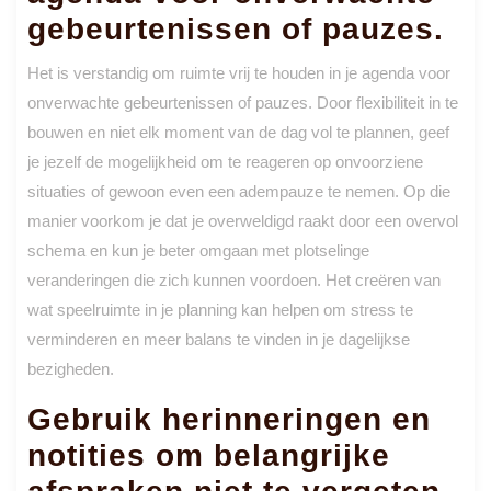
gebeurtenissen of pauzes.
Het is verstandig om ruimte vrij te houden in je agenda voor
onverwachte gebeurtenissen of pauzes. Door flexibiliteit in te
bouwen en niet elk moment van de dag vol te plannen, geef
je jezelf de mogelijkheid om te reageren op onvoorziene
situaties of gewoon even een adempauze te nemen. Op die
manier voorkom je dat je overweldigd raakt door een overvol
schema en kun je beter omgaan met plotselinge
veranderingen die zich kunnen voordoen. Het creëren van
wat speelruimte in je planning kan helpen om stress te
verminderen en meer balans te vinden in je dagelijkse
bezigheden.
Gebruik herinneringen en
notities om belangrijke