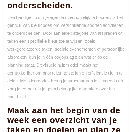
onderscheiden.
Een handige tip om je agenda overzichtelijk te houden, is het
gebruik van kleurcodes om verschillende soorten activiteiten
te onderscheiden. Door aan elke categorie van afspraken of
taken een specifieke kleur toe te wijzen, zoals
werkgerelateerde taken, sociale evenementen of persoonlijke
afspraken, kun je in één oogopslag zien wat er op de
planning staat. Dit visuele hulpmiddel maakt het
gemakkelijker om prioriteiten te stellen en efficiënt je tijd in te
delen. Met kleurcodes breng je structuur aan in je agenda en
zorg je ervoor dat je geen belangrijke afspraken over het
hoofd ziet.
Maak aan het begin van de
week een overzicht van je
taken en doelen en plan ze