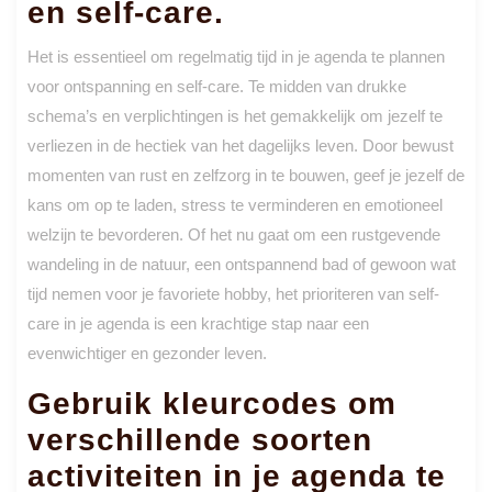
en self-care.
Het is essentieel om regelmatig tijd in je agenda te plannen
voor ontspanning en self-care. Te midden van drukke
schema’s en verplichtingen is het gemakkelijk om jezelf te
verliezen in de hectiek van het dagelijks leven. Door bewust
momenten van rust en zelfzorg in te bouwen, geef je jezelf de
kans om op te laden, stress te verminderen en emotioneel
welzijn te bevorderen. Of het nu gaat om een rustgevende
wandeling in de natuur, een ontspannend bad of gewoon wat
tijd nemen voor je favoriete hobby, het prioriteren van self-
care in je agenda is een krachtige stap naar een
evenwichtiger en gezonder leven.
Gebruik kleurcodes om
verschillende soorten
activiteiten in je agenda te