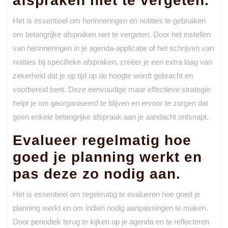
afspraken niet te vergeten.
Het is essentieel om herinneringen en notities te gebruiken
om belangrijke afspraken niet te vergeten. Door het instellen
van herinneringen in je agenda-applicatie of het schrijven van
notities bij specifieke afspraken, creëer je een extra laag van
zekerheid dat je op tijd op de hoogte wordt gebracht en
voorbereid bent. Deze eenvoudige maar effectieve strategie
helpt je om georganiseerd te blijven en ervoor te zorgen dat
geen enkele belangrijke afspraak aan je aandacht ontsnapt.
Evalueer regelmatig hoe
goed je planning werkt en
pas deze zo nodig aan.
Het is essentieel om regelmatig te evalueren hoe goed je
planning werkt en om indien nodig aanpassingen te maken.
Door periodiek terug te kijken op je agenda en te reflecteren