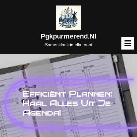
Naar
de
inhoud
gaan
Pgkpurmerend.nl
M
o
Samenklank in elke noot
Efficiënt Plannen:
Haal Alles Uit Je
Agenda!